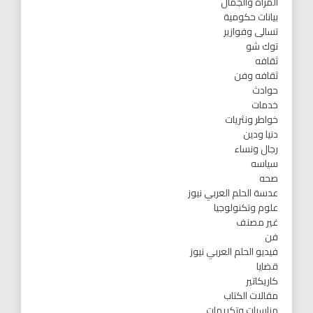
المرأه والجمال
بيانات حكومية
تسالى وفوازير
توك شو
ثقافه
ثقافه وفن
حوادث
خدمات
خواطر ونثريات
دنيا ودين
رجال ونساء
سياسه
صحه
عدسة الحلم العربي نيوز
علوم وتكنولوجيا
غير مصنف
فن
فيديو الحلم العربي نيوز
قضايا
كاريكاتير
مقالات الكتاب
مناسبات وتكريمات