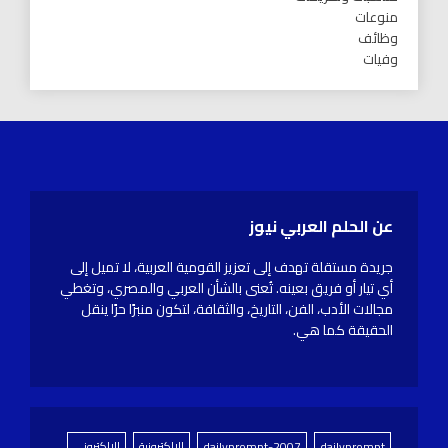
منوعات
وظائف
وفيات
عن الحلم العربي نيوز
جريدة مستقلة تهدف إلى تعزيز القومية العربية، لا تميل إلى
أي تيار أو فريق بعينه. تُعنى بالشأن العربي والمصري، وتغطي
مجالات الأدب، الفن، التاريخ، والثقافة، لتكون منبرًا حرًا ينقل
الحقيقة كما هي.
dailyprompt
dailyprompt-2007
الإلكترونية
الالكتروني