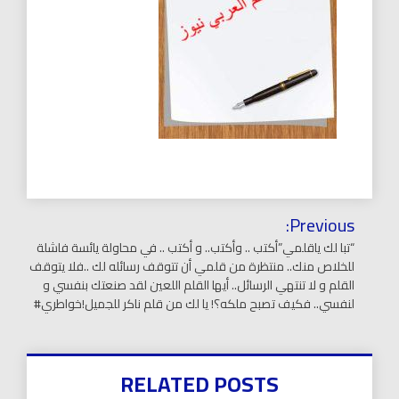
تصفّح
Previous:
المقالات
“تبا لك ياقلمي”أكتب .. وأكتب.. و أكتب .. في محاولة يائسة فاشلة
للخلاص منك.. منتظرة من قلمي أن تتوقف رسائله لك ..فلا يتوقف
القلم و لا تنتهي الرسائل.. أيها القلم اللعين لقد صنعتك بنفسي و
لنفسي.. فكيف تصبح ملكه؟! يا لك من قلم ناكر للجميل!خواطري#
RELATED POSTS