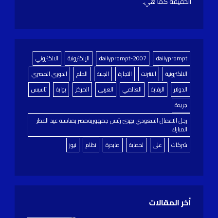
الحقيقة كما هي.
dailyprompt
dailyprompt-2007
الإلكترونية
الالكتروني
الالكترونية
الانترنت
التجارة
الجنية
الحلم
الدوري المصري
الدولار
الرقابة
العالمي
العربي
المركز
بوابة
تاسيس
جريدة
رجل الاعمال السعودي يهنئ رئيس جمهوريةمصر بمناسبة عيد الفطر
المبارك
شركات
على
لحماية
مابدرة
نظام
نيوز
أخر المقالات