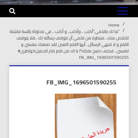
Home
“تبا لك ياقلمي”أكتب .. وأكتب.. و أكتب .. في محاولة يائسة فاشلة
للخلاص منك.. منتظرة من قلمي أن تتوقف رسائله لك ..فلا يتوقف
القلم و لا تنتهي الرسائل.. أيها القلم اللعين لقد صنعتك بنفسي و
لنفسي.. فكيف تصبح ملكه؟! يا لك من قلم ناكر للجميل!خواطري#
FB_IMG_1696501590255
FB_IMG_1696501590255