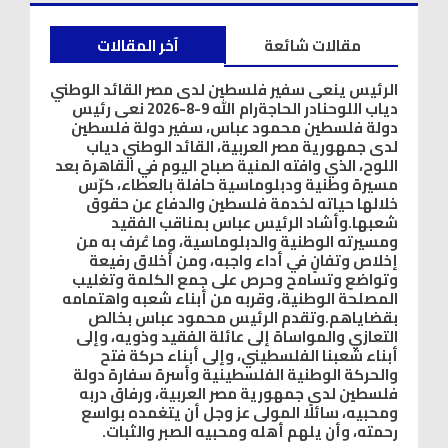
مقالات شائعة
آخر المقالات
الرئيس ينعى سفير فلسطين لدى مصر القائد الوطني
دياب اللوحنادر الحاجةرام الله 9-8-2026 نعى رئيس
دولة فلسطين محمود عباس، سفير دولة فلسطين
لدى جمهورية مصر العربية، القائد الوطني دياب
اللوح، الذي وافته المنية صباح اليوم في القاهرة بعد
مسيرة وطنية ودبلوماسية حافلة بالعطاء، كرّس
خلالها حياته لخدمة فلسطين والدفاع عن حقوق
شعبها.وأشاد الرئيس عباس بمناقب الفقيد
ومسيرته الوطنية والدبلوماسية، وما عُرف به من
إخلاص وتفانٍ في أداء واجبه، ومن أخلاق رفيعة
وتواضع وتسامح وحرص على جمع الكلمة وتغليب
المصلحة الوطنية، وقربه من أبناء شعبه واهتمامه
بقضاياهم.وتقدم الرئيس محمود عباس بخالص
التعازي والمواساة إلى عائلة الفقيد وذويه، وإلى
أبناء شعبنا الفلسطيني، وإلى أبناء حركة فتح
والحركة الوطنية الفلسطينية وأسرة سفارة دولة
فلسطين لدى جمهورية مصر العربية، ورفاق دربه
ومحبيه، سائلًا المولى عز وجل أن يتغمده بواسع
رحمته، وأن يلهم أهله ومحبيه الصبر والثبات.