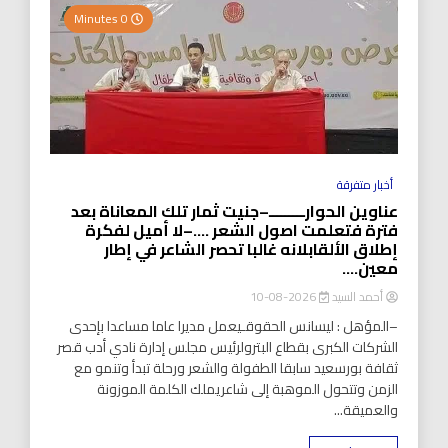
0 Minutes
أخبار متفرقة
عناوين الحوارـــــــــ–جنيت ثمار تلك المعاناة بعد
فترة فتعلمت اصول الشعر ….–لا أميل لفكرة
إطلاق الألقابلانه غالبا تحصر الشاعر في إطار
معين….
أحمد السيد
2026-08-10
–المؤهل : ليسانس الحقوقـيعمل مديرا عاما مساعدا بإحدى
الشركات الكبرى بقطاع البترولرئيس مجلس إدارة نادي أدب قصر
ثقافة بورسعيد سابقا الطفولة والشعر ورحلة تبدأ وتنمو مع
الزمن وتتحول الموهبة إلى شاعريملك الكلمة الموزونة
والعميقة...