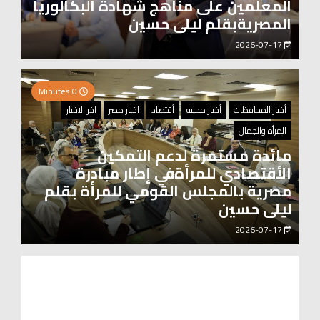
المعلمين على مناهج شهادة البكالوريا
المصريةبقلم ليلى حسين
2026-07-17
0 Minutes
أخبار المحافظات
أخبار محليه
أقتصاد
اخبار مصر
اخر الاخبار
المرأه والجمال
مائدة مستمرة لدعم التمكين
الأقتصادي للمرأةفي إطار مبادرة
مصرية بالمجلس القومي للمرأة بقلم
ليلى حسين
2026-07-17
0 Minutes