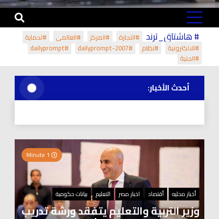
# هاشتاق_ترند
#التجارة
#المركز
#العالمي
#لحماية
#الالكترونية
#نظام
#dailyprompt-2007
#dailyprompt
#الجنية
أحدث الأخبار:
1 Minute
أخبار محليه
أقتصاد
اخبار مصر
التعليم
بيانات حكومية
وزير التربية والتعليم يتفقد ورشة تدريب