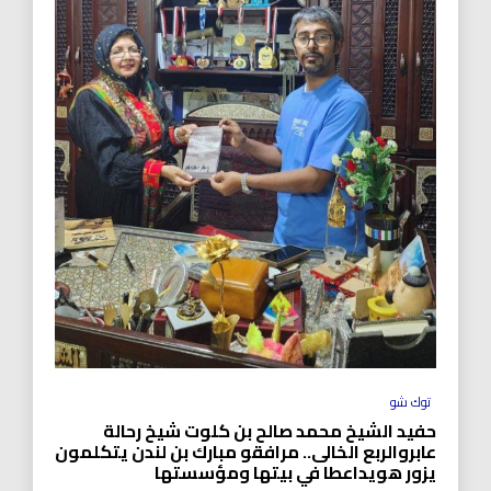
توك شو
حفيد الشيخ محمد صالح بن كلوت شيخ رحالة
عابروالربع الخالى.. مرافقو مبارك بن لندن يتكلمون
يزور هويداعطا في بيتها ومؤسستها