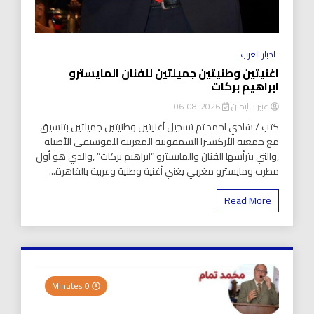
اخبار العرب
اغنيتين وطنيتين جميلتين للفنان المايسترو
ابراهيم بركات
عبير سليمان
2026-08-06
كتب / شادي احمد تم تسجيل أغنيتين وطنيتين جميلتين بتنسيق
مع جمعية الأركسترا السمفونية المغربية للموسيقى الأصيلة
,والتي يترأسها الفنان والمايسترو “ابراهيم بركات” ,والدي هو أول
مطرب ومايسترو مغربي يغني أغنية وطنية وعربية بالقاهرة...
Read More
0 Minutes