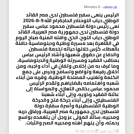
غير مصنف
-0 Minutes
الرئيس ينعى سفير فلسطين لدى مصر القائد
الوطني دياب اللوحنادر الحاجةرام الله 9-8-2026
نعى رئيس دولة فلسطين محمود عباس، سفير
دولة فلسطين لدى جمهورية مصر العربية، القائد
الوطني دياب اللوح، الذي وافته المنية صباح اليوم
في القاهرة بعد مسيرة وطنية ودبلوماسية حافلة
بالعطاء، كرّس خلالها حياته لخدمة فلسطين
والدفاع عن حقوق شعبها.وأشاد الرئيس عباس
بمناقب الفقيد ومسيرته الوطنية والدبلوماسية،
وما عُرف به من إخلاص وتفانٍ في أداء واجبه، ومن
أخلاق رفيعة وتواضع وتسامح وحرص على جمع
الكلمة وتغليب المصلحة الوطنية، وقربه من أبناء
شعبه واهتمامه بقضاياهم.وتقدم الرئيس
محمود عباس بخالص التعازي والمواساة إلى
عائلة الفقيد وذويه، وإلى أبناء شعبنا
الفلسطيني، وإلى أبناء حركة فتح والحركة
الوطنية الفلسطينية وأسرة سفارة دولة
فلسطين لدى جمهورية مصر العربية، ورفاق دربه
ومحبيه، سائلًا المولى عز وجل أن يتغمده بواسع
رحمته، وأن يلهم أهله ومحبيه الصبر والثبات.
أحمد السيد
2026-08-10