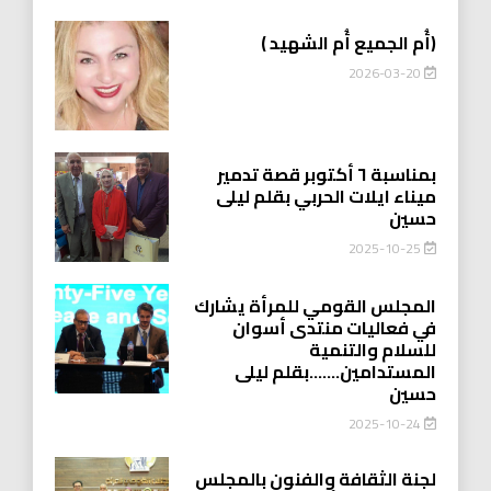
(أُم الجميع أُم الشهيد )
2026-03-20
بمناسبة ٦ أكتوبر قصة تدمير
ميناء ايلات الحربي بقلم ليلى
حسين
2025-10-25
المجلس القومي للمرأة يشارك
في فعاليات منتدى أسوان
للسلام والتنمية
المستدامين…….بقلم ليلى
حسين
2025-10-24
لجنة الثقافة والفنون بالمجلس