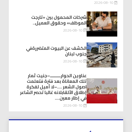
2026-08-10
شركات المحمول بين «تارجت
الموظف» وحقوق العميل..
2026-08-10
الكشف عن البيوت المتضررةفي
جنوب لبنان
2026-08-10
عناوين الحوارـــــــــ–جنيت ثمار
تلك المعاناة بعد فترة فتعلمت
اصول الشعر ….–لا أميل لفكرة
إطلاق الألقابلانه غالبا تحصر الشاعر
في إطار معين….
2026-08-10