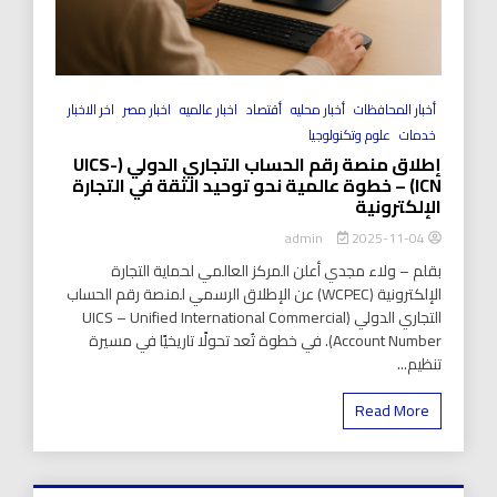
أخبار المحافظات
أخبار محليه
أقتصاد
اخبار عالميه
اخبار مصر
اخر الاخبار
خدمات
علوم وتكنولوجيا
إطلاق منصة رقم الحساب التجاري الدولي (UICS-
ICN) – خطوة عالمية نحو توحيد الثقة في التجارة
الإلكترونية
2025-11-04
admin
بقلم – ولاء مجدي أعلن المركز العالمي لحماية التجارة
الإلكترونية (WCPEC) عن الإطلاق الرسمي لمنصة رقم الحساب
التجاري الدولي (UICS – Unified International Commercial
Account Number). في خطوة تُعد تحولًا تاريخيًا في مسيرة
تنظيم...
Read More