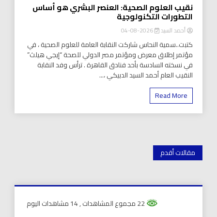
نقيب العلوم الصحية: العنصر البشري هو أساس
التطورات التكنولوجية
أحمد السيد
2026-08-04
كتبت..سمية النحاس شاركت النقابة العامة للعلوم الصحية ، في
مؤتمر إطلاق معرض ومؤتمر مصر الدولي للصحة “إيجي هيلث”
في نسخته السادسة بأحد فنادق القاهرة . ترأس وفد النقابة
النقيب العام أحمد السيد الدبيكي ،...
Read More
تصفّح
مقالات أقدم
المقالات
22 مجموع المشاهدات
, 14 مشاهدات اليوم