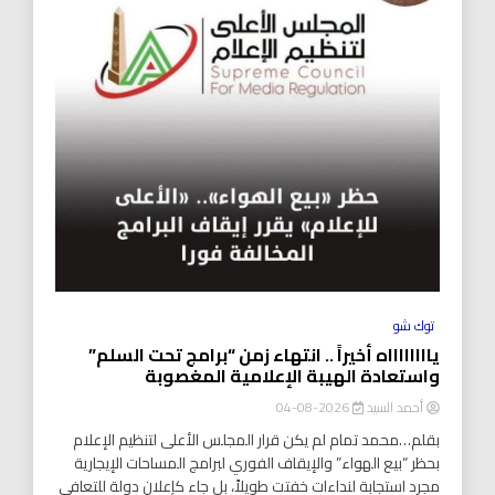
توك شو
يااااااااه أخيراً .. انتهاء زمن “برامج تحت السلم”
واستعادة الهيبة الإعلامية المغصوبة
أحمد السيد
2026-08-04
بقلم…محمد تمام لم يكن قرار المجلس الأعلى لتنظيم الإعلام
بحظر “بيع الهواء” والإيقاف الفوري لبرامج المساحات الإيجارية
مجرد استجابة لنداءات خفتت طويلاً، بل جاء كإعلان دولة للتعافي