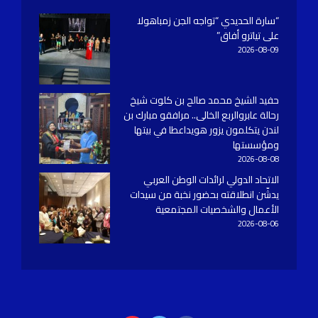
“سارة الحديدي “تواجه الجن زمباهولا
على تياترو أفاق”
2026-08-09
حفيد الشيخ محمد صالح بن كلوت شيخ
رحالة عابروالربع الخالى.. مرافقو مبارك بن
لندن يتكلمون يزور هويداعطا في بيتها
ومؤسستها
2026-08-08
الاتحاد الدولي لرائدات الوطن العربي
يدشّن انطلاقته بحضور نخبة من سيدات
الأعمال والشخصيات المجتمعية
2026-08-06