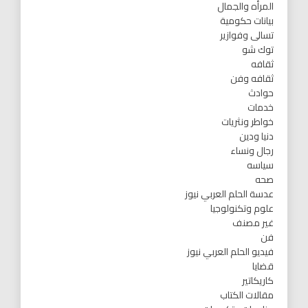
المرأه والجمال
بيانات حكومية
تسالى وفوازير
توك شو
ثقافه
ثقافه وفن
حوادث
خدمات
خواطر ونثريات
دنيا ودين
رجال ونساء
سياسه
صحه
عدسة الحلم العربي نيوز
علوم وتكنولوجيا
غير مصنف
فن
فيديو الحلم العربي نيوز
قضايا
كاريكاتير
مقالات الكتاب