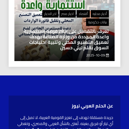
أخبار محليه
أقتصاد
اخبار مصر
اخر الاخبار
بيانات حكومية
تعرف بالتفصيل على الـ28 فرصة استثمارية
واعدة المحددة من وزارة الصناعة بهدف
تعميق التصنيع المحلي وتلبية احتياجات
السوق بقلم ليلي حسين
2025-10-09
عن الحلم العربي نيوز
جريدة مستقلة تهدف إلى تعزيز القومية العربية، لا تميل إلى
أي تيار أو فريق بعينه. تُعنى بالشأن العربي والمصري، وتغطي