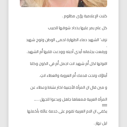
كتبت الإعلامية رؤى مظلوم .
كل عام يمر عليها يذداد شوقها للحبيب
نزف َ الشهيد دماء الطهارة لحمى الوطن وتوج شهيد
.
ورفعت بجثمانه أيدي أحبته وودعت قلبها أُم الشهيد.
اقولها لكل أُم شهيد انت اجمل أُم في الكون وكلنا
أبناؤك وتحت قدمك أُم العروبة والعطاء انتِ.
و مين قال ان المرأة الأجنبية اكثر نشاط وعطاء عن
المرأة العربية فمعناها جاهل ويدعوا للجهل …..
!!!!!!
يكفي ان الام العربية تقوم على خدمة عائلة بأكملها
ليل نهار .