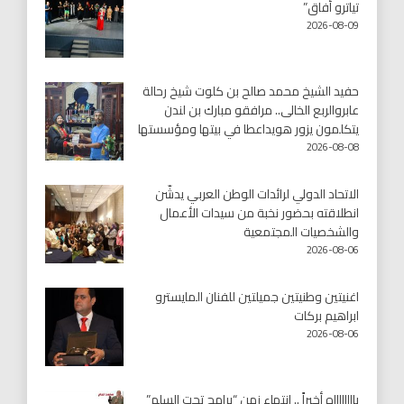
تياترو أفاق”
2026-08-09
حفيد الشيخ محمد صالح بن كلوت شيخ رحالة
عابروالربع الخالى.. مرافقو مبارك بن لندن
يتكلمون يزور هويداعطا في بيتها ومؤسستها
2026-08-08
الاتحاد الدولي لرائدات الوطن العربي يدشّن
انطلاقته بحضور نخبة من سيدات الأعمال
والشخصيات المجتمعية
2026-08-06
اغنيتين وطنيتين جميلتين للفنان المايسترو
ابراهيم بركات
2026-08-06
يااااااااه أخيراً .. انتهاء زمن “برامج تحت السلم”