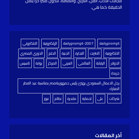
مجالات الأدب، الفن، التاريخ، والثقافة، لتكون منبرًا حرًا ينقل
الحقيقة كما هي.
dailyprompt
dailyprompt-2007
الإلكترونية
الالكتروني
الالكترونية
الانترنت
التجارة
الجنية
الحلم
الدوري المصري
الدولار
الرقابة
العالمي
العربي
المركز
بوابة
تاسيس
جريدة
رجل الاعمال السعودي يهنئ رئيس جمهوريةمصر بمناسبة عيد الفطر
المبارك
شركات
على
لحماية
مابدرة
نظام
نيوز
أخر المقالات