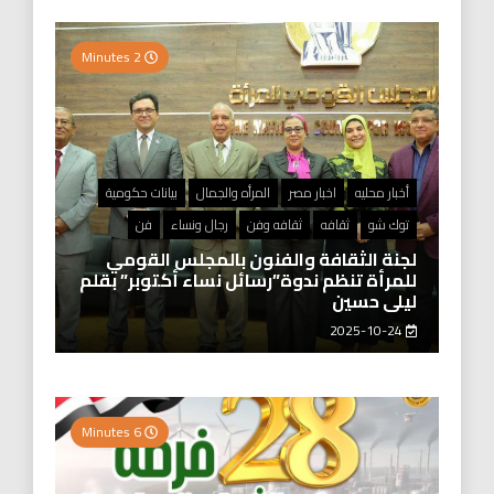
2 Minutes
أخبار محليه
اخبار مصر
المرأه والجمال
بيانات حكومية
توك شو
ثقافه
ثقافه وفن
رجال ونساء
فن
لجنة الثقافة والفنون بالمجلس القومي
للمرأة تنظم ندوة”رسائل نساء أكتوبر” بقلم
ليلى حسين
2025-10-24
6 Minutes