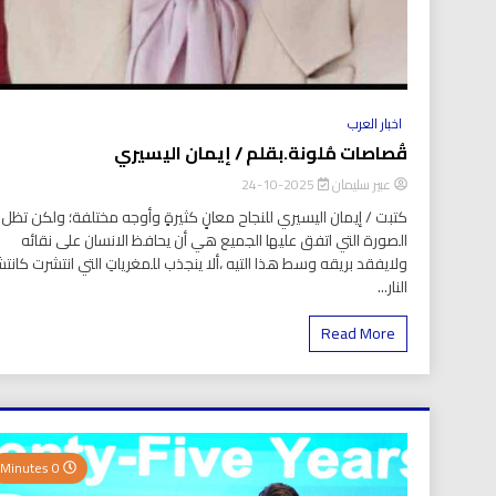
اخبار العرب
قُصاصات مُلونة.بقلم / إيمان اليسيري
عبير سليمان
2025-10-24
كتبت / إيمان اليسيري للنجاح معانٍ كثيرةٍ وأوجه مختلفة؛ ولكن تظل
الصورة التي اتفق عليها الجميع هي أن يحافظ الانسان على نقائه
ولايفقد بريقه وسط هذا التيه ،ألا ينجذب للمغرياتِ التي انتشرت كانتش
النار...
Read More
0 Minutes