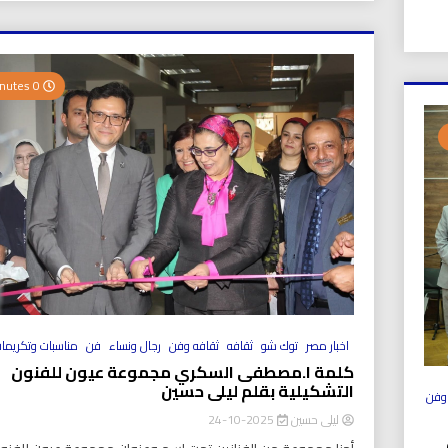
0 Minutes
اخبار مصر
توك شو
ثقافه
ثقافه وفن
رجال ونساء
فن
مناسبات وتكريما
كلمة ا.مصطفى السكري مجموعة عيون للفنون
التشكيلية بقلم ليلى حسين
وفن
ليلى حسين
2025-10-24