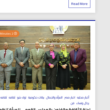
Read More
2 Minutes
أخبار محليه
اخبار مصر
المرأه والجمال
بيانات حكومية
توك شو
ثقافه
ثقافه 
رجال ونساء
فن
لجنة الثقافة والفنون بالمجلس القومي للمرأة تنظم