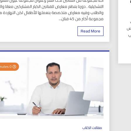
أحنا مجموعة من الفنانين تحت اسم وعنوان مجموعة عيون للفنو
التشكيلية . دورنا بننظم معارض للفنانين الكبار المشاركين معانا وا
والطلاب وفيه معارض متخصصة بنعملها للأطفال لكن النهاردة مع
مجموعة أكثر من 45 فنان...
دس
Read More
ي
0 Minutes
مقالات الكتاب