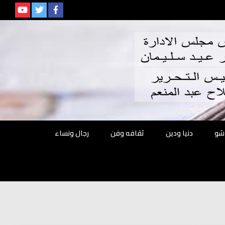
م
شو
دنيا ودين
ثقافه وفن
رجال ونساء