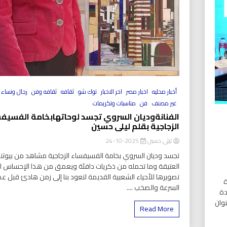
أخبار محليه
اخبار مصر
اخر الاخبار
توك شو
ثقافه
ثقافه وفن
رجال ونساء
غير مصنف
فن
مناسبات وتكريمات
الفنانةوديان السروي تجسد لوحاتهابخامة الفسيف
الزجاجية بقلم ليلى حسين
ليلى حسين
2025-10-24
تجسد وديان السروي بخامة الفسيفساء الزجاجية مشاهد من بيوتنا
العتيقة وما تحمله من ذكريات دافئة ويعمق من هذا الإحساس ا
تصويرها للأحياء الشعبية القديمة لتعود بنا إلى زمن هادئ قبل ع
ة
السرعة والصخب ....
دة
نوان
Read More