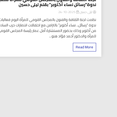
ندوة”رسائل نساء أكتوبر” بقلم ليلى حسين
ليلى حسين
2025-10-24
نظمت لجنة الثقافة والفنون بالمجلس القومي للمرأة اليوم فعاليات
ندوة “رسائل.. نساء أكتوبر” بالتزامن مع احتفالات انتصارات حرب السا
من أكتوبر وذلك بحضور المستشارة أمل عمار رئيسة المجلس القوم
للمرأة والدكتور أحمد فؤاد هنو...
Read More