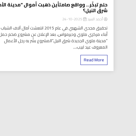
حلم تبخّر… وواقع صامتأين ذهبت أموال “مدينة الأح
شرق النيل؟
أحمد السيد
2025-10-24
تحقيق مجدي الشهيبي في عام 2015 انتعشت آمال آلاف الش
أبناء مركزي ملوي وديرمواس، بعد الإعلان عن مشروع ضخم حمل
“مدينة ملوي الجديدة شرق النيل”المشروع بشّر به رجل الأعمال
المعروف عيد لبيب،...
Read More