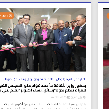
بي نيوز
1 Minute
اخبار مصر
المرأه والجمال
ثقافه
ثقافه وفن
رجال ونساء
فن
منوعات
بحضور وزير الثقافة د.أحمد فؤاد هنو ،المجلس الق
للمرأة ينظم ندوة”رسائل..نساء أكتوبر “بقلم ليلى 
ليلى حسين
2025-10-24
بالتزامن مع احتفالات انتصارات حرب السادس من أكتوبر، شهدت