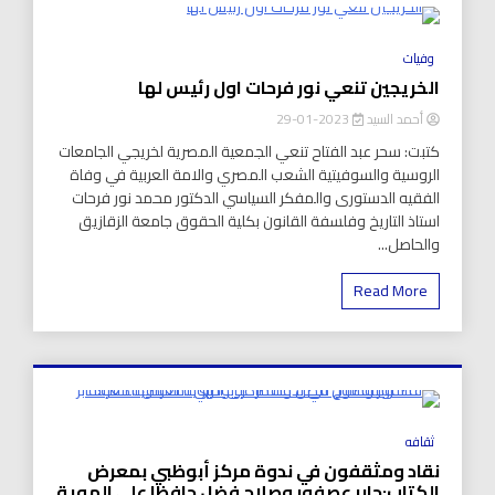
8 Minutes
وفيات
الخريجين تنعي نور فرحات اول رئيس لها
أحمد السيد
2023-01-29
كتبت: سحر عبد الفتاح تنعي الجمعية المصرية لخريجي الجامعات
الروسية والسوفيتية الشعب المصري والامة العربية في وفاة
الفقيه الدستورى والمفكر السياسي الدكتور محمد نور فرحات
استاذ التاريخ وفلسفة القانون بكلية الحقوق جامعة الزقازيق
والحاصل...
Read More
8 Minutes
ثقافه
نقاد ومثقفون في ندوة مركز أبوظبي بمعرض
الكتاب:جابر عصفور وصلاح فضل حافظا على الهوية