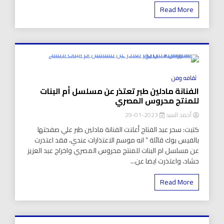
Read More
8 Minutes
ثقافه وفن
الفنانة مادلين طبر تعتذر عن مسلسل أم البنات
للمنتج محروس المصري
أحمد السيد
2023-01-29
كتبت: سحر عبد الفتاح أعلنت الفنانة مادلين طبر علي صفحتها
بالفيس بوك قائلة ” انه موسم الاعتذارات عندي، فقد اعتذرت
عن مسلسل ام البنات للمنتج محروس المصري واخراج عبد العزيز
حشاد، واعتذرت ايضا عن...
Read More