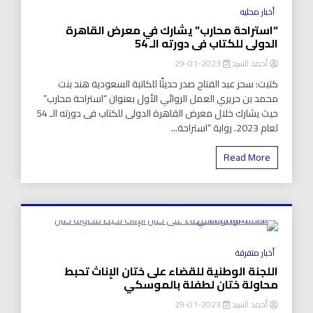
8 Minutes
أخبار محليه
“استراحة محارب” يشارك في معرض القاهرة
الدولى للكتاب فى دورته الـ 54
أحمد السيد
2023-01-29
كتبت: سحر عبد الفتاح صدر حديثًا للكاتبة السعودية هند بنت
محمد بن حريري العمل الروائي الأول بعنوان “استراحة محارب”
حيث يشارك خلال معرض القاهرة الدولى للكتاب فى دورته الـ 54
لعام 2023. رواية “استراحة...
Read More
8 Minutes
أخبار متفرقة
اللجنة الوطنية للقضاء على ختان الإناث تحبط
محاولة ختان لطفلة بالموسكي
أحمد السيد
2023-01-29