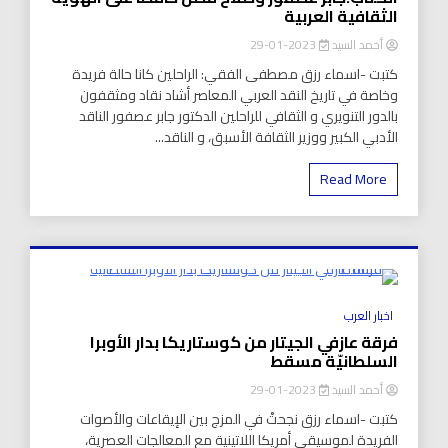
الثقافية العربية
أحمد السيد
2023-01-29
كتبت -اسماء رزق مصطفى الفقي: الراحلين كانا حالة فريدة
وخاصة في تاريخ النقد العربي المعاصر أشاد نقاد ومثقفون
بالدور التنويري و الثقافي للراحلين الدكتور جابر عصفور الناقد
الأدبي الكبير ووزير الثقافة الأسبق، و الناقد...
Read More
8 Minutes
اخبار العرب
فرقة عازفي الجيتار من كوستاريكا بدار الأوبرا
السلطانيّة مسقط
أحمد السيد
2023-01-29
كتبت -اسماء رزق نجحتْ في المزج بين الإيقاعات والأصوات
الفريدة لموسيقى أمريكا اللاتينية مع المعالجات العصرية،