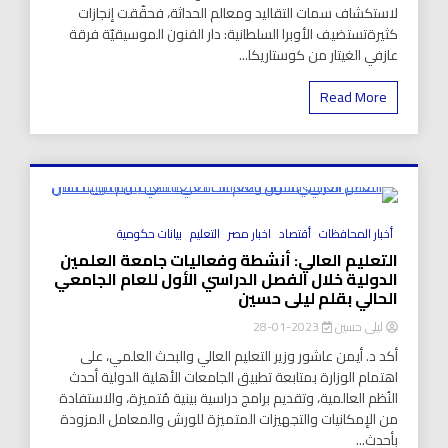
لاستكشاف سمات التقاليد ومعالم الحداثة، فحقّقت إنجازات
كثيرةتستضيف الأوبرا السلطانية: دار الفنون الموسيقيّة فرقة
عازفي الغيتار من كوستاريكا...
Read More
8 Minutes
أخبار المحافظات
أقتصاد
اخبار مصر
التعليم
بيانات حكومية
التعليم العالي: أنشطة وفعاليات جامعة العلمين
الدولية خلال الفصل الدراسي الأول للعام الجامعي
الحالي بقلم ليلى حسين
ليلى حسين
2023-01-28
أكد د. أيمن عاشور وزير التعليم العالي والبحث العلمي، على
اهتمام الوزارة بمتابعة تطبيق الجامعات الأهلية الدولية أحدث
النُظم العالمية، وتقديم برامج دراسية بينية مُتميزة، والاستفادة
من الإمكانيات والتجهيزات المتميزة للورش والمعامل المزودة
بأحدث...