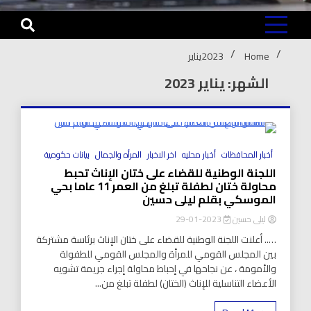
Home
2023
يناير
الشهر: يناير 2023
8 Minutes
أخبار المحافظات
أخبار محليه
اخر الاخبار
المرأه والجمال
بيانات حكومية
اللجنة الوطنية للقضاء على ختان الإناث تحبط
محاولة ختان لطفلة تبلغ من العمر 11 عاما بحي
الموسكي بقلم ليلى حسين
ليلى حسين
2023-01-29
….. أعلنت اللجنة الوطنية للقضاء على ختان الإناث برئاسة مشتركة
بين المجلس القومي للمرأة والمجلس القومي للطفولة
والأمومة ، عن نجاحها في إحباط محاولة إجراء جريمة تشويه
الأعضاء التناسلية للإناث (الختان) لطفلة تبلغ من...