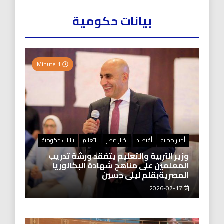
بيانات حكومية
1 Minute
أخبار محليه
أقتصاد
اخبار مصر
التعليم
بيانات حكومية
وزير التربية والتعليم يتفقد ورشة تدريب
المعلمين على مناهج شهادة البكالوريا
المصريةبقلم ليلى حسين
2026-07-17