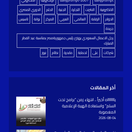
dailyprompt
dailyprompt-2007
الإلكترونية
الالكتروني
الالكترونية
الانترنت
التجارة
الجنية
الحلم
الدوري المصري
الدولار
الرقابة
العالمي
العربي
المركز
بوابة
تاسيس
جريدة
رجل الاعمال السعودي يهنئ رئيس جمهوريةمصر بمناسبة عيد الفطر
المبارك
شركات
على
لحماية
مابدرة
نظام
نيوز
أخر المقالات
يااااااااه أخيراً .. انتهاء زمن “برامج تحت
السلم” واستعادة الهيبة الإعلامية
المغصوبة
2026-08-04