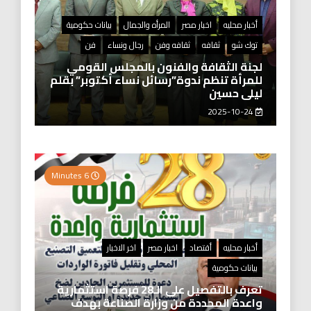
أخبار محليه
اخبار مصر
المرأه والجمال
بيانات حكومية
توك شو
ثقافه
ثقافه وفن
رجال ونساء
فن
لجنة الثقافة والفنون بالمجلس القومي
للمرأة تنظم ندوة”رسائل نساء أكتوبر” بقلم
ليلى حسين
2025-10-24
6 Minutes
أخبار محليه
أقتصاد
اخبار مصر
اخر الاخبار
بيانات حكومية
تعرف بالتفصيل على الـ28 فرصة استثمارية
واعدة المحددة من وزارة الصناعة بهدف