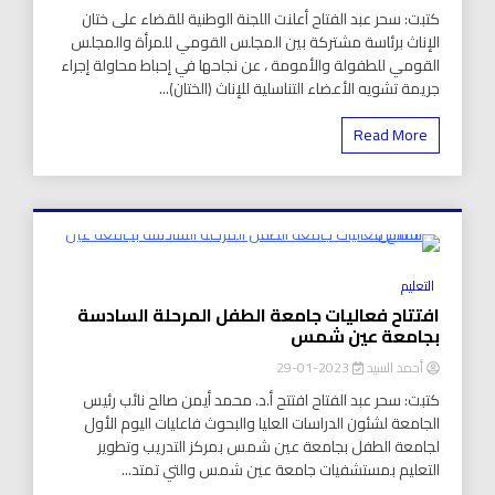
كتبت: سحر عبد الفتاح أعلنت اللجنة الوطنية للقضاء على ختان
الإناث برئاسة مشتركة بين المجلس القومي للمرأة والمجلس
القومي للطفولة والأمومة ، عن نجاحها في إحباط محاولة إجراء
جريمة تشويه الأعضاء التناسلية للإناث (الختان)...
Read More
8 Minutes
التعليم
افتتاح فعاليات جامعة الطفل المرحلة السادسة
بجامعة عين شمس
أحمد السيد
2023-01-29
كتبت: سحر عبد الفتاح افتتح أ.د. محمد أيمن صالح نائب رئيس
الجامعة لشئون الدراسات العليا والبحوث فاعليات اليوم الأول
لجامعة الطفل بجامعة عين شمس ‏بمركز التدريب وتطوير
التعليم ‏بمستشفيات جامعة عين شمس والتي تمتد...