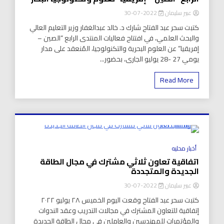
عبير سليمان
2022-07-30
كتبت سحر عبد الفتاح شارك د. خالد عبدالغفار وزير التعليم العالي
والبحث العلمي، في افتتاح فعاليات المنتدى الرابع “الصين –
إفريقيا” عن العلوم البحرية والتكنولوجيا، المُنعقد على مدار
يومي 27 -28 يوليو الجارى، بحضور...
Read More
8 Minutes
أخبار محليه
اتفاقية تعاون ثلاثي مشترك في مجال الطاقة
الجديدة والمتجددة
عبير سليمان
2022-07-30
كتبت سحر عبد الفتاح وقعت اليوم الخميس ٢٨ يوليو ٢٠٢٢
إتفاقية للتعاون المشترك في مجالات التدريب وعقد الندوات
والمؤتمرات للمهندسين والعاملين في مجال الطاقة الجديدة