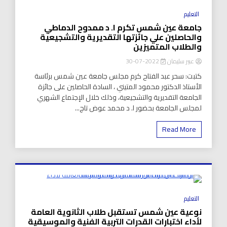
8 Minutes
التعليم
جامعة عين شمس تكرم ا. د ممدوح الدماطي
والحاصلين علي جائزتها التقديرية والتشجيعية
والطلاب المتميزين
عبير سليمان
2022-07-30
كتبت: سحر عبد الفتاح كرم مجلس جامعة عين شمس برئاسة
الأستاذ الدكتور محمود المتيني ، السادة الحاصلين على جائزة
الجامعة التقديرية والتشجيعية، وذلك خلال الإجتماع الشهري
لمجلس الجامعة بحضور ا. د محمد عوض تاج...
Read More
8 Minutes
التعليم
نوعية عين شمس تستقبل طلاب الثانوية العامة
لأداء اختبارات القدرات التربية الفنية والموسيقية