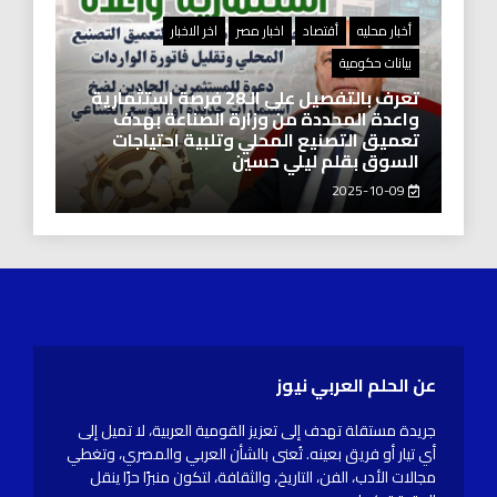
أخبار محليه
أقتصاد
اخبار مصر
اخر الاخبار
بيانات حكومية
تعرف بالتفصيل على الـ28 فرصة استثمارية
واعدة المحددة من وزارة الصناعة بهدف
تعميق التصنيع المحلي وتلبية احتياجات
السوق بقلم ليلي حسين
2025-10-09
عن الحلم العربي نيوز
جريدة مستقلة تهدف إلى تعزيز القومية العربية، لا تميل إلى
أي تيار أو فريق بعينه. تُعنى بالشأن العربي والمصري، وتغطي
مجالات الأدب، الفن، التاريخ، والثقافة، لتكون منبرًا حرًا ينقل