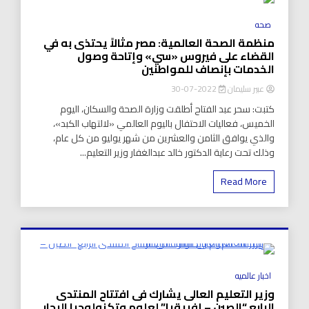
8 Minutes
صحه
منظمة الصحة العالمية: مصر مثالاً يحتذى به في
القضاء على فيروس «سي» وإتاحة وصول
الخدمات بإنصاف للمواطنين
عبير سليمان
2022-07-30
كتبت: سحر عبد الفتاح أطلقت وزارة الصحة والسكان، اليوم
الخميس، فعاليات الاحتفال باليوم العالمي «لالتهاب الكبد»،
والذي يوافق الثامن والعشرين من شهر يوليو من كل عام،
وذلك تحت رعاية الدكتور خالد عبدالغفار وزير التعليم...
Read More
8 Minutes
اخبار عالميه
وزير التعليم العالى يشارك فى افتتاح المنتدى
الرابع “الصين – إفريقيا” لعلوم وتكنولوجيا البحار