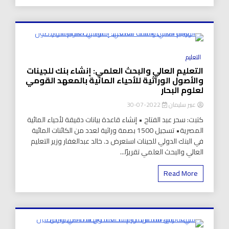
8 Minutes
التعليم
التعليم العالي والبحث العلمي: إنشاء بنك للجينات
والأصول الوراثية للأحياء المائية بالمعهد القومي
لعلوم البحار
عبير سليمان
2022-07-30
كتبت: سحر عبد الفتاح • إنشاء قاعدة بيانات دقيقة لأحياء المائية
المصرية• تسجيل 1500 بصمة وراثية لعدد من الكائنات المائية
في البنك الدولي للجينات استعرض د. خالد عبدالغفار وزير التعليم
العالي والبحث العلمي تقريرًا...
Read More