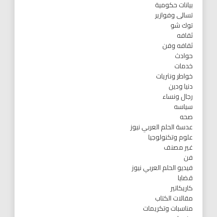
بيانات حكومية
تسالى وفوازير
توك شو
ثقافه
ثقافه وفن
حوادث
خدمات
خواطر ونثريات
دنيا ودين
رجال ونساء
سياسه
صحه
عدسة الحلم العربي نيوز
علوم وتكنولوجيا
غير مصنف
فن
فيديو الحلم العربي نيوز
قضايا
كاريكاتير
مقالات الكتاب
مناسبات وتكريمات