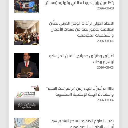
يتكلمون يزور هويداعطا في بيتها ومؤسستها
2026-08-08
الاتحاد الدولي لرائدات الوطن العربي يدشّن
انطلاقته بحضور نخبة من سيدات الأعمال
والشخصيات المجتمعية
2026-08-06
اغنيتين وطنيتين جميلتين للفنان المايسترو
ابراهيم بركات
2026-08-06
يااااااااه أخيراً .. انتهاء زمن “برامج تحت السلم”
واستعادة الهيبة الإعلامية المغصوبة
2026-08-04
نقيب العلوم الصحية: العنصر البشري هو
أساس التطورات التكنولوجية