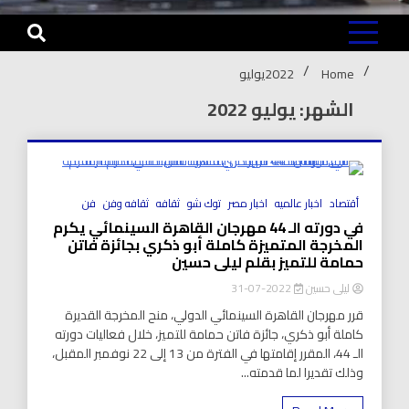
Home
2022
يوليو
الشهر: يوليو 2022
8 Minutes
أقتصاد
اخبار عالميه
اخبار مصر
توك شو
ثقافه
ثقافه وفن
فن
في دورته الـ 44 مهرجان القاهرة السينمائي يكرم
المخرجة المتميزة كاملة أبو ذكري بجائزة فاتن
حمامة للتميز بقلم ليلى حسين
ليلى حسين
2022-07-31
قرر مهرجان القاهرة السينمائي الدولي، منح المخرجة القديرة
كاملة أبو ذكري، جائزة فاتن حمامة للتميز، خلال فعاليات دورته
الـ 44، المقرر إقامتها في الفترة من 13 إلى 22 نوفمبر المقبل،
وذلك تقديرا لما قدمته...