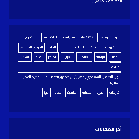
الحقيقة كما هي.
dailyprompt
dailyprompt-2007
الإلكترونية
الالكتروني
الالكترونية
الانترنت
التجارة
الجنية
الحلم
الدوري المصري
الدولار
الرقابة
العالمي
العربي
المركز
بوابة
تاسيس
جريدة
رجل الاعمال السعودي يهنئ رئيس جمهوريةمصر بمناسبة عيد الفطر
المبارك
شركات
على
لحماية
مابدرة
نظام
نيوز
أخر المقالات