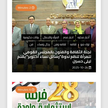
2 Minutes
أخبار محليه
اخبار مصر
المرأه والجمال
بيانات حكومية
توك شو
ثقافه
ثقافه وفن
رجال ونساء
فن
لجنة الثقافة والفنون بالمجلس القومي
للمرأة تنظم ندوة”رسائل نساء أكتوبر” بقلم
ليلى حسين
2025-10-24
6 Minutes