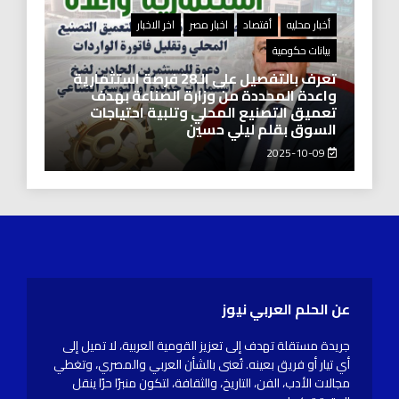
أخبار محليه
أقتصاد
اخبار مصر
اخر الاخبار
بيانات حكومية
تعرف بالتفصيل على الـ28 فرصة استثمارية
واعدة المحددة من وزارة الصناعة بهدف
تعميق التصنيع المحلي وتلبية احتياجات
السوق بقلم ليلي حسين
2025-10-09
عن الحلم العربي نيوز
جريدة مستقلة تهدف إلى تعزيز القومية العربية، لا تميل إلى
أي تيار أو فريق بعينه. تُعنى بالشأن العربي والمصري، وتغطي
مجالات الأدب، الفن، التاريخ، والثقافة، لتكون منبرًا حرًا ينقل