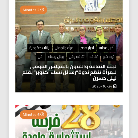
2 Minutes
أخبار محليه
اخبار مصر
المرأه والجمال
بيانات حكومية
توك شو
ثقافه
ثقافه وفن
رجال ونساء
فن
لجنة الثقافة والفنون بالمجلس القومي
للمرأة تنظم ندوة”رسائل نساء أكتوبر” بقلم
ليلى حسين
2025-10-24
6 Minutes