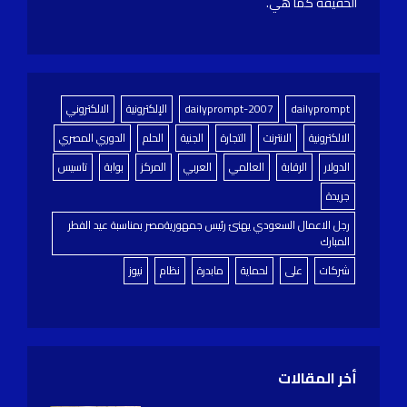
الحقيقة كما هي.
dailyprompt
dailyprompt-2007
الإلكترونية
الالكتروني
الالكترونية
الانترنت
التجارة
الجنية
الحلم
الدوري المصري
الدولار
الرقابة
العالمي
العربي
المركز
بوابة
تاسيس
جريدة
رجل الاعمال السعودي يهنئ رئيس جمهوريةمصر بمناسبة عيد الفطر
المبارك
شركات
على
لحماية
مابدرة
نظام
نيوز
أخر المقالات