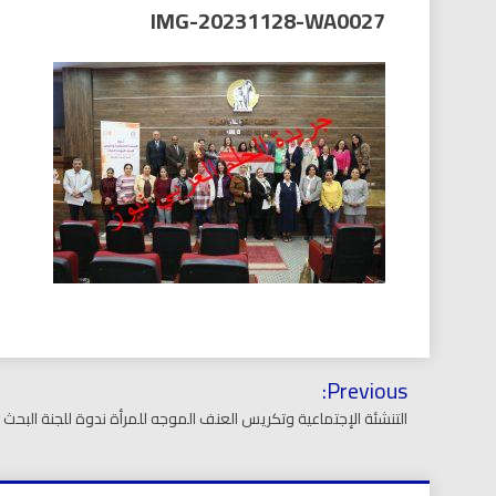
العر
IMG-20231128-WA0027
تصفّح
Previous:
المقالات
التنشئة الإجتماعية وتكريس العنف الموجه للمرأة ندوة للجنة البحث العلمى بالق