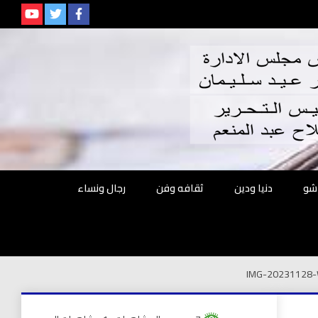
م
شو
دنيا ودين
ثقافه وفن
رجال ونساء
IMG-20231128