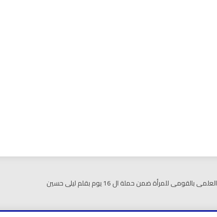
بي نيوز
ومى للمرأة ضمن حملة ال 16 يوم بقلم ليلى حسين