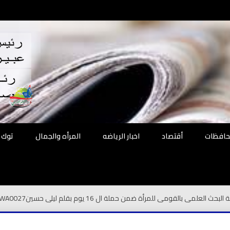
اقع
ة الحل
محافظات
أقتصاد
اخبار الرياضه
المرأه والجمال
توك 
علمى بالقومى للمرأة ضمن حملة ال 16 يوم بقلم ليلى حسين
-WA0027