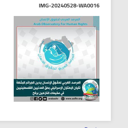
العر
IMG-20240528-WA0016
تصفّح