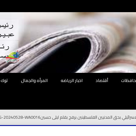
اقع
ة الحل
محافظات
أقتصاد
اخبار الرياضه
المرأه والجمال
توك 
الاسرائيلي بحق المدنيين الفلسطينين برفح بقلم ليلى حسين
G-20240528-WA0016