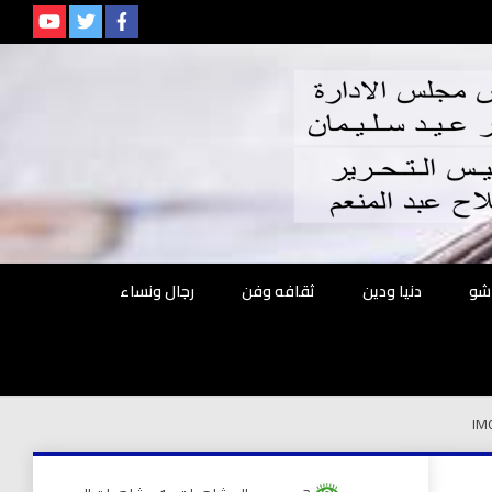
م
شو
دنيا ودين
ثقافه وفن
رجال ونساء
IM