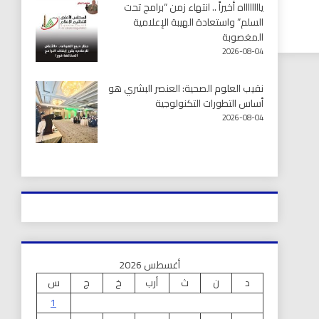
يااااااااه أخيراً .. انتهاء زمن “برامج تحت
السلم” واستعادة الهيبة الإعلامية
المغصوبة
2026-08-04
نقيب العلوم الصحية: العنصر البشري هو
أساس التطورات التكنولوجية
2026-08-04
أغسطس 2026
د
ن
ث
أرب
خ
ج
س
1