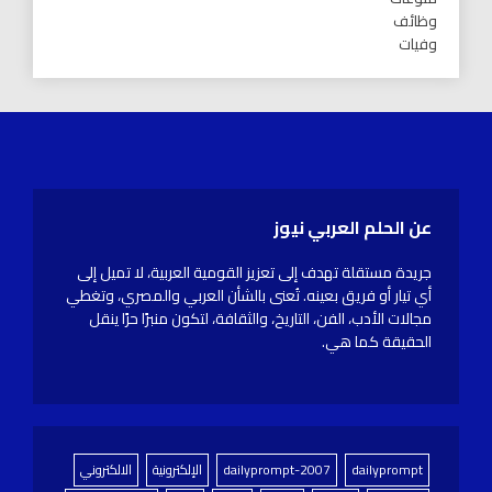
وظائف
وفيات
عن الحلم العربي نيوز
جريدة مستقلة تهدف إلى تعزيز القومية العربية، لا تميل إلى
أي تيار أو فريق بعينه. تُعنى بالشأن العربي والمصري، وتغطي
مجالات الأدب، الفن، التاريخ، والثقافة، لتكون منبرًا حرًا ينقل
الحقيقة كما هي.
dailyprompt
dailyprompt-2007
الإلكترونية
الالكتروني