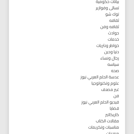
بيانات حكومية
تسالى وفوازير
توك شو
ثقافه
ثقافه وفن
حوادث
خدمات
خواطر ونثريات
دنيا ودين
رجال ونساء
سياسه
صحه
عدسة الحلم العربي نيوز
علوم وتكنولوجيا
غير مصنف
فن
فيديو الحلم العربي نيوز
قضايا
كاريكاتير
مقالات الكتاب
مناسبات وتكريمات
منوعات