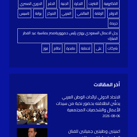
الالكترونية
الانترنت
التجارة
الجنية
الحلم
الدوري المصري
الدولار
الرقابة
العالمي
العربي
المركز
بوابة
تاسيس
جريدة
رجل الاعمال السعودي يهنئ رئيس جمهوريةمصر بمناسبة عيد الفطر
المبارك
شركات
على
لحماية
مابدرة
نظام
نيوز
أخر المقالات
الاتحاد الدولي لرائدات الوطن العربي
يدشّن انطلاقته بحضور نخبة من سيدات
الأعمال والشخصيات المجتمعية
2026-08-06
اغنيتين وطنيتين جميلتين للفنان