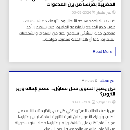
المغربية بفرنسا من بين المدعوات
عبير سليمان
2026-08-03
كتب / شادياحمد ستتجه الأنظار يوم الأربعاء 5 غشت 2026 ،
صوب مصر الجديدة بالعاصمة القاهرة، حيث ستحتضن أحد
فنادقها حدث استثنائي سيجمع نخبة من السيدات والشخصيات
المتميزة، كما أن هذا الحدث سيعرف مواكبة...
Read More
غير مصنف
-0 Minutes
حين يصبح التفوق محل تساؤل… فنعم لإقالة وزير
التزوير؟
خالد ابراهيم
2026-08-03
من ينصف الطالب المجتهد؟في كل عام، ينتظر مئات الآلاف من
الطلاب وأولياء الأمور إعلان نتيجة الثانوية العامة، ليس باعتبارها
مجرد أرقام تُكتب على شاشة، وإنما باعتبارها حصاد سنوات طويلة
من الكفاح، والسهر، والدموع، والتضحيات.وراء...