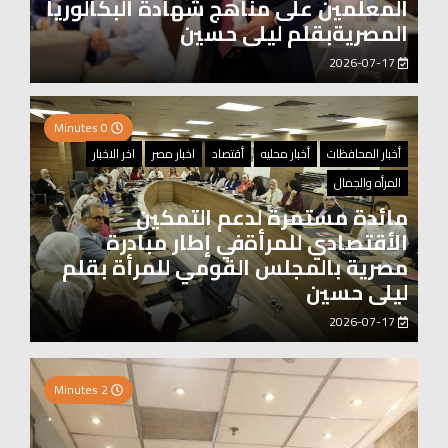
المعلمين على مناهج شهادة البكالوريا
المصريةبقلم ليلى حسين
2026-07-17
0 Minutes
أخبار المحافظات
أخبار محليه
أقتصاد
اخبار مصر
اخر الاخبار
المرأه والجمال
مائدة مستمرة لدعم التمكين
الأقتصادي للمرأةفي إطار مبادرة
مصرية بالمجلس القومي للمرأة بقلم
ليلى حسين
2026-07-17
0 Minutes