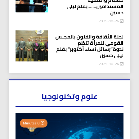
المستدامين…….بقلم ليلى
حسين
2025-10-24
لجنة الثقافة والفنون بالمجلس
القومي للمرأة تنظم
ندوة”رسائل نساء أكتوبر” بقلم
ليلى حسين
2025-10-24
علوم وتكنولوجيا
0 Minutes