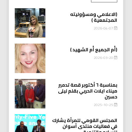
(الاعلامي ومسؤوليته
المجتمعية )
2026-04-07
(أُم الجميع أُم الشهيد )
2026-03-20
بمناسبة ٦ أكتوبر قصة تدمير
ميناء ايلات الحربي بقلم ليلى
حسين
2025-10-25
المجلس القومي للمرأة يشارك
في فعاليات منتدى أسوان
للسلام والتنمية