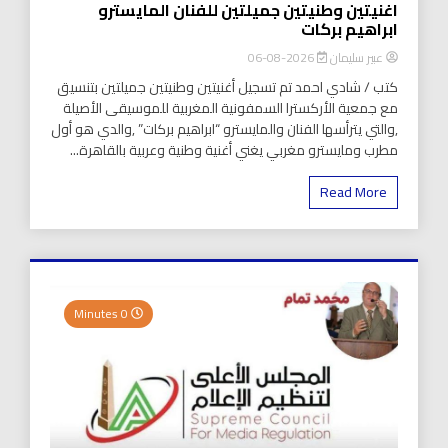
اغنيتين وطنيتين جميلتين للفنان المايسترو
ابراهيم بركات
عبير سليمان
2026-08-06
كتب / شادي احمد تم تسجيل أغنيتين وطنيتين جميلتين بتنسيق
مع جمعية الأركسترا السمفونية المغربية للموسيقى الأصيلة
,والتي يترأسها الفنان والمايسترو “ابراهيم بركات” ,والدي هو أول
مطرب ومايسترو مغربي يغني أغنية وطنية وعربية بالقاهرة...
Read More
0 Minutes