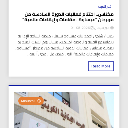
اخبار العرب
مكناس.. اختتام فعاليات الدورة السادسة من
مهرجان “عيساوة.. مقامات وإيقاعات عالمية”
عبير سليمان
2026-08-01
كتب / شادي احمد بنات عيساوة يشعلن منصة الساحة الإدارية
بايقاهتهم الفنية والروحية اختتمت، مساء يوم السبت المنصرم
بمدينة مكناس، فعاليات الدورة السادسة من مهرجان “عيساوة..
مقامات وإيقاعات عالمية”، التي امتدت على مدى أربعة...
Read More
0 Minutes