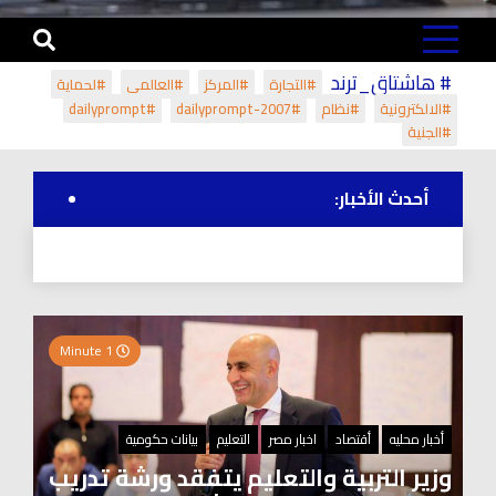
# هاشتاق_ترند
#التجارة
#المركز
#العالمي
#لحماية
#الالكترونية
#نظام
#dailyprompt-2007
#dailyprompt
#الجنية
أحدث الأخبار:
1 Minute
أخبار محليه
أقتصاد
اخبار مصر
التعليم
بيانات حكومية
وزير التربية والتعليم يتفقد ورشة تدريب