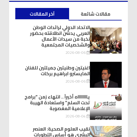
مقالات شائعة
آخر المقالات
الاتحاد الدولي لرائدات الوطن
العربي يدشّن انطلاقته بحضور
نخبة من سيدات الأعمال
والشخصيات المجتمعية
2026-08-06
اغنيتين وطنيتين جميلتين للفنان
المايسترو ابراهيم بركات
2026-08-06
يااااااااه أخيراً .. انتهاء زمن “برامج
تحت السلم” واستعادة الهيبة
الإعلامية المغصوبة
2026-08-04
نقيب العلوم الصحية: العنصر
البشري هو أساس التطورات