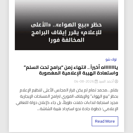
توك شو
يااااااااه أخيراً .. انتهاء زمن “برامج تحت السلم”
واستعادة الهيبة الإعلامية المغصوبة
أحمد السيد
2026-08-04
بقلم…محمد تمام لم يكن قرار المجلس الأعلى لتنظيم الإعلام
بحظر “بيع الهواء” والإيقاف الفوري لبرامج المساحات الإيجارية
مجرد استجابة لنداءات خفتت طويلاً، بل جاء كإعلان دولة للتعافي
الإعلامي؛ خطوة جادة نحو استرداد هيبة الشاشة...
Read More