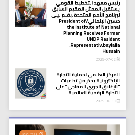
رئيس معهد التخطيط القومي
يستقبل الممثل المقيم السابق
لبرنامج الأمم المتحدة .بقلم ليلى
حسين الإنمائي/President of
the Institute of National
Planning Receives Former
UNDP Resident
.Representativ.baylaila
Hussain
2025-07-02
المركز العالمي لحماية التجارة
الإلكترونية يحذر من تداعيات
“الإغلاق الجوي المفاجئ” على
التجارة الرقمية العالمية
2025-06-13
0 Minutes