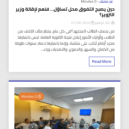
غير مصنف
-0 Minutes
حين يصبح التفوق محل تساؤل… فنعم لإقالة وزير
التزوير؟
خالد ابراهيم
2026-08-03
من ينصف الطالب المجتهد؟في كل عام، ينتظر مئات الآلاف من
الطلاب وأولياء الأمور إعلان نتيجة الثانوية العامة، ليس باعتبارها
مجرد أرقام تُكتب على شاشة، وإنما باعتبارها حصاد سنوات طويلة
من الكفاح، والسهر، والدموع، والتضحيات.وراء...
Read More
0 Minutes