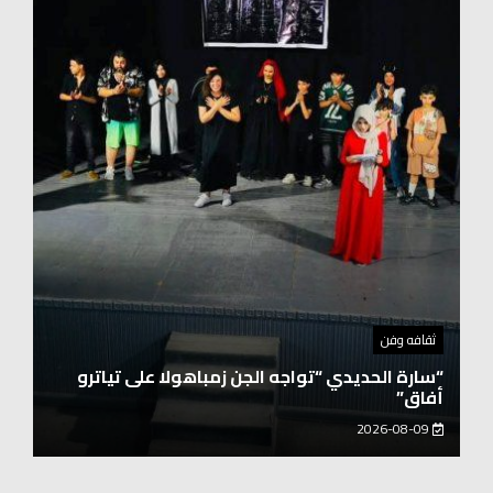
توك شو
حفيد الشيخ محمد صالح بن كلوت شيخ رحالة
عابروالربع الخالى.. مرافقو مبارك بن لندن يتكلمون
يزور هويداعطا في بيتها ومؤسستها
2026-08-08