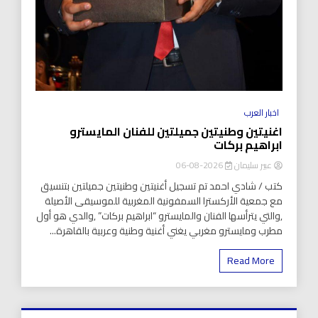
اخبار العرب
اغنيتين وطنيتين جميلتين للفنان المايسترو
ابراهيم بركات
عبير سليمان
2026-08-06
كتب / شادي احمد تم تسجيل أغنيتين وطنيتين جميلتين بتنسيق
مع جمعية الأركسترا السمفونية المغربية للموسيقى الأصيلة
,والتي يترأسها الفنان والمايسترو “ابراهيم بركات” ,والدي هو أول
مطرب ومايسترو مغربي يغني أغنية وطنية وعربية بالقاهرة...
Read More