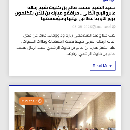
حفيد الشيخ محمد صالح بن كلوت شيخ رحالة
عابروالربع الخالى.. مرافقو مبارك بن لندن يتكلمون
يزور هويداعطا في بيتها ومؤسستها
أحمد السيد
2026-08-08
كتب صلاح عبد المنعمفي زيارة ود ووفاء.. عبرت عن مدي
اصالة الرحالة العربي مهما بعدت المسافات وطالت السنوات..
قام الشيخ مبارك بن صالح بن كلوت الراشدي حفيد الرحال محمد
صالح بن كلوت الراشدي بزيارة...
Read More
2 Minutes