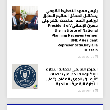
رئيس معهد التخطيط القومي
يستقبل الممثل المقيم السابق
لبرنامج الأمم المتحدة .بقلم ليلى
حسين الإنمائي/President of
the Institute of National
Planning Receives Former
UNDP Resident
.Representativ.baylaila
Hussain
2025-07-02
المركز العالمي لحماية التجارة
الإلكترونية يحذر من تداعيات
“الإغلاق الجوي المفاجئ” على
التجارة الرقمية العالمية
2025-06-13