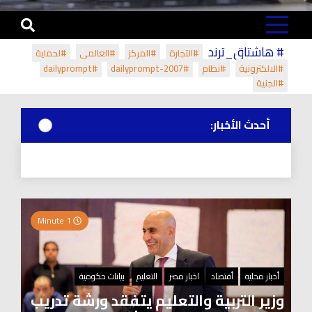
# هاشتاق_ترند
#التجارة
#المركز
#العالمي
#لحماية
#الالكترونية
#نظام
#dailyprompt-2007
#dailyprompt
#الجنية
أحدث الأخبار:
1 Minute
أخبار محليه
أقتصاد
اخبار مصر
التعليم
بيانات حكومية
وزير التربية والتعليم يتفقد ورشة تدريب