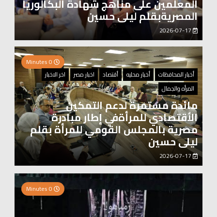
المعلمين على مناهج شهادة البكالوريا
المصريةبقلم ليلى حسين
2026-07-17
0 Minutes
أخبار المحافظات
أخبار محليه
أقتصاد
اخبار مصر
اخر الاخبار
المرأه والجمال
مائدة مستمرة لدعم التمكين
الأقتصادي للمرأةفي إطار مبادرة
مصرية بالمجلس القومي للمرأة بقلم
ليلى حسين
2026-07-17
0 Minutes