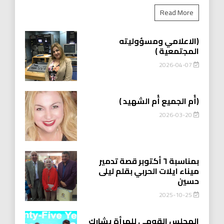
Read More
(الاعلامي ومسؤوليته
المجتمعية )
2026-04-07
(أُم الجميع أُم الشهيد )
2026-03-20
بمناسبة ٦ أكتوبر قصة تدمير
ميناء ايلات الحربي بقلم ليلى
حسين
2025-10-25
المجلس القومي للمرأة يشارك