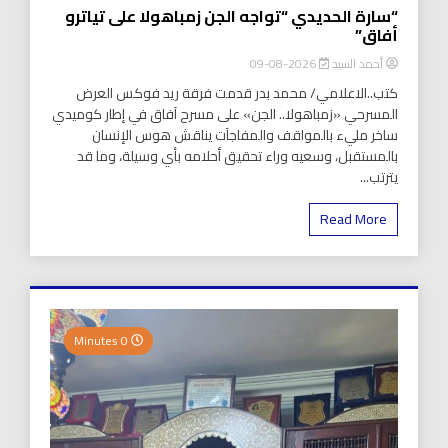
“سارة الحديدي “تواجه الجن زمباهولا على تياترو
أفاق”
أحمد السيد
2026-08-09
كتب..الاعلامي/ محمد بدر قدمت فرقة ريد فوكس العرض
المسرحي «زمباهولا.. الجن» على مسرح آفاق في إطار كوميدي
ساخر مليء بالمواقف والمفاجآت يناقش هوس الإنسان
بالمستقبل، وسعيه وراء تحقيق أحلامه بأي وسيلة، وما قد
يترتب...
Read More
0 Minutes