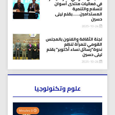
في فعاليات منتدى أسوان
للسلام والتنمية
المستدامين…….بقلم ليلى
حسين
2025-10-24
لجنة الثقافة والفنون بالمجلس
القومي للمرأة تنظم
ندوة”رسائل نساء أكتوبر” بقلم
ليلى حسين
2025-10-24
علوم وتكنولوجيا
0 Minutes