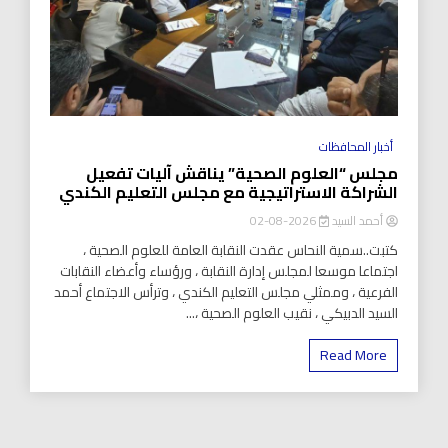
أخبار المحافظات
مجلس “العلوم الصحية” يناقش آليات تفعيل
الشراكة الاستراتيجية مع مجلس التعليم الكندي
أحمد السيد
2026-08-02
كتبت..سمية النحاس عقدت النقابة العامة للعلوم الصحية ،
اجتماعا موسعا لمجلس إدارة النقابة ، ورؤساء وأعضاء النقابات
الفرعية ، وممثلي مجلس التعليم الكندي ، وترأس الاجتماع أحمد
السيد الدبيكي ، نقيب العلوم الصحية ،...
Read More