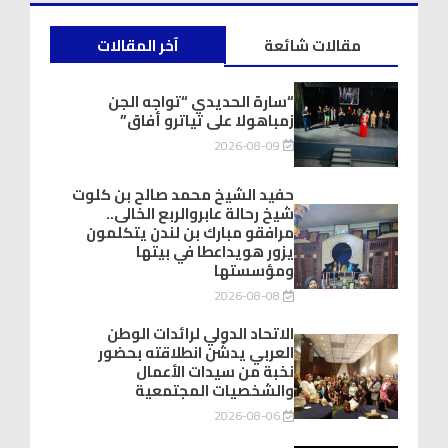
مقالات شائعة
آخر المقالات
“سارة الحديدي “تواجه الجن
زمباهولا على تياترو أفاق”
2026-08-09
حفيد الشيخ محمد صالح بن كلوت
شيخ رحالة عابروالربع الخالى..
مرافقو مبارك بن لندن يتكلمون
يزور هويداعطا في بيتها
ومؤسستها
2026-08-08
الاتحاد الدولي لرائدات الوطن
العربي يدشّن انطلاقته بحضور
نخبة من سيدات الأعمال
والشخصيات المجتمعية
2026-08-06