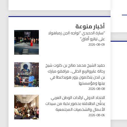
أخبار منوعة
“سارة الحديدي “تواجه الجن زمباهولا
على تياترو أفاق”
2026-08-09
حفيد الشيخ محمد صالح بن كلوت شيخ
رحالة عابروالربع الخالى.. مرافقو مبارك
بن لندن يتكلمون يزور هويداعطا في
بيتها ومؤسستها
2026-08-08
الاتحاد الدولي لرائدات الوطن العربي
يدشّن انطلاقته بحضور نخبة من سيدات
الأعمال والشخصيات المجتمعية
2026-08-06