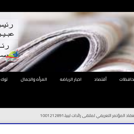
اقع
ة الحل
محافظات
أقتصاد
اخبار الرياضه
المرأه والجمال
توك 
1001212891