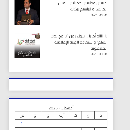
اغنيتين وطنيتين جميلتين للفنان
المايسترو ابراهيم بركات
2026-08-06
يااااااااه أخيراً .. انتهاء زمن “برامج تحت
السلم” واستعادة الهيبة الإعلامية
المغصوبة
2026-08-04
أغسطس 2026
د
ن
ث
أرب
خ
ج
س
1