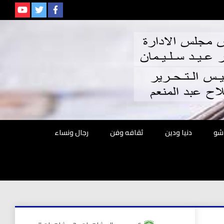
م
شو
دنيا ودين
ثقافه وفن
رجال ونساء