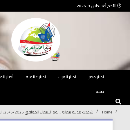
Ski
الأحد, أغسطس 9, 2026
t
conten
جريدة مستقلة – صحافة تضيئ لك الو
جريد
اخبار مصر
اخبار العرب
اخبار عالميه
أخبار ال
صحه
Home
شهدت مدينة بنغازي، يوم الاربعاء الموافق 25/6/2025، انعقاد المؤتمر التعريفي لملتقى رائدات ليبيا،