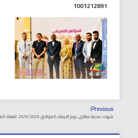
العر
1001212891
تصفّح
Previous:
المقالات
شهدت مدينة بنغازي، يوم الاربعاء الموافق 25/6/2025، انعقاد المؤتمر التعريفي لملتقى رائدات ليبيا،