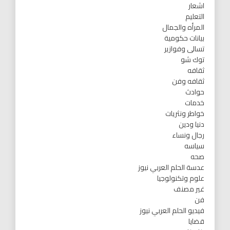
اشعار
التعليم
المرأه والجمال
بيانات حكومية
تسالى وفوازير
توك شو
ثقافه
ثقافه وفن
حوادث
خدمات
خواطر ونثريات
دنيا ودين
رجال ونساء
سياسه
صحه
عدسة الحلم العربي نيوز
علوم وتكنولوجيا
غير مصنف
فن
فيديو الحلم العربي نيوز
قضايا