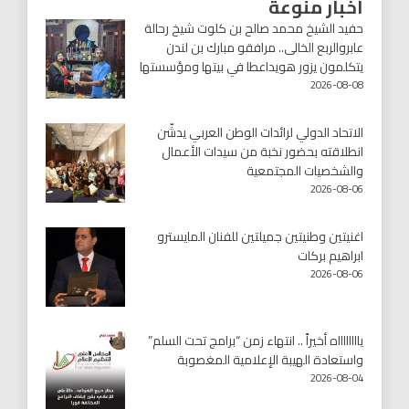
أخبار منوعة
حفيد الشيخ محمد صالح بن كلوت شيخ رحالة
عابروالربع الخالى.. مرافقو مبارك بن لندن
يتكلمون يزور هويداعطا في بيتها ومؤسستها
2026-08-08
الاتحاد الدولي لرائدات الوطن العربي يدشّن
انطلاقته بحضور نخبة من سيدات الأعمال
والشخصيات المجتمعية
2026-08-06
اغنيتين وطنيتين جميلتين للفنان المايسترو
ابراهيم بركات
2026-08-06
يااااااااه أخيراً .. انتهاء زمن “برامج تحت السلم”
واستعادة الهيبة الإعلامية المغصوبة
2026-08-04