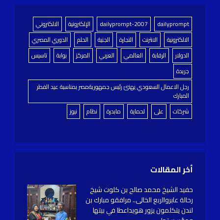
dailyprompt
dailyprompt-2007
الإلكترونية
الالكتروني
الالكترونية
الانترنت
التجارة
الجنية
الحلم
الدوري المصري
الدولار
الرقابة
العالمي
العربي
المركز
بوابة
تاسيس
جريدة
رجل الاعمال السعودي يهنئ رئيس جمهوريةمصر بمناسبة عيد الفطر
المبارك
شركات
على
لحماية
مابدرة
نظام
نيوز
أخر المقالات
حفيد الشيخ محمد صالح بن كلوت شيخ
رحالة عابروالربع الخالى.. مرافقو مبارك بن
لندن يتكلمون يزور هويداعطا في بيتها