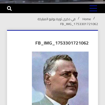
Home
في ذكرى ثورة يوليو المباركة
FB_IMG_1753301721062
FB_IMG_1753301721062