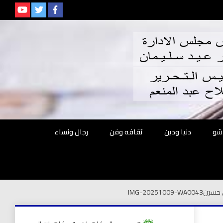
م
شو
دنيا ودين
ثقافه وفن
رجال ونساء
ى حسين
IMG-20251009-WA0043