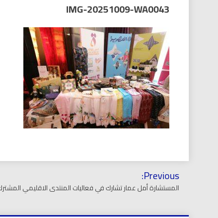
العر
IMG-20251009-WA0043
تصفّح
Previous:
المقالات
المستشارة أمل عمار تشارك في فعاليات المنتدى الاقليمي المشترك 