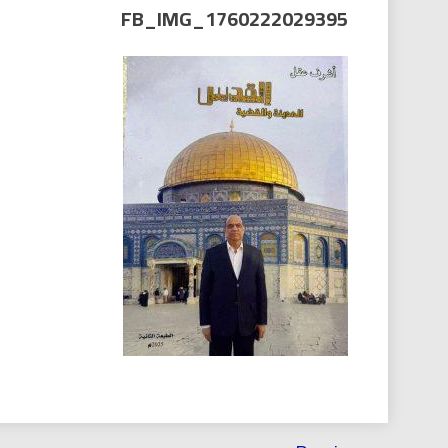
العر
FB_IMG_1760222029395
تصفّح