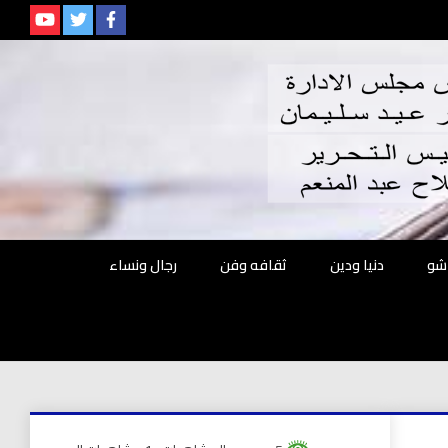
م
شو
دنيا ودين
ثقافه وفن
رجال ونساء