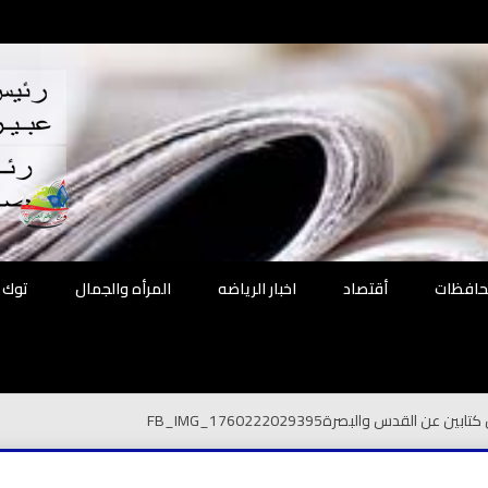
اقع
ة الحل
محافظات
أقتصاد
اخبار الرياضه
المرأه والجمال
توك 
 كتابين عن القدس والبصرة
FB_IMG_1760222029395