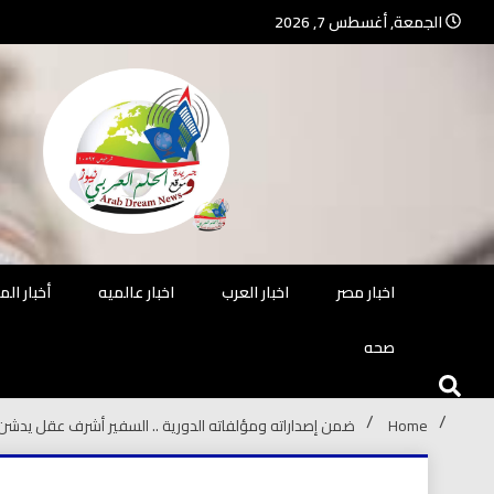
Ski
الجمعة, أغسطس 7, 2026
t
conten
جريدة مستقلة – صحافة تضيئ لك الو
جريد
اخبار مصر
اخبار العرب
اخبار عالميه
أخبار ال
صحه
Home
ضمن إصداراته ومؤلفاته الدورية .. السفير أشرف عقل يدشن