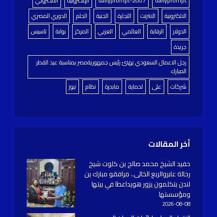
dailyprompt
dailyprompt-2007
الإلكترونية
الالكتروني
الالكترونية
الانترنت
التجارة
الجنية
الحلم
الدوري المصري
الدولار
الرقابة
العالمي
العربي
المركز
بوابة
تاسيس
جريدة
رجل الاعمال السعودي يهنئ رئيس جمهوريةمصر بمناسبة عيد الفطر
المبارك
شركات
على
لحماية
مابدرة
نظام
نيوز
أخر المقالات
حفيد الشيخ محمد صالح بن كلوت شيخ
رحالة عابروالربع الخالى.. مرافقو مبارك بن
لندن يتكلمون يزور هويداعطا في بيتها
ومؤسستها
2026-08-08