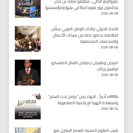
عابروالربع الخالى.. مرافقو مبارك بن لندن
يتكلمون يزور هويداعطا في بيتها ومؤسستها
2026-08-08
الاتحاد الدولي لرائدات الوطن العربي يدشّن
انطلاقته بحضور نخبة من سيدات الأعمال
والشخصيات المجتمعية
2026-08-06
اغنيتين وطنيتين جميلتين للفنان المايسترو
ابراهيم بركات
2026-08-06
يااااااااه أخيراً .. انتهاء زمن “برامج تحت السلم”
واستعادة الهيبة الإعلامية المغصوبة
2026-08-04
نقيب العلوم الصحية: العنصر البشري هو