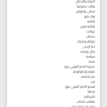
المرأه والجمال
بيانات حكومية
تسالى وفوازير
توك شو
ثقافه
ثقافه وفن
حوادث
خدمات
خواطر ونثريات
دنيا ودين
رجال ونساء
سياسه
صحه
عدسة الحلم العربي نيوز
علوم وتكنولوجيا
غير مصنف
فن
فيديو الحلم العربي نيوز
قضايا
كاريكاتير
مقالات الكتاب
مناسبات وتكريمات