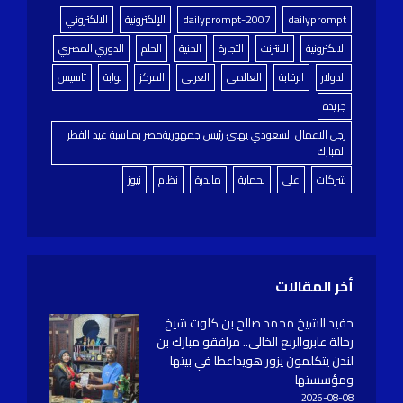
dailyprompt
dailyprompt-2007
الإلكترونية
الالكتروني
الالكترونية
الانترنت
التجارة
الجنية
الحلم
الدوري المصري
الدولار
الرقابة
العالمي
العربي
المركز
بوابة
تاسيس
جريدة
رجل الاعمال السعودي يهنئ رئيس جمهوريةمصر بمناسبة عيد الفطر
المبارك
شركات
على
لحماية
مابدرة
نظام
نيوز
أخر المقالات
حفيد الشيخ محمد صالح بن كلوت شيخ
رحالة عابروالربع الخالى.. مرافقو مبارك بن
لندن يتكلمون يزور هويداعطا في بيتها
ومؤسستها
2026-08-08