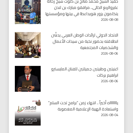
حفيد الشيخ محمد صالح بن كلوت شيخ رحالة
عابروالربع الخالى.. مرافقو مبارك بن لندن
يتكلمون يزور هويداعطا في بيتها ومؤسستها
2026-08-08
الاتحاد الدولي لرائدات الوطن العربي يدشّن
انطلاقته بحضور نخبة من سيدات الأعمال
والشخصيات المجتمعية
2026-08-06
اغنيتين وطنيتين جميلتين للفنان المايسترو
ابراهيم بركات
2026-08-06
يااااااااه أخيراً .. انتهاء زمن “برامج تحت السلم”
واستعادة الهيبة الإعلامية المغصوبة
2026-08-04