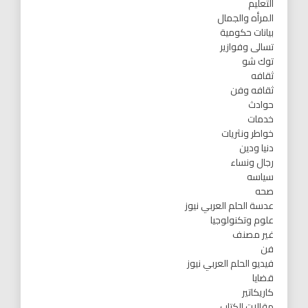
التعليم
المرأه والجمال
بيانات حكومية
تسالى وفوازير
توك شو
ثقافه
ثقافه وفن
حوادث
خدمات
خواطر ونثريات
دنيا ودين
رجال ونساء
سياسه
صحه
عدسة الحلم العربي نيوز
علوم وتكنولوجيا
غير مصنف
فن
فيديو الحلم العربي نيوز
قضايا
كاريكاتير
مقالات الكتاب