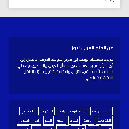
عن الحلم العربي نيوز
جريدة مستقلة تهدف إلى تعزيز القومية العربية، لا تميل إلى
أي تيار أو فريق بعينه. تُعنى بالشأن العربي والمصري، وتغطي
مجالات الأدب، الفن، التاريخ، والثقافة، لتكون منبرًا حرًا ينقل
الحقيقة كما هي.
dailyprompt
dailyprompt-2007
الإلكترونية
الالكتروني
الالكترونية
الانترنت
التجارة
الجنية
الحلم
الدوري المصري