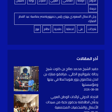
الدولار
الرقابة
العالمي
العربي
المركز
بوابة
تاسيس
جريدة
رجل الاعمال السعودي يهنئ رئيس جمهوريةمصر بمناسبة عيد الفطر
المبارك
شركات
على
لحماية
مابدرة
نظام
نيوز
أخر المقالات
حفيد الشيخ محمد صالح بن كلوت شيخ
رحالة عابروالربع الخالى.. مرافقو مبارك بن
لندن يتكلمون يزور هويداعطا في بيتها
ومؤسستها
2026-08-08
الاتحاد الدولي لرائدات الوطن العربي
يدشّن انطلاقته بحضور نخبة من سيدات
الأعمال والشخصيات المجتمعية