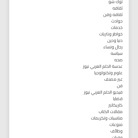
توك شو
ثقافه
ثقافه وفن
حوادث
خدمات
خواطر ونثريات
دنيا ودين
رجال ونساء
سياسه
صحه
عدسة الحلم العربي نيوز
علوم وتكنولوجيا
غير مصنف
فن
فيديو الحلم العربي نيوز
قضايا
كاريكاتير
مقالات الكتاب
مناسبات وتكريمات
منوعات
وظائف
وفيات