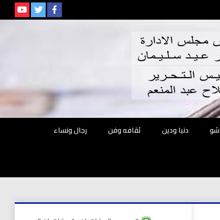
م
شو
دنيا ودين
ثقافه وفن
رجال ونساء