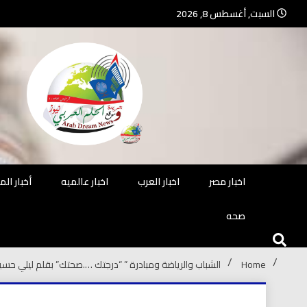
Ski
السبت, أغسطس 8, 2026
t
conten
جريدة مستقلة – صحافة تضيئ لك الو
جريد
اخبار مصر
اخبار العرب
اخبار عالميه
أخبار ال
صحه
Home
الشباب والرياضة ومبادرة ” “درجتك ….صحتك” بقلم ليلي حسي