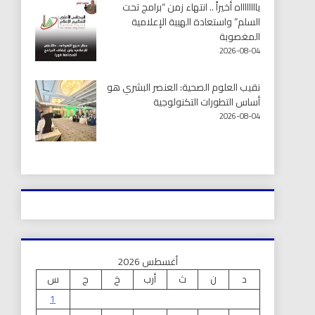
يااااااااه أخيراً .. انتهاء زمن “برامج تحت
السلم” واستعادة الهيبة الإعلامية
المغصوبة
2026-08-04
نقيب العلوم الصحية: العنصر البشري هو
أساس التطورات التكنولوجية
2026-08-04
أغسطس 2026
د
ن
ث
أرب
خ
ج
س
1