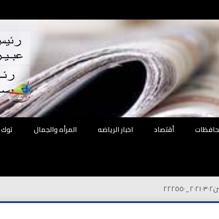
اقع
ة الحل
محافظات
أقتصاد
اخبار الرياضه
المرأه والجمال
توك 
ن
٢٠٢١٠٣٠٢_٢٢٢٥٥٠