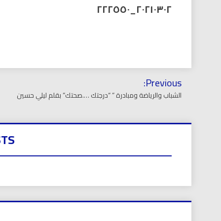
العر
٢٠٢١٠٣٠٢_٢٢٢٥٥٠
تصفّح
Previous:
المقالات
الشباب والرياضة ومبادرة ” “درجتك ….صحتك” بقلم ليلي حسين
STS