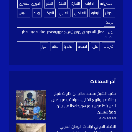
الالكترونية
الانترنت
التجارة
الجنية
الحلم
الدوري المصري
الدولار
الرقابة
العالمي
العربي
المركز
بوابة
تاسيس
جريدة
رجل الاعمال السعودي يهنئ رئيس جمهوريةمصر بمناسبة عيد الفطر
المبارك
شركات
على
لحماية
مابدرة
نظام
نيوز
أخر المقالات
حفيد الشيخ محمد صالح بن كلوت شيخ
رحالة عابروالربع الخالى.. مرافقو مبارك بن
لندن يتكلمون يزور هويداعطا في بيتها
ومؤسستها
2026-08-08
الاتحاد الدولي لرائدات الوطن العربي