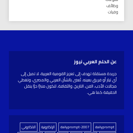
وظائف
وفيات
عن الحلم العربي نيوز
جريدة مستقلة تهدف إلى تعزيز القومية العربية، لا تميل إلى
أي تيار أو فريق بعينه. تُعنى بالشأن العربي والمصري، وتغطي
مجالات الأدب، الفن، التاريخ، والثقافة، لتكون منبرًا حرًا ينقل
الحقيقة كما هي.
dailyprompt
dailyprompt-2007
الإلكترونية
الالكتروني