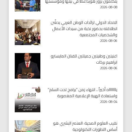
يتكلمون يزور هويداعطا في بيتها ومؤسستها
2026-08-08
الاتحاد الدولي لرائدات الوطن العربي يدشّن
انطلاقته بحضور نخبة من سيدات الأعمال
والشخصيات المجتمعية
2026-08-06
اغنيتين وطنيتين جميلتين للفنان المايسترو
ابراهيم بركات
2026-08-06
يااااااااه أخيراً .. انتهاء زمن “برامج تحت السلم”
واستعادة الهيبة الإعلامية المغصوبة
2026-08-04
نقيب العلوم الصحية: العنصر البشري هو
أساس التطورات التكنولوجية