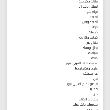
بيانات حكومية
تسالى وفوازير
توك شو
ثقافه
ثقافه وفن
حوادث
خدمات
خواطر ونثريات
دنيا ودين
رجال ونساء
سياسه
صحه
عدسة الحلم العربي نيوز
علوم وتكنولوجيا
غير مصنف
فن
فيديو الحلم العربي نيوز
قضايا
كاريكاتير
مقالات الكتاب
مناسبات وتكريمات
منوعات