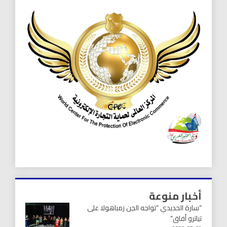
أخبار منوعة
“سارة الحديدي “تواجه الجن زمباهولا على
تياترو أفاق”