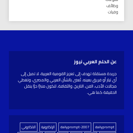
وظائف
وفيات
عن الحلم العربي نيوز
جريدة مستقلة تهدف إلى تعزيز القومية العربية، لا تميل إلى
أي تيار أو فريق بعينه. تُعنى بالشأن العربي والمصري، وتغطي
مجالات الأدب، الفن، التاريخ، والثقافة، لتكون منبرًا حرًا ينقل
الحقيقة كما هي.
dailyprompt
dailyprompt-2007
الإلكترونية
الالكتروني