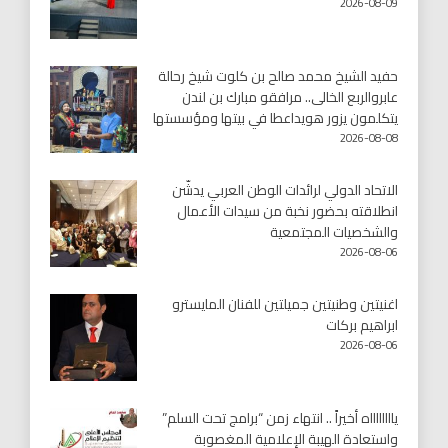
2026-08-09
حفيد الشيخ محمد صالح بن كلوت شيخ رحالة
عابروالربع الخالى.. مرافقو مبارك بن لندن
يتكلمون يزور هويداعطا في بيتها ومؤسستها
2026-08-08
الاتحاد الدولي لرائدات الوطن العربي يدشّن
انطلاقته بحضور نخبة من سيدات الأعمال
والشخصيات المجتمعية
2026-08-06
اغنيتين وطنيتين جميلتين للفنان المايسترو
ابراهيم بركات
2026-08-06
يااااااااه أخيراً .. انتهاء زمن “برامج تحت السلم”
واستعادة الهيبة الإعلامية المغصوبة