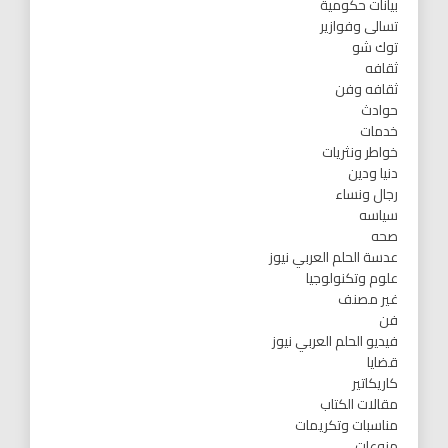
بيانات حكومية
تسالى وفوازير
توك شو
ثقافه
ثقافه وفن
حوادث
خدمات
خواطر ونثريات
دنيا ودين
رجال ونساء
سياسه
صحه
عدسة الحلم العربي نيوز
علوم وتكنولوجيا
غير مصنف
فن
فيديو الحلم العربي نيوز
قضايا
كاريكاتير
مقالات الكتاب
مناسبات وتكريمات
منوعات