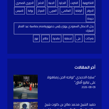
الالكترونية
الانترنت
التجارة
الجنية
الحلم
الدوري المصري
الدولار
الرقابة
العالمي
العربي
المركز
بوابة
تاسيس
جريدة
رجل الاعمال السعودي يهنئ رئيس جمهوريةمصر بمناسبة عيد الفطر
المبارك
شركات
على
لحماية
مابدرة
نظام
نيوز
أخر المقالات
“سارة الحديدي “تواجه الجن زمباهولا
على تياترو أفاق”
2026-08-09
حفيد الشيخ محمد صالح بن كلوت شيخ