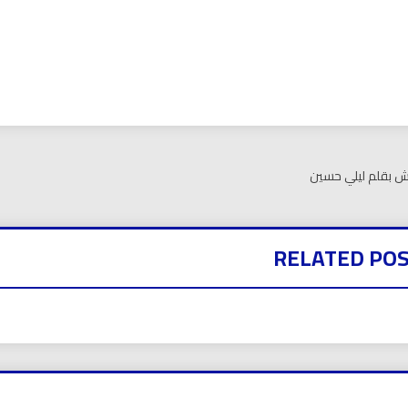
بي نيوز
اش بقلم ليلي حسين
RELATED PO