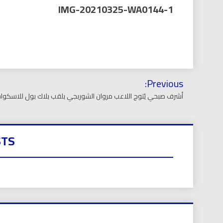
العر
IMG-20210325-WA0144-1
تصفّح
Previous:
المقالات
أشرف صبحي يُتوج اللاعب مروان الشوربجي بلقب بلاك بول للاسكو
STS