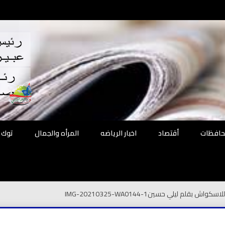
اقع
ة الحل
محافظات
أقتصاد
اخبار الرياضه
المرأه والجمال
توك 
 للاسكواش بقلم ليلي حسين
IMG-20210325-WA0144-1