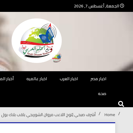
Ski
الجمعة, أغسطس 7, 2026
t
conten
جريدة مستقلة – صحافة تضيئ لك الو
جريد
اخبار مصر
اخبار العرب
اخبار عالميه
أخبار ال
صحه
Home
أشرف صبحي يُتوج اللاعب مروان الشوربجي بلقب بلاك بول