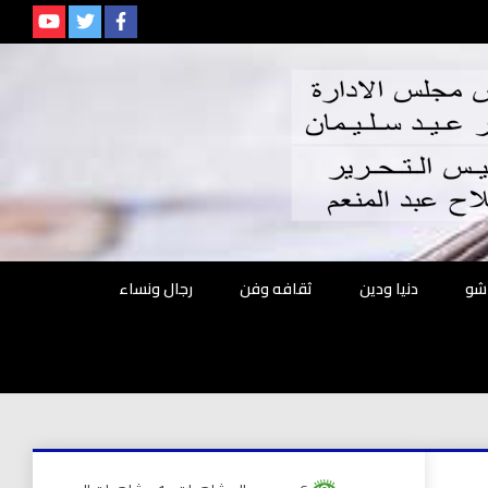
م
شو
دنيا ودين
ثقافه وفن
رجال ونساء