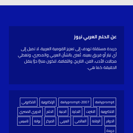
عن الحلم العربي نيوز
جريدة مستقلة تهدف إلى تعزيز القومية العربية، لا تميل إلى
أي تيار أو فريق بعينه. تُعنى بالشأن العربي والمصري، وتغطي
مجالات الأدب، الفن، التاريخ، والثقافة، لتكون منبرًا حرًا ينقل
الحقيقة كما هي.
dailyprompt
dailyprompt-2007
الإلكترونية
الالكتروني
الالكترونية
الانترنت
التجارة
الجنية
الحلم
الدوري المصري
الدولار
الرقابة
العالمي
العربي
المركز
بوابة
تاسيس
جريدة