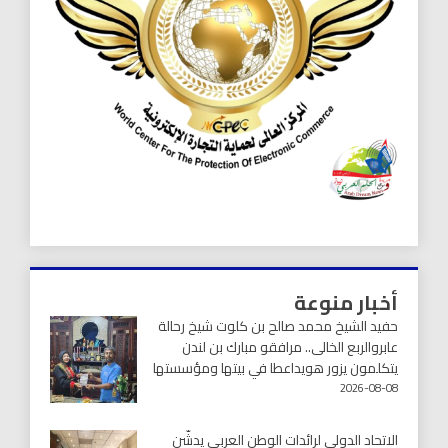
أخبار منوعة
حفيد الشيخ محمد صالح بن كلوت شيخ رحالة
عابروالربع الخالى.. مرافقو مبارك بن لندن
يتكلمون يزور هويداعطا في بيتها ومؤسستها
2026-08-08
الاتحاد الدولي لرائدات الوطن العربي يدشّن