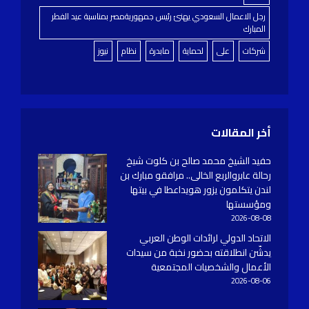
رجل الاعمال السعودي يهنئ رئيس جمهوريةمصر بمناسبة عيد الفطر
المبارك
شركات
على
لحماية
مابدرة
نظام
نيوز
أخر المقالات
حفيد الشيخ محمد صالح بن كلوت شيخ
رحالة عابروالربع الخالى.. مرافقو مبارك بن
لندن يتكلمون يزور هويداعطا في بيتها
ومؤسستها
2026-08-08
الاتحاد الدولي لرائدات الوطن العربي
يدشّن انطلاقته بحضور نخبة من سيدات
الأعمال والشخصيات المجتمعية
2026-08-06