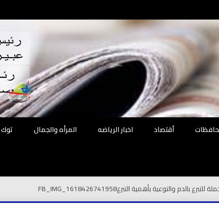
اقع
ة الحل
محافظات
أقتصاد
اخبار الرياضه
المرأه والجمال
توك 
 للتبرع بالدم والتوعية بأهمية التبرع
FB_IMG_1618426741958