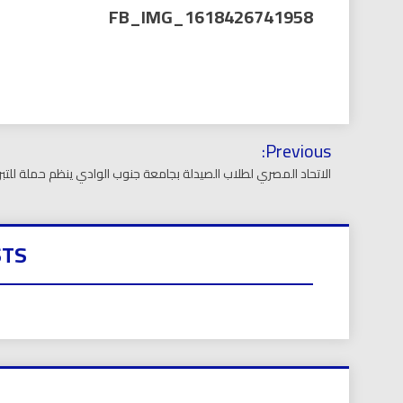
العر
FB_IMG_1618426741958
تصفّح
Previous:
المقالات
الاتحاد المصري لطلاب الصيدلة بجامعة جنوب الوادي ينظم حملة للتبرع 
STS