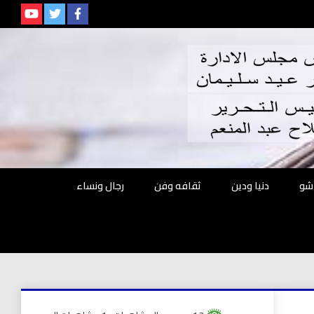
م
شو
دنيا ودين
ثقافه وفن
رجال ونساء