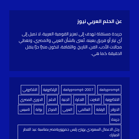
عن الحلم العربي نيوز
جريدة مستقلة تهدف إلى تعزيز القومية العربية، لا تميل إلى
أي تيار أو فريق بعينه. تُعنى بالشأن العربي والمصري، وتغطي
مجالات الأدب، الفن، التاريخ، والثقافة، لتكون منبرًا حرًا ينقل
الحقيقة كما هي.
dailyprompt
dailyprompt-2007
الإلكترونية
الالكتروني
الالكترونية
الانترنت
التجارة
الجنية
الحلم
الدوري المصري
الدولار
الرقابة
العالمي
العربي
المركز
بوابة
تاسيس
جريدة
رجل الاعمال السعودي يهنئ رئيس جمهوريةمصر بمناسبة عيد الفطر
المبارك