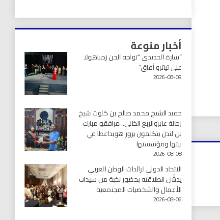
أخبار منوعة
“سارة الحديدي “تواجه الجن زمباهولا
على تياترو أفاق”
2026-08-09
حفيد الشيخ محمد صالح بن كلوت شيخ
رحالة عابروالربع الخالى.. مرافقو مبارك
بن لندن يتكلمون يزور هويداعطا في
بيتها ومؤسستها
2026-08-08
الاتحاد الدولي لرائدات الوطن العربي
يدشّن انطلاقته بحضور نخبة من سيدات
الأعمال والشخصيات المجتمعية
2026-08-06