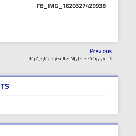
العر
FB_IMG_1620327429938
تصفّح
Previous:
المقالات
الداودي يتفقد مراحل إنشاء المكتبة الإقليمية بقنا
STS