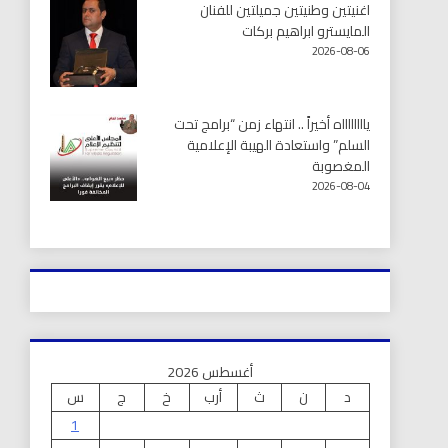
اغنيتين وطنيتين جميلتين للفنان
المايسترو ابراهيم بركات
2026-08-06
يااااااااه أخيراً .. انتهاء زمن “برامج تحت
السلم” واستعادة الهيبة الإعلامية
المغصوبة
2026-08-04
أغسطس 2026
د
ن
ث
أرب
خ
ج
س
1