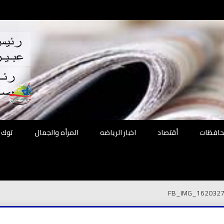
اقع
ة الحل
محافظات
أقتصاد
اخبار الرياضه
المرأه والجمال
توك 
FB_IMG_162032