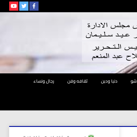
م
شو
دنيا ودين
ثقافه وفن
رجال ونساء