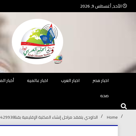
Ski
الأحد, أغسطس 9, 2026
t
conten
جريدة مستقلة – صحافة تضيئ لك الو
جريد
اخبار مصر
اخبار العرب
اخبار عالميه
أخبار ال
صحه
Home
الداودي يتفقد مراحل إنشاء المكتبة الإقليمية بقنا
7429938