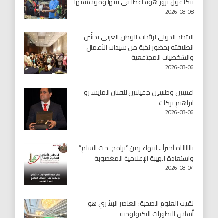
يتكلمون يزور هويداعطا في بيتها ومؤسستها
2026-08-08
الاتحاد الدولي لرائدات الوطن العربي يدشّن
انطلاقته بحضور نخبة من سيدات الأعمال
والشخصيات المجتمعية
2026-08-06
اغنيتين وطنيتين جميلتين للفنان المايسترو
ابراهيم بركات
2026-08-06
يااااااااه أخيراً .. انتهاء زمن “برامج تحت السلم”
واستعادة الهيبة الإعلامية المغصوبة
2026-08-04
نقيب العلوم الصحية: العنصر البشري هو
أساس التطورات التكنولوجية