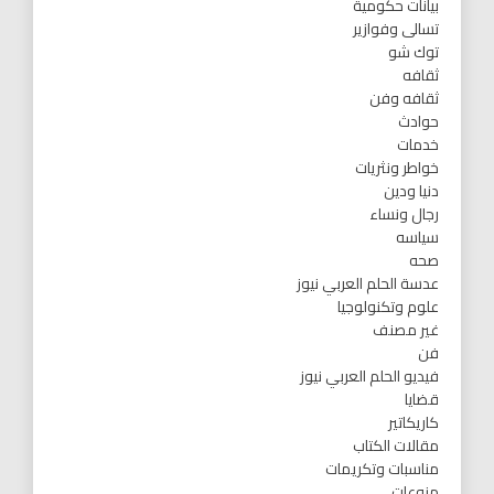
بيانات حكومية
تسالى وفوازير
توك شو
ثقافه
ثقافه وفن
حوادث
خدمات
خواطر ونثريات
دنيا ودين
رجال ونساء
سياسه
صحه
عدسة الحلم العربي نيوز
علوم وتكنولوجيا
غير مصنف
فن
فيديو الحلم العربي نيوز
قضايا
كاريكاتير
مقالات الكتاب
مناسبات وتكريمات
منوعات