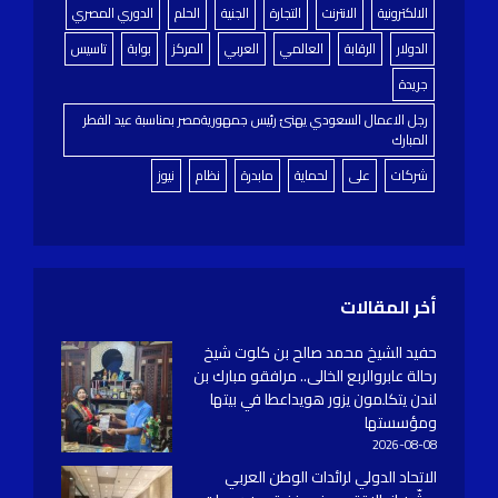
الالكترونية
الانترنت
التجارة
الجنية
الحلم
الدوري المصري
الدولار
الرقابة
العالمي
العربي
المركز
بوابة
تاسيس
جريدة
رجل الاعمال السعودي يهنئ رئيس جمهوريةمصر بمناسبة عيد الفطر
المبارك
شركات
على
لحماية
مابدرة
نظام
نيوز
أخر المقالات
حفيد الشيخ محمد صالح بن كلوت شيخ
رحالة عابروالربع الخالى.. مرافقو مبارك بن
لندن يتكلمون يزور هويداعطا في بيتها
ومؤسستها
2026-08-08
الاتحاد الدولي لرائدات الوطن العربي