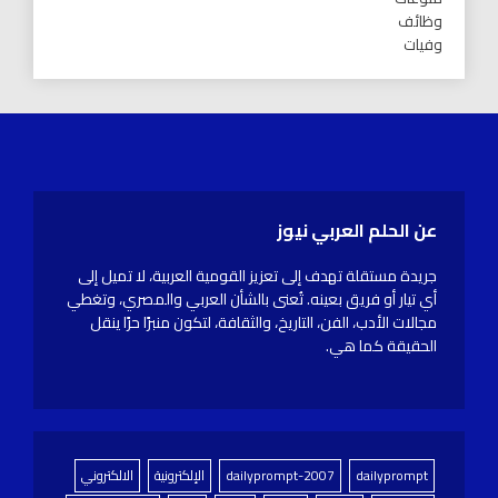
وظائف
وفيات
عن الحلم العربي نيوز
جريدة مستقلة تهدف إلى تعزيز القومية العربية، لا تميل إلى
أي تيار أو فريق بعينه. تُعنى بالشأن العربي والمصري، وتغطي
مجالات الأدب، الفن، التاريخ، والثقافة، لتكون منبرًا حرًا ينقل
الحقيقة كما هي.
dailyprompt
dailyprompt-2007
الإلكترونية
الالكتروني