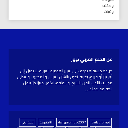
وظائف
وفيات
عن الحلم العربي نيوز
جريدة مستقلة تهدف إلى تعزيز القومية العربية، لا تميل إلى
أي تيار أو فريق بعينه. تُعنى بالشأن العربي والمصري، وتغطي
مجالات الأدب، الفن، التاريخ، والثقافة، لتكون منبرًا حرًا ينقل
الحقيقة كما هي.
dailyprompt
dailyprompt-2007
الإلكترونية
الالكتروني