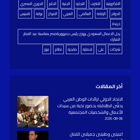
الالكترونية
الانترنت
التجارة
الجنية
الحلم
الدوري المصري
الدولار
الرقابة
العالمي
العربي
المركز
بوابة
تاسيس
جريدة
رجل الاعمال السعودي يهنئ رئيس جمهوريةمصر بمناسبة عيد الفطر
المبارك
شركات
على
لحماية
مابدرة
نظام
نيوز
أخر المقالات
الاتحاد الدولي لرائدات الوطن العربي
يدشّن انطلاقته بحضور نخبة من سيدات
الأعمال والشخصيات المجتمعية
2026-08-06
اغنيتين وطنيتين جميلتين للفنان