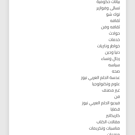
بيانات حكومية
تسالى وفوازير
توك شو
ثقافه
ثقافه وفن
حوادث
خدمات
خواطر ونثريات
دنيا ودين
رجال ونساء
سياسه
صحه
عدسة الحلم العربي نيوز
علوم وتكنولوجيا
غير مصنف
فن
فيديو الحلم العربي نيوز
قضايا
كاريكاتير
مقالات الكتاب
مناسبات وتكريمات
منوعات