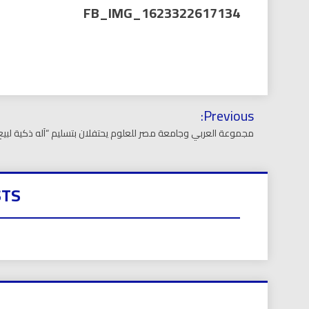
العر
FB_IMG_1623322617134
تصفّح
Previous:
المقالات
مجموعة العربي وجامعة مصر للعلوم يحتفلان بتسليم “آله ذكية لبي
STS