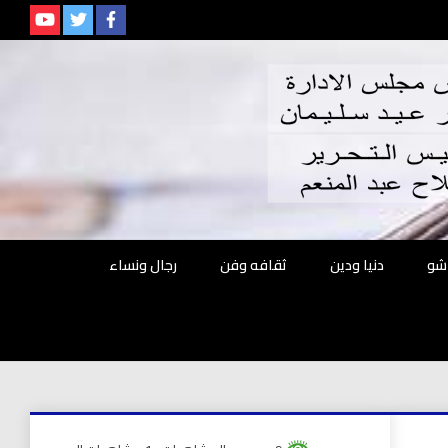
م
شو
دنيا ودين
ثقافه وفن
رجال ونساء