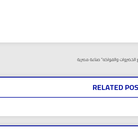
بي نيوز
ع الخضروات والفواكه” صناعة مصرية
RELATED PO