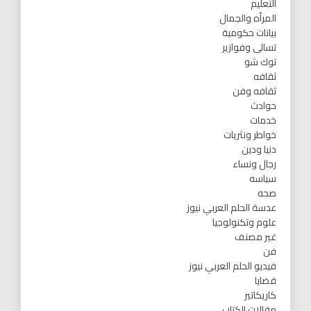
التعليم
المرأه والجمال
بيانات حكومية
تسالى وفوازير
توك شو
ثقافه
ثقافه وفن
حوادث
خدمات
خواطر ونثريات
دنيا ودين
رجال ونساء
سياسه
صحه
عدسة الحلم العربي نيوز
علوم وتكنولوجيا
غير مصنف
فن
فيديو الحلم العربي نيوز
قضايا
كاريكاتير
مقالات الكتاب