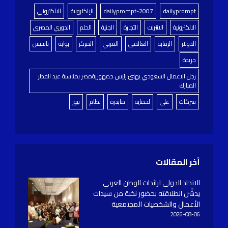
dailyprompt
dailyprompt-2007
الإلكترونية
الالكتروني
الالكترونية
الانترنت
التجارة
الجنية
الحلم
الدوري المصري
الدولار
الرقابة
العالمي
العربي
المركز
بوابة
تاسيس
جريدة
رجل الاعمال السعودي يهنئ رئيس جمهوريةمصر بمناسبة عيد الفطر
المبارك
شركات
على
لحماية
مابدرة
نظام
نيوز
أخر المقالات
الاتحاد الدولي لرائدات الوطن العربي
يدشّن انطلاقته بحضور نخبة من سيدات
الأعمال والشخصيات المجتمعية
2026-08-06