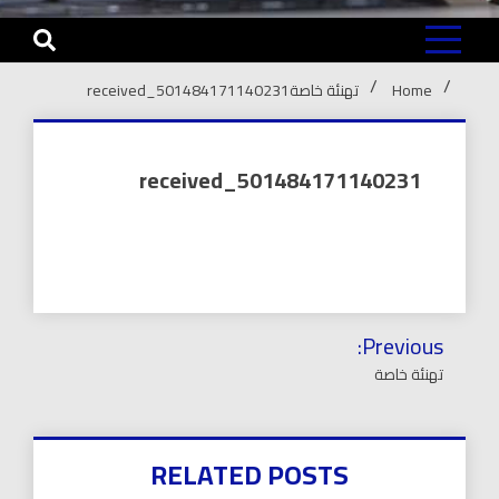
Home
تهنئة خاصة
received_501484171140231
received_501484171140231
تصفّح
Previous:
المقالات
تهنئة خاصة
RELATED POSTS