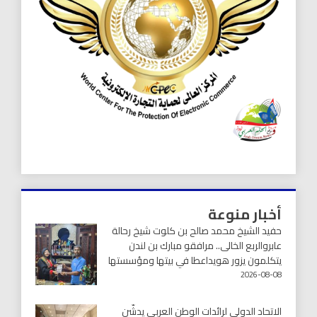
أخبار منوعة
حفيد الشيخ محمد صالح بن كلوت شيخ رحالة
عابروالربع الخالى.. مرافقو مبارك بن لندن
يتكلمون يزور هويداعطا في بيتها ومؤسستها
2026-08-08
الاتحاد الدولي لرائدات الوطن العربي يدشّن