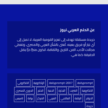
عن الحلم العربي نيوز
جريدة مستقلة تهدف إلى تعزيز القومية العربية، لا تميل إلى
أي تيار أو فريق بعينه. تُعنى بالشأن العربي والمصري، وتغطي
مجالات الأدب، الفن، التاريخ، والثقافة، لتكون منبرًا حرًا ينقل
الحقيقة كما هي.
dailyprompt
dailyprompt-2007
الإلكترونية
الالكتروني
الالكترونية
الانترنت
التجارة
الجنية
الحلم
الدوري المصري
الدولار
الرقابة
العالمي
العربي
المركز
بوابة
تاسيس
جريدة