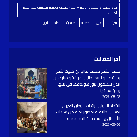
رجل الاعمال السعودي يهنئ رئيس جمهوريةمصر بمناسبة عيد الفطر
المبارك
شركات
على
لحماية
مابدرة
نظام
نيوز
أخر المقالات
حفيد الشيخ محمد صالح بن كلوت شيخ
رحالة عابروالربع الخالى.. مرافقو مبارك بن
لندن يتكلمون يزور هويداعطا في بيتها
ومؤسستها
2026-08-08
الاتحاد الدولي لرائدات الوطن العربي
يدشّن انطلاقته بحضور نخبة من سيدات
الأعمال والشخصيات المجتمعية
2026-08-06