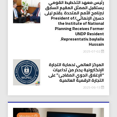
رئيس معهد التخطيط القومي
يستقبل الممثل المقيم السابق
لبرنامج الأمم المتحدة .بقلم ليلى
حسين الإنمائي/President of
the Institute of National
Planning Receives Former
UNDP Resident
.Representativ.baylaila
Hussain
2025-07-02
المركز العالمي لحماية التجارة
الإلكترونية يحذر من تداعيات
“الإغلاق الجوي المفاجئ” على
التجارة الرقمية العالمية
2025-06-13
0 Minutes