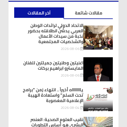
مقالات شائعة
آخر المقالات
الاتحاد الدولي لرائدات الوطن
العربي يدشّن انطلاقته بحضور
نخبة من سيدات الأعمال
والشخصيات المجتمعية
2026-08-06
اغنيتين وطنيتين جميلتين للفنان
المايسترو ابراهيم بركات
2026-08-06
يااااااااه أخيراً .. انتهاء زمن “برامج
تحت السلم” واستعادة الهيبة
الإعلامية المغصوبة
2026-08-04
نقيب العلوم الصحية: العنصر
البشري هو أساس التطورات