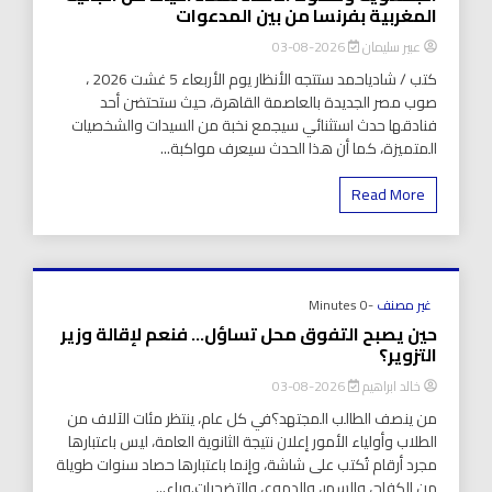
المغربية بفرنسا من بين المدعوات
عبير سليمان
2026-08-03
كتب / شادياحمد ستتجه الأنظار يوم الأربعاء 5 غشت 2026 ،
صوب مصر الجديدة بالعاصمة القاهرة، حيث ستحتضن أحد
فنادقها حدث استثنائي سيجمع نخبة من السيدات والشخصيات
المتميزة، كما أن هذا الحدث سيعرف مواكبة...
Read More
غير مصنف
-0 Minutes
حين يصبح التفوق محل تساؤل… فنعم لإقالة وزير
التزوير؟
خالد ابراهيم
2026-08-03
من ينصف الطالب المجتهد؟في كل عام، ينتظر مئات الآلاف من
الطلاب وأولياء الأمور إعلان نتيجة الثانوية العامة، ليس باعتبارها
مجرد أرقام تُكتب على شاشة، وإنما باعتبارها حصاد سنوات طويلة
من الكفاح، والسهر، والدموع، والتضحيات.وراء...