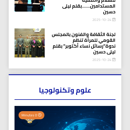
المستدامين…….بقلم ليلى
حسين
2025-10-24
لجنة الثقافة والفنون بالمجلس
القومي للمرأة تنظم
ندوة”رسائل نساء أكتوبر” بقلم
ليلى حسين
2025-10-24
علوم وتكنولوجيا
0 Minutes