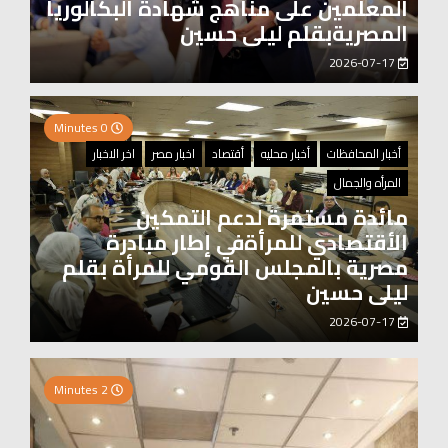
المعلمين على مناهج شهادة البكالوريا
المصريةبقلم ليلى حسين
2026-07-17
0 Minutes
أخبار المحافظات
أخبار محليه
أقتصاد
اخبار مصر
اخر الاخبار
المرأه والجمال
مائدة مستمرة لدعم التمكين
الأقتصادي للمرأةفي إطار مبادرة
مصرية بالمجلس القومي للمرأة بقلم
ليلى حسين
2026-07-17
0 Minutes