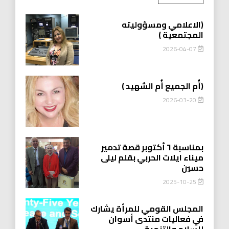
(الاعلامي ومسؤوليته
المجتمعية )
2026-04-07
(أُم الجميع أُم الشهيد )
2026-03-20
بمناسبة ٦ أكتوبر قصة تدمير
ميناء ايلات الحربي بقلم ليلى
حسين
2025-10-25
المجلس القومي للمرأة يشارك
في فعاليات منتدى أسوان
للسلام والتنمية