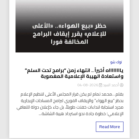
توك شو
يااااااااه أخيراً .. انتهاء زمن “برامج تحت السلم”
واستعادة الهيبة الإعلامية المغصوبة
أحمد السيد
2026-08-04
بقلم…محمد تمام لم يكن قرار المجلس الأعلى لتنظيم الإعلام
بحظر “بيع الهواء” والإيقاف الفوري لبرامج المساحات الإيجارية
مجرد استجابة لنداءات خفتت طويلاً، بل جاء كإعلان دولة للتعافي
الإعلامي؛ خطوة جادة نحو استرداد هيبة الشاشة...
Read More