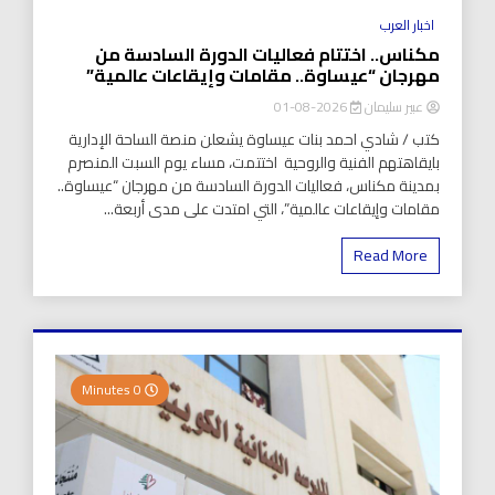
اخبار العرب
مكناس.. اختتام فعاليات الدورة السادسة من
مهرجان “عيساوة.. مقامات وإيقاعات عالمية”
عبير سليمان
2026-08-01
كتب / شادي احمد بنات عيساوة يشعلن منصة الساحة الإدارية
بايقاهتهم الفنية والروحية اختتمت، مساء يوم السبت المنصرم
بمدينة مكناس، فعاليات الدورة السادسة من مهرجان “عيساوة..
مقامات وإيقاعات عالمية”، التي امتدت على مدى أربعة...
Read More
0 Minutes