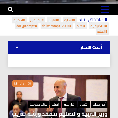
# هاشتاق_ترند
#التجارة
#المركز
#العالمي
#لحماية
#الالكترونية
#نظام
#dailyprompt-2007
#dailyprompt
#الجنية
أحدث الأخبار:
1 Minute
أخبار محليه
أقتصاد
اخبار مصر
التعليم
بيانات حكومية
وزير التربية والتعليم يتفقد ورشة تدريب