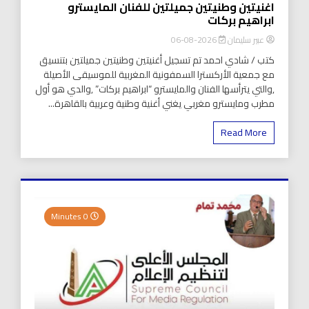
اغنيتين وطنيتين جميلتين للفنان المايسترو
ابراهيم بركات
عبير سليمان
2026-08-06
كتب / شادي احمد تم تسجيل أغنيتين وطنيتين جميلتين بتنسيق
مع جمعية الأركسترا السمفونية المغربية للموسيقى الأصيلة
,والتي يترأسها الفنان والمايسترو “ابراهيم بركات” ,والدي هو أول
مطرب ومايسترو مغربي يغني أغنية وطنية وعربية بالقاهرة...
Read More
0 Minutes