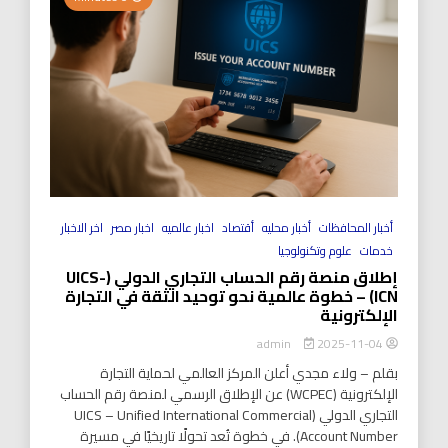
أخبار المحافظات
أخبار محليه
أقتصاد
اخبار عالميه
اخبار مصر
اخر الاخبار
خدمات
علوم وتكنولوجيا
إطلاق منصة رقم الحساب التجاري الدولي (UICS-
ICN) – خطوة عالمية نحو توحيد الثقة في التجارة
الإلكترونية
2025-11-04
admin
بقلم – ولاء مجدي أعلن المركز العالمي لحماية التجارة
الإلكترونية (WCPEC) عن الإطلاق الرسمي لمنصة رقم الحساب
التجاري الدولي (UICS – Unified International Commercial
Account Number). في خطوة تُعد تحولًا تاريخيًا في مسيرة