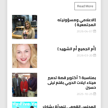
Read More
(الاعلامي ومسؤوليته
المجتمعية )
2026-04-07
(أُم الجميع أُم الشهيد )
2026-03-20
بمناسبة ٦ أكتوبر قصة تدمير
ميناء ايلات الحربي بقلم ليلى
حسين
2025-10-25
المجلس القومي للمرأة يشارك