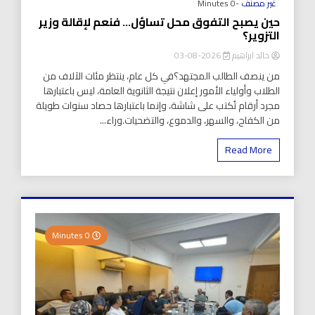
غير مصنف
-0 Minutes
حين يصبح التفوق محل تساؤل… فنعم لإقالة وزير
التزوير؟
خالد ابراهيم
2026-08-03
من ينصف الطالب المجتهد؟في كل عام، ينتظر مئات الآلاف من
الطلاب وأولياء الأمور إعلان نتيجة الثانوية العامة، ليس باعتبارها
مجرد أرقام تُكتب على شاشة، وإنما باعتبارها حصاد سنوات طويلة
من الكفاح، والسهر، والدموع، والتضحيات.وراء...
Read More
0 Minutes