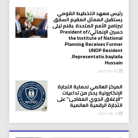
رئيس معهد التخطيط القومي
يستقبل الممثل المقيم السابق
لبرنامج الأمم المتحدة .بقلم ليلى
حسين الإنمائي/President of
the Institute of National
Planning Receives Former
UNDP Resident
.Representativ.baylaila
Hussain
2025-07-02
المركز العالمي لحماية التجارة
الإلكترونية يحذر من تداعيات
“الإغلاق الجوي المفاجئ” على
التجارة الرقمية العالمية
2025-06-13