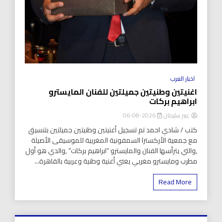
اخبار العرب
اغنيتين وطنيتين جميلتين للفنان المايسترو
ابراهيم بركات
عبير سليمان
2026-08-06
كتب / شادي احمد تم تسجيل أغنيتين وطنيتين جميلتين بتنسيق
مع جمعية الأركسترا السمفونية المغربية للموسيقى الأصيلة
,والتي يترأسها الفنان والمايسترو “ابراهيم بركات” ,والدي هو أول
مطرب ومايسترو مغربي يغني أغنية وطنية وعربية بالقاهرة...
Read More