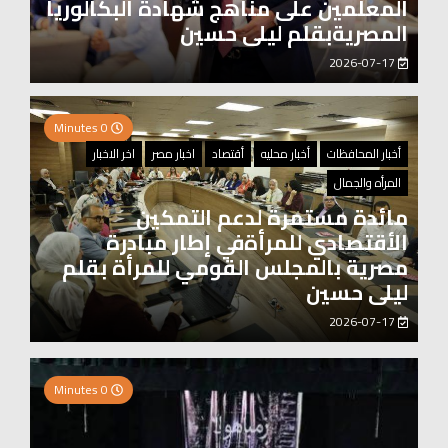
المعلمين على مناهج شهادة البكالوريا
المصريةبقلم ليلى حسين
2026-07-17
0 Minutes
أخبار المحافظات
أخبار محليه
أقتصاد
اخبار مصر
اخر الاخبار
المرأه والجمال
مائدة مستمرة لدعم التمكين
الأقتصادي للمرأةفي إطار مبادرة
مصرية بالمجلس القومي للمرأة بقلم
ليلى حسين
2026-07-17
0 Minutes