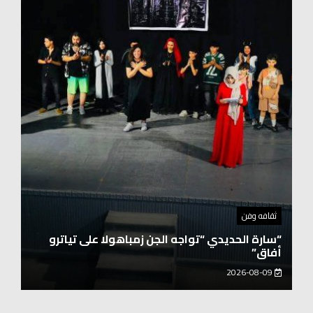
توك شو
حفيد الشيخ محمد صالح بن كلوت شيخ رحالة
عابروالربع الخالى.. مرافقو مبارك بن لندن يتكلمون
يزور هويداعطا في بيتها ومؤسستها
2026-08-08