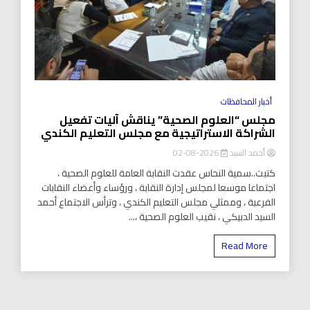
أخبار المحافظات
مجلس “العلوم الصحية” يناقش آليات تفعيل
الشراكة الاستراتيجية مع مجلس التعليم الكندي
أحمد السيد
2026-08-02
كتبت..سمية النحاس عقدت النقابة العامة للعلوم الصحية ،
اجتماعا موسعا لمجلس إدارة النقابة ، ورؤساء وأعضاء النقابات
الفرعية ، وممثلي مجلس التعليم الكندي ، وترأس الاجتماع أحمد
السيد الدبيكي ، نقيب العلوم الصحية ،...
Read More