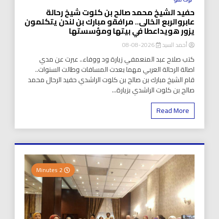
حفيد الشيخ محمد صالح بن كلوت شيخ رحالة
عابروالربع الخالى.. مرافقو مبارك بن لندن يتكلمون
يزور هويداعطا في بيتها ومؤسستها
أحمد السيد
2026-08-08
كتب صلاح عبد المنعمفي زيارة ود ووفاء.. عبرت عن مدي
اصالة الرحالة العربي مهما بعدت المسافات وطالت السنوات..
قام الشيخ مبارك بن صالح بن كلوت الراشدي حفيد الرحال محمد
صالح بن كلوت الراشدي بزيارة...
Read More
2 Minutes