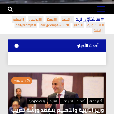
# هاشتاق_ترند
#التجارة
#المركز
#العالمي
#لحماية
#الالكترونية
#نظام
#dailyprompt-2007
#dailyprompt
#الجنية
أحدث الأخبار:
1 Minute
أخبار محليه
أقتصاد
اخبار مصر
التعليم
بيانات حكومية
وزير التربية والتعليم يتفقد ورشة تدريب