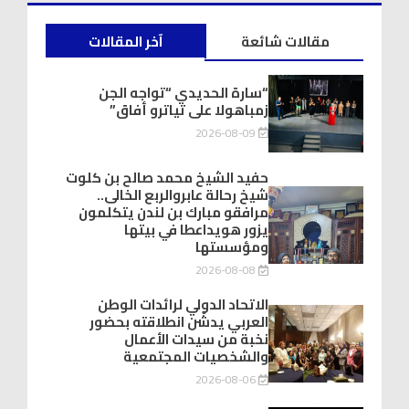
مقالات شائعة
آخر المقالات
“سارة الحديدي “تواجه الجن
زمباهولا على تياترو أفاق”
2026-08-09
حفيد الشيخ محمد صالح بن كلوت
شيخ رحالة عابروالربع الخالى..
مرافقو مبارك بن لندن يتكلمون
يزور هويداعطا في بيتها
ومؤسستها
2026-08-08
الاتحاد الدولي لرائدات الوطن
العربي يدشّن انطلاقته بحضور
نخبة من سيدات الأعمال
والشخصيات المجتمعية
2026-08-06