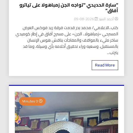
“سارة الحديدي “تواجه الجن زمباهولا على تياترو
أفاق”
أحمد السيد
2026-08-09
كتب..الاعلامي/ محمد بدر قدمت فرقة ريد فوكس العرض
المسرحي «زمباهولا.. الجن» على مسرح آفاق في إطار كوميدي
ساخر مليء بالمواقف والمفاجآت يناقش هوس الإنسان
بالمستقبل، وسعيه وراء تحقيق أحلامه بأي وسيلة، وما قد
يترتب...
Read More
0 Minutes