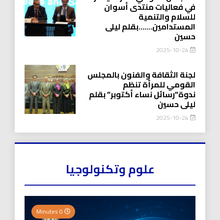
في فعاليات منتدى أسوان
للسلام والتنمية
المستدامين…….بقلم ليلى
حسين
2025-10-24
لجنة الثقافة والفنون بالمجلس
القومي للمرأة تنظم
ندوة”رسائل نساء أكتوبر” بقلم
ليلى حسين
2025-10-24
علوم وتكنولوجيا
0 Minutes