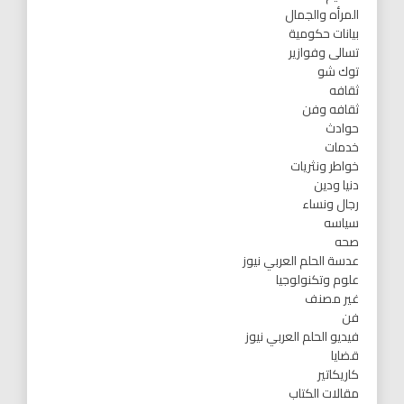
المرأه والجمال
بيانات حكومية
تسالى وفوازير
توك شو
ثقافه
ثقافه وفن
حوادث
خدمات
خواطر ونثريات
دنيا ودين
رجال ونساء
سياسه
صحه
عدسة الحلم العربي نيوز
علوم وتكنولوجيا
غير مصنف
فن
فيديو الحلم العربي نيوز
قضايا
كاريكاتير
مقالات الكتاب