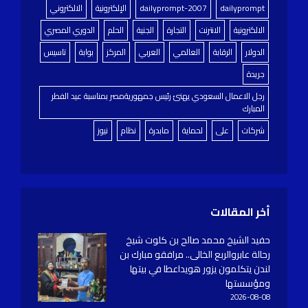
dailyprompt
dailyprompt-2007
الإلكترونية
الالكتروني
الالكترونية
الانترنت
التجارة
الجنية
الحلم
الدوري المصري
الدولار
الرقابة
العالمي
العربي
المركز
بوابة
تاسيس
جريدة
رجل الاعمال السعودي يهنئ رئيس جمهوريةمصر بمناسبة عيد الفطر
المبارك
شركات
على
لحماية
مابدرة
نظام
نيوز
أخر المقالات
حفيد الشيخ محمد صالح بن كلوت شيخ
رحالة عابروالربع الخالى.. مرافقو مبارك بن
لندن يتكلمون يزور هويداعطا في بيتها
ومؤسستها
2026-08-08