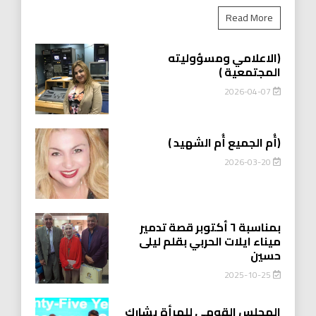
Read More
(الاعلامي ومسؤوليته
المجتمعية )
2026-04-07
(أُم الجميع أُم الشهيد )
2026-03-20
بمناسبة ٦ أكتوبر قصة تدمير
ميناء ايلات الحربي بقلم ليلى
حسين
2025-10-25
المجلس القومي للمرأة يشارك