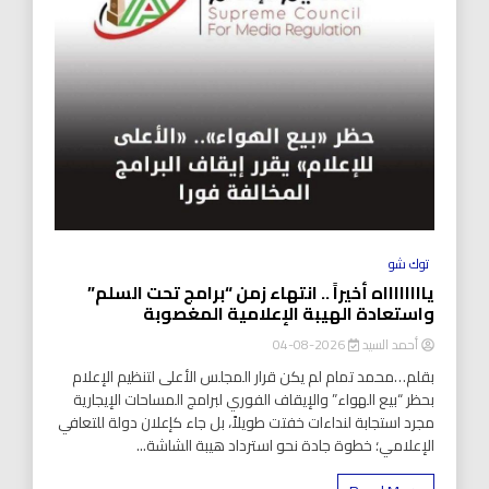
توك شو
يااااااااه أخيراً .. انتهاء زمن “برامج تحت السلم”
واستعادة الهيبة الإعلامية المغصوبة
أحمد السيد
2026-08-04
بقلم…محمد تمام لم يكن قرار المجلس الأعلى لتنظيم الإعلام
بحظر “بيع الهواء” والإيقاف الفوري لبرامج المساحات الإيجارية
مجرد استجابة لنداءات خفتت طويلاً، بل جاء كإعلان دولة للتعافي
الإعلامي؛ خطوة جادة نحو استرداد هيبة الشاشة...