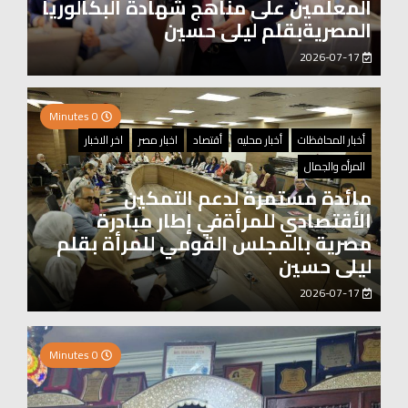
المعلمين على مناهج شهادة البكالوريا
المصريةبقلم ليلى حسين
2026-07-17
0 Minutes
أخبار المحافظات
أخبار محليه
أقتصاد
اخبار مصر
اخر الاخبار
المرأه والجمال
مائدة مستمرة لدعم التمكين
الأقتصادي للمرأةفي إطار مبادرة
مصرية بالمجلس القومي للمرأة بقلم
ليلى حسين
2026-07-17
2 Minutes