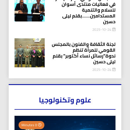
في فعاليات منتدى أسوان
للسلام والتنمية
المستدامين…….بقلم ليلى
حسين
2025-10-24
لجنة الثقافة والفنون بالمجلس
القومي للمرأة تنظم
ندوة”رسائل نساء أكتوبر” بقلم
ليلى حسين
2025-10-24
علوم وتكنولوجيا
0 Minutes