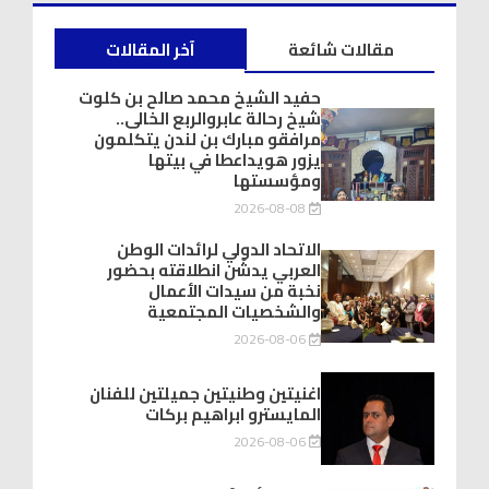
مقالات شائعة
آخر المقالات
حفيد الشيخ محمد صالح بن كلوت
شيخ رحالة عابروالربع الخالى..
مرافقو مبارك بن لندن يتكلمون
يزور هويداعطا في بيتها
ومؤسستها
2026-08-08
الاتحاد الدولي لرائدات الوطن
العربي يدشّن انطلاقته بحضور
نخبة من سيدات الأعمال
والشخصيات المجتمعية
2026-08-06
اغنيتين وطنيتين جميلتين للفنان
المايسترو ابراهيم بركات
2026-08-06