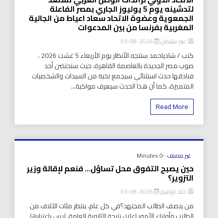
لتدشينه يوم 5 يوليوز الجاري بمصر الفاعلة
الجمعوية وعضوة الاتحاد سعاد اعياط من الجالية
المغربية بفرنسا من بين المدعوات
عبير سليمان
2026-08-03
كتب / شادياحمد ستتجه الأنظار يوم الأربعاء 5 غشت 2026 ،
صوب مصر الجديدة بالعاصمة القاهرة، حيث ستحتضن أحد
فنادقها حدث استثنائي سيجمع نخبة من السيدات والشخصيات
المتميزة، كما أن هذا الحدث سيعرف مواكبة...
Read More
غير مصنف
-0 Minutes
حين يصبح التفوق محل تساؤل… فنعم لإقالة وزير
التزوير؟
خالد ابراهيم
2026-08-03
من ينصف الطالب المجتهد؟في كل عام، ينتظر مئات الآلاف من
الطلاب وأولياء الأمور إعلان نتيجة الثانوية العامة، ليس باعتبارها