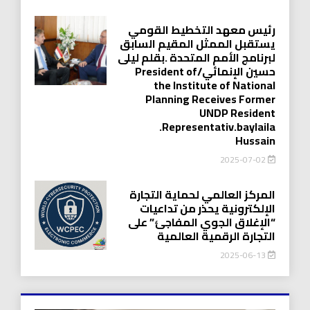
رئيس معهد التخطيط القومي
يستقبل الممثل المقيم السابق
لبرنامج الأمم المتحدة .بقلم ليلى
حسين الإنمائي/President of
the Institute of National
Planning Receives Former
UNDP Resident
.Representativ.baylaila
Hussain
2025-07-02
المركز العالمي لحماية التجارة
الإلكترونية يحذر من تداعيات
“الإغلاق الجوي المفاجئ” على
التجارة الرقمية العالمية
2025-06-13