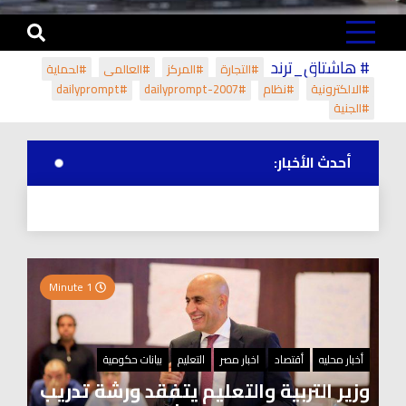
# هاشتاق_ترند
#التجارة
#المركز
#العالمي
#لحماية
#الالكترونية
#نظام
#dailyprompt-2007
#dailyprompt
#الجنية
أحدث الأخبار:
1 Minute
أخبار محليه
أقتصاد
اخبار مصر
التعليم
بيانات حكومية
وزير التربية والتعليم يتفقد ورشة تدريب