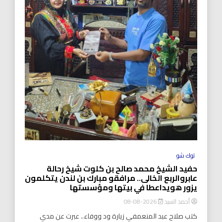
توك شو
حفيد الشيخ محمد صالح بن كلوت شيخ رحالة
عابروالربع الخالى.. مرافقو مبارك بن لندن يتكلمون
يزور هويداعطا في بيتها ومؤسستها
أحمد السيد
2026-08-08
كتب صلاح عبد المنعمفي زيارة ود ووفاء.. عبرت عن مدي