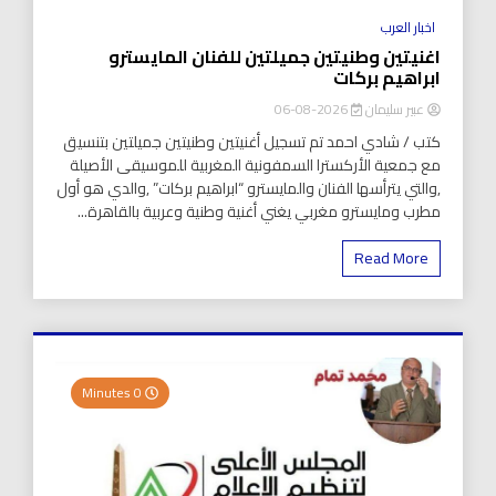
اخبار العرب
اغنيتين وطنيتين جميلتين للفنان المايسترو
ابراهيم بركات
عبير سليمان
2026-08-06
كتب / شادي احمد تم تسجيل أغنيتين وطنيتين جميلتين بتنسيق
مع جمعية الأركسترا السمفونية المغربية للموسيقى الأصيلة
,والتي يترأسها الفنان والمايسترو “ابراهيم بركات” ,والدي هو أول
مطرب ومايسترو مغربي يغني أغنية وطنية وعربية بالقاهرة...
Read More
0 Minutes