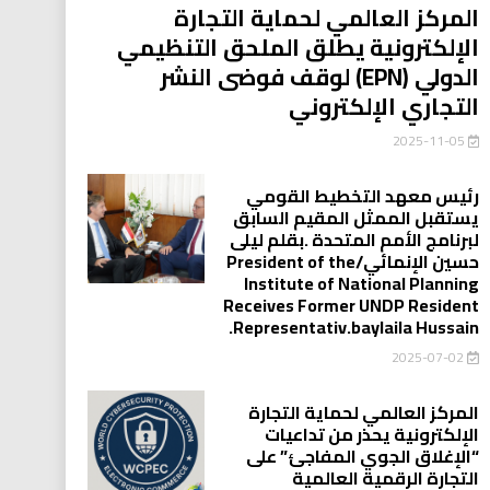
المركز العالمي لحماية التجارة
الإلكترونية يطلق الملحق التنظيمي
الدولي (EPN) لوقف فوضى النشر
التجاري الإلكتروني
2025-11-05
رئيس معهد التخطيط القومي
يستقبل الممثل المقيم السابق
لبرنامج الأمم المتحدة .بقلم ليلى
حسين الإنمائي/President of the
Institute of National Planning
Receives Former UNDP Resident
.Representativ.baylaila Hussain
2025-07-02
المركز العالمي لحماية التجارة
الإلكترونية يحذر من تداعيات
“الإغلاق الجوي المفاجئ” على
التجارة الرقمية العالمية