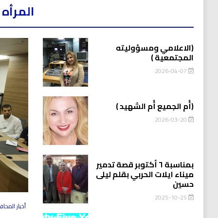
المرأه 
(الاعلامي ومسؤوليته
المجتمعية )
2026-04-07
(أُم الجميع أُم الشهيد )
2026-03-20
بمناسبة ٦ أكتوبر قصة تدمير
ميناء ايلات الحربي بقلم ليلى
حسين
2025-10-25
أخبار المحا