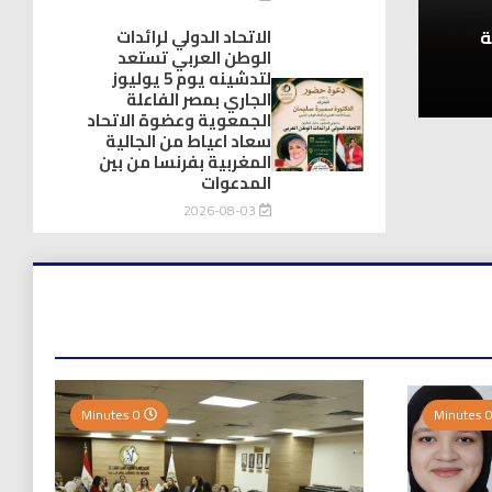
أخبار المحافظات
ة
الاتحاد الدولي لرائدات
الوطن العربي تستعد
نقيب العلوم الصحية: العنصر البشري ه
لتدشينه يوم 5 يوليوز
2026-08-04
الجاري بمصر الفاعلة
الجمعوية وعضوة الاتحاد
سعاد اعياط من الجالية
المغربية بفرنسا من بين
المدعوات
2026-08-03
0 Minutes