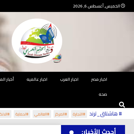
Ski
الخميس, أغسطس 6, 2026
t
conten
جريدة مستقلة – صحافة تضيئ لك الو
جريد
اخبار مصر
اخبار العرب
اخبار عالميه
أخبار ال
صحه
# هاشتاق_ترند
#التجارة
#المركز
#العالمي
#لحماية
#الالكت
أحدث الأخبار: