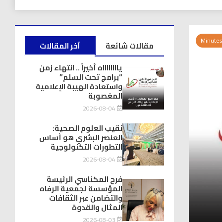
مقالات شائعة
آخر المقالات
يااااااااه أخيراً .. انتهاء زمن
“برامج تحت السلم”
واستعادة الهيبة الإعلامية
المغصوبة
2026-08-04
نقيب العلوم الصحية:
العنصر البشري هو أساس
التطورات التكنولوجية
2026-08-04
فرح المكناسي الرئيسة
المؤسسة لجمعية الرفاه
والتضامن عبر الثقافات
المثال والقدوة
2026-08-03