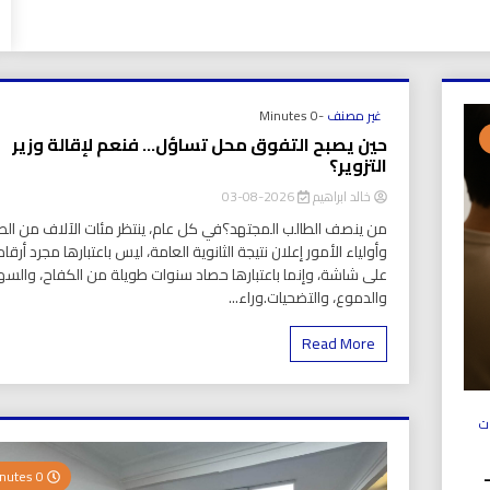
غير مصنف
-0 Minutes
حين يصبح التفوق محل تساؤل… فنعم لإقالة وزير
التزوير؟
خالد ابراهيم
2026-08-03
من ينصف الطالب المجتهد؟في كل عام، ينتظر مئات الآلاف من الط
وأولياء الأمور إعلان نتيجة الثانوية العامة، ليس باعتبارها مجرد أرقام
على شاشة، وإنما باعتبارها حصاد سنوات طويلة من الكفاح، والسهر
والدموع، والتضحيات.وراء...
Read More
ت
ولي (UICS-ICN) –
0 Minutes