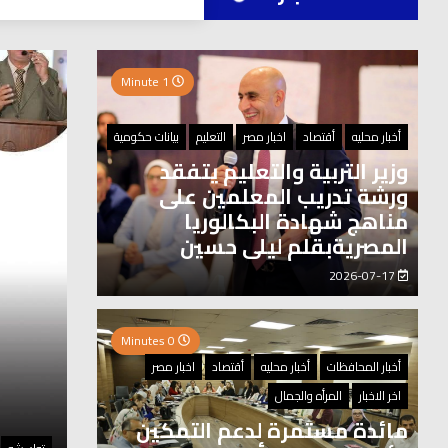
العر
1 Minute
0 Minutes
أخبار محليه
أقتصاد
اخبار مصر
التعليم
بيانات حكومية
وزير التربية والتعليم يتفقد
ورشة تدريب المعلمين على
مناهج شهادة البكالوريا
المصريةبقلم ليلى حسين
2026-07-17
0 Minutes
أخبار المحافظات
أخبار محليه
أقتصاد
اخبار مصر
اخر الاخبار
المرأه والجمال
مائدة مستمرة لدعم التمكين