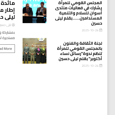
مائدة 
المجلس القومي للمرأة
يشارك في فعاليات منتدى
إطار م
أسوان للسلام والتنمية
ليلى ح
المستدامين…….بقلم ليلى
حسين
ليلى حسي
2025-10-24
بمشاركة وا
مستديرة لد
لجنة الثقافة والفنون
بالمجلس القومي للمرأة
ad More
تنظم ندوة”رسائل نساء
أكتوبر” بقلم ليلى حسين
2025-10-24