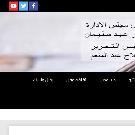
م
شو
دنيا ودين
ثقافه وفن
رجال ونساء