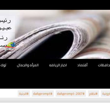
اقع
ة الحل
محافظات
أقتصاد
اخبار الرياضه
المرأه والجمال
توك 
رونية
#نظام
#dailyprompt-2007
#dailyprompt
#الجنية