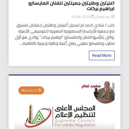
اغنيتين وطنيتين جميلتين للفنان المايسترو
ابراهيم بركات
عبير سليمان
2026-08-06
كتب / شادي احمد تم تسجيل أغنيتين وطنيتين جميلتين بتنسيق
مع جمعية الأركسترا السمفونية المغربية للموسيقى الأصيلة
,والتي يترأسها الفنان والمايسترو “ابراهيم بركات” ,والدي هو أول
مطرب ومايسترو مغربي يغني أغنية وطنية وعربية بالقاهرة...
Read More
0 Minutes