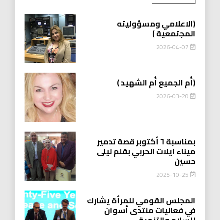
(الاعلامي ومسؤوليته
المجتمعية )
2026-04-07
(أُم الجميع أُم الشهيد )
2026-03-20
بمناسبة ٦ أكتوبر قصة تدمير
ميناء ايلات الحربي بقلم ليلى
حسين
2025-10-25
المجلس القومي للمرأة يشارك
في فعاليات منتدى أسوان
للسلام والتنمية