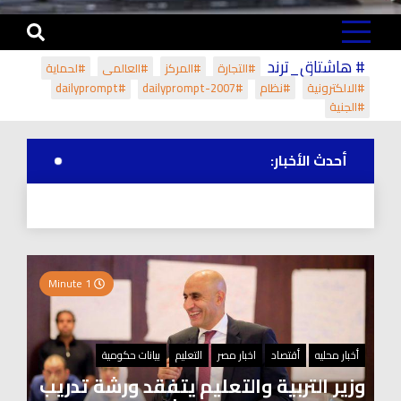
# هاشتاق_ترند
#التجارة
#المركز
#العالمي
#لحماية
#الالكترونية
#نظام
#dailyprompt-2007
#dailyprompt
#الجنية
أحدث الأخبار:
1 Minute
أخبار محليه
أقتصاد
اخبار مصر
التعليم
بيانات حكومية
وزير التربية والتعليم يتفقد ورشة تدريب