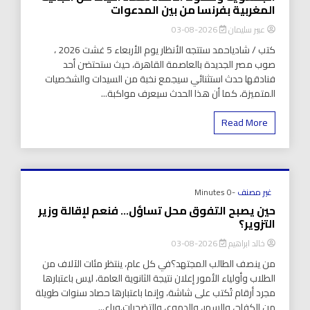
المغربية بفرنسا من بين المدعوات
عبير سليمان
2026-08-03
كتب / شادياحمد ستتجه الأنظار يوم الأربعاء 5 غشت 2026 ،
صوب مصر الجديدة بالعاصمة القاهرة، حيث ستحتضن أحد
فنادقها حدث استثنائي سيجمع نخبة من السيدات والشخصيات
المتميزة، كما أن هذا الحدث سيعرف مواكبة...
Read More
غير مصنف
-0 Minutes
حين يصبح التفوق محل تساؤل… فنعم لإقالة وزير
التزوير؟
خالد ابراهيم
2026-08-03
من ينصف الطالب المجتهد؟في كل عام، ينتظر مئات الآلاف من
الطلاب وأولياء الأمور إعلان نتيجة الثانوية العامة، ليس باعتبارها
مجرد أرقام تُكتب على شاشة، وإنما باعتبارها حصاد سنوات طويلة
من الكفاح، والسهر، والدموع، والتضحيات.وراء...