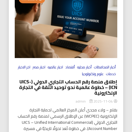
أخبار المحافظات
أخبار محليه
أقتصاد
اخبار عالميه
اخبار مصر
اخر الاخبار
خدمات
علوم وتكنولوجيا
إطلاق منصة رقم الحساب التجاري الدولي (UICS-
ICN) – خطوة عالمية نحو توحيد الثقة في التجارة
الإلكترونية
2025-11-04
admin
بقلم – ولاء مجدي أعلن المركز العالمي لحماية التجارة
الإلكترونية (WCPEC) عن الإطلاق الرسمي لمنصة رقم الحساب
التجاري الدولي (UICS – Unified International Commercial
Account Number). في خطوة تُعد تحولًا تاريخيًا في مسيرة