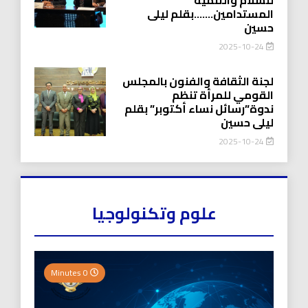
المستدامين…….بقلم ليلى
حسين
2025-10-24
لجنة الثقافة والفنون بالمجلس
القومي للمرأة تنظم
ندوة”رسائل نساء أكتوبر” بقلم
ليلى حسين
2025-10-24
علوم وتكنولوجيا
0 Minutes