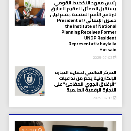
رئيس معهد التخطيط القومي
يستقبل الممثل المقيم السابق
لبرنامج الأمم المتحدة .بقلم ليلى
حسين الإنمائي/President of
the Institute of National
Planning Receives Former
UNDP Resident
.Representativ.baylaila
Hussain
2025-07-02
المركز العالمي لحماية التجارة
الإلكترونية يحذر من تداعيات
“الإغلاق الجوي المفاجئ” على
التجارة الرقمية العالمية
2025-06-13
0 Minutes