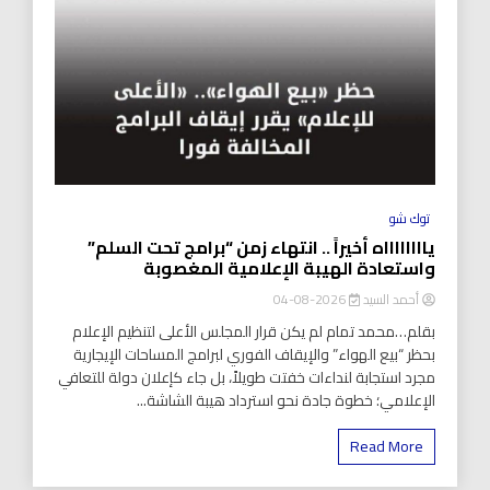
توك شو
يااااااااه أخيراً .. انتهاء زمن “برامج تحت السلم”
واستعادة الهيبة الإعلامية المغصوبة
أحمد السيد
2026-08-04
بقلم…محمد تمام لم يكن قرار المجلس الأعلى لتنظيم الإعلام
بحظر “بيع الهواء” والإيقاف الفوري لبرامج المساحات الإيجارية
مجرد استجابة لنداءات خفتت طويلاً، بل جاء كإعلان دولة للتعافي
الإعلامي؛ خطوة جادة نحو استرداد هيبة الشاشة...
Read More