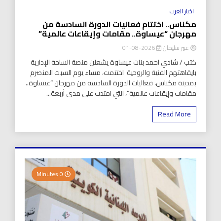
اخبار العرب
مكناس.. اختتام فعاليات الدورة السادسة من
مهرجان “عيساوة.. مقامات وإيقاعات عالمية”
عبير سليمان
2026-08-01
كتب / شادي احمد بنات عيساوة يشعلن منصة الساحة الإدارية
بايقاهتهم الفنية والروحية اختتمت، مساء يوم السبت المنصرم
بمدينة مكناس، فعاليات الدورة السادسة من مهرجان “عيساوة..
مقامات وإيقاعات عالمية”، التي امتدت على مدى أربعة...
Read More
0 Minutes