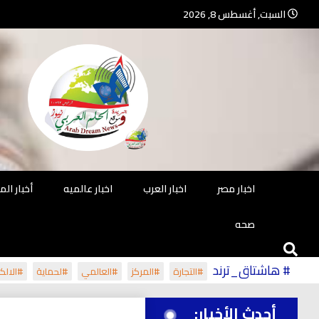
Ski
السبت, أغسطس 8, 2026
t
conten
جريدة مستقلة – صحافة تضيئ لك الو
جريد
اخبار مصر
اخبار العرب
اخبار عالميه
أخبار ال
صحه
# هاشتاق_ترند
#التجارة
#المركز
#العالمي
#لحماية
#الالكت
أحدث الأخبار: