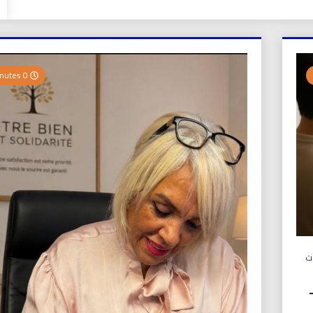
0 Minutes
ت
ولي (UICS-ICN) –