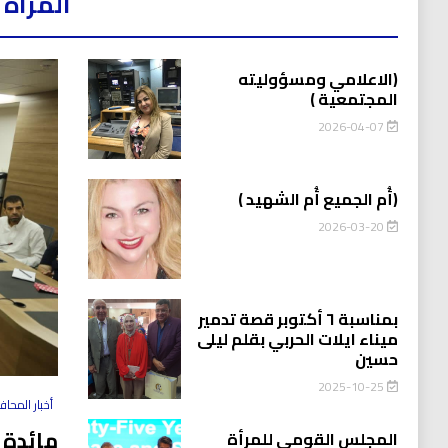
المرأه 
(الاعلامي ومسؤوليته
المجتمعية )
2026-04-07
(أُم الجميع أُم الشهيد )
2026-03-20
بمناسبة ٦ أكتوبر قصة تدمير
ميناء ايلات الحربي بقلم ليلى
حسين
2025-10-25
أخبار المحا
مائدة 
المجلس القومي للمرأة