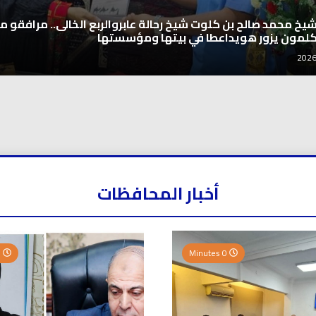
شيخ محمد صالح بن كلوت شيخ رحالة عابروالربع الخالى.. مرافقو مب
كلمون يزور هويداعطا في بيتها ومؤسستها
أخبار المحافظات
0 Minutes
0 Minutes