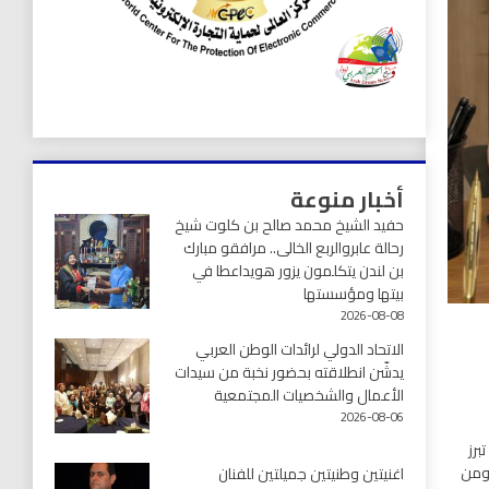
أخبار منوعة
حفيد الشيخ محمد صالح بن كلوت شيخ
رحالة عابروالربع الخالى.. مرافقو مبارك
بن لندن يتكلمون يزور هويداعطا في
بيتها ومؤسستها
2026-08-08
الاتحاد الدولي لرائدات الوطن العربي
يدشّن انطلاقته بحضور نخبة من سيدات
الأعمال والشخصيات المجتمعية
2026-08-06
برز
 ومن
اغنيتين وطنيتين جميلتين للفنان