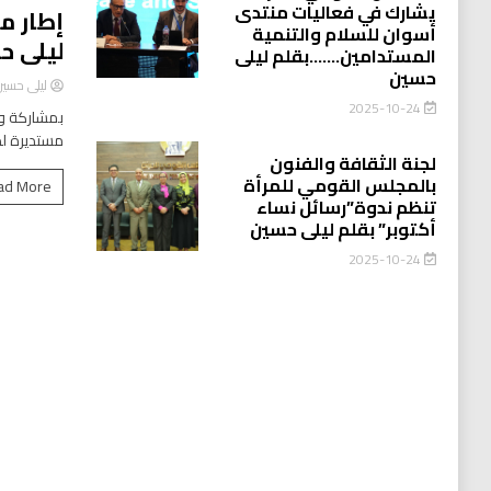
يشارك في فعاليات منتدى
إطار م
أسوان للسلام والتنمية
ليلى ح
المستدامين…….بقلم ليلى
حسين
ليلى حسي
2025-10-24
بمشاركة وا
مستديرة لد
لجنة الثقافة والفنون
بالمجلس القومي للمرأة
ad More
تنظم ندوة”رسائل نساء
أكتوبر” بقلم ليلى حسين
2025-10-24