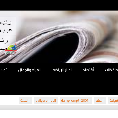
اقع
ة الحل
محافظات
أقتصاد
اخبار الرياضه
المرأه والجمال
توك 
رونية
#نظام
#dailyprompt-2007
#dailyprompt
#الجنية