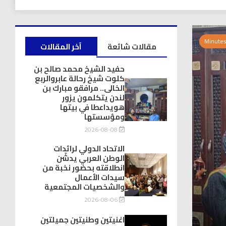
مقالات شائعة
آخر المقالات
حفيد الشيخ محمد صالح بن
كلوت شيخ رحالة عابروالربع
الخالى.. مرافقو مبارك بن
لندن يتكلمون يزور
هويداعطا في بيتها
ومؤسستها
2026-08-08
الاتحاد الدولي لرائدات
الوطن العربي يدشّن
انطلاقته بحضور نخبة من
سيدات الأعمال
والشخصيات المجتمعية
2026-08-06
اغنيتين وطنيتين جميلتين