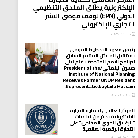
الإلكترونية يطلق الملحق التنظيمي
الدولي (EPN) لوقف فوضى النشر
التجاري الإلكتروني
2025-11-05
رئيس معهد التخطيط القومي
يستقبل الممثل المقيم السابق
لبرنامج الأمم المتحدة .بقلم ليلى
حسين الإنمائي/President of the
Institute of National Planning
Receives Former UNDP Resident
.Representativ.baylaila Hussain
2025-07-02
المركز العالمي لحماية التجارة
الإلكترونية يحذر من تداعيات
“الإغلاق الجوي المفاجئ” على
التجارة الرقمية العالمية
2025-06-13