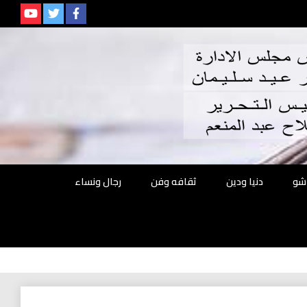
م
شو
دنيا ودين
ثقافه وفن
رجال ونساء