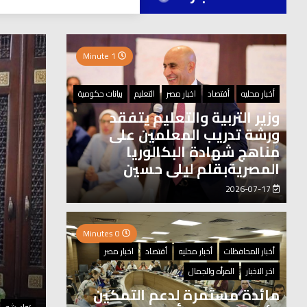
العر
1 Minute
0 Minutes
أخبار محليه
أقتصاد
اخبار مصر
التعليم
بيانات حكومية
وزير التربية والتعليم يتفقد
ورشة تدريب المعلمين على
مناهج شهادة البكالوريا
المصريةبقلم ليلى حسين
2026-07-17
0 Minutes
أخبار المحافظات
أخبار محليه
أقتصاد
اخبار مصر
اخر الاخبار
المرأه والجمال
مائدة مستمرة لدعم التمكين