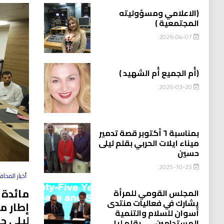
(الاعلامي ومسؤوليته
المجتمعية )
2026-04-07
(أُم الجميع أُم الشهيد )
2026-03-20
بمناسبة ٦ أكتوبر قصة تدمير
ميناء ايلات الحربي بقلم ليلى
حسين
2025-10-25
أخبار المحا
مائدة 
المجلس القومي للمرأة
يشارك في فعاليات منتدى
إطار م
أسوان للسلام والتنمية
ليلى ح
المستدامين…….بقلم ليلى