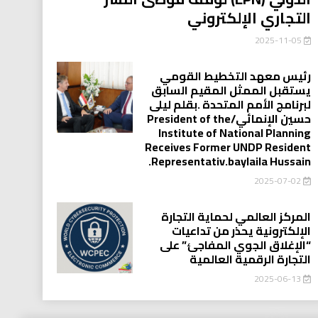
التجاري الإلكتروني
2025-11-05
رئيس معهد التخطيط القومي
يستقبل الممثل المقيم السابق
لبرنامج الأمم المتحدة .بقلم ليلى
حسين الإنمائي/President of the
Institute of National Planning
Receives Former UNDP Resident
.Representativ.baylaila Hussain
2025-07-02
المركز العالمي لحماية التجارة
الإلكترونية يحذر من تداعيات
“الإغلاق الجوي المفاجئ” على
التجارة الرقمية العالمية
2025-06-13