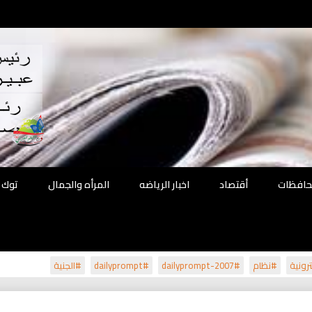
اقع
ة الحل
محافظات
أقتصاد
اخبار الرياضه
المرأه والجمال
توك 
رونية
#نظام
#dailyprompt-2007
#dailyprompt
#الجنية