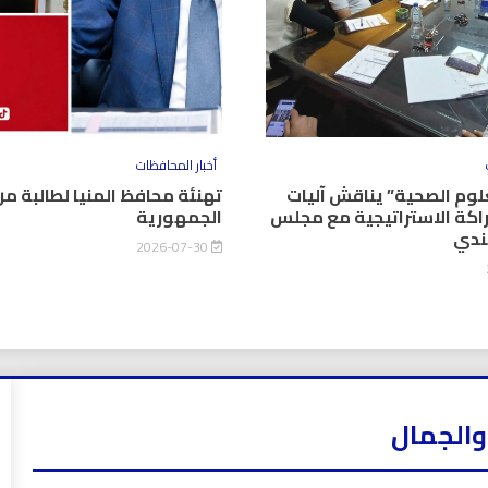
أخبار المحافظات
وم الصحية” يناقش آليات
تهنئة محافظ المنيا لطالبة من
اكة الاستراتيجية مع مجلس
الجمهورية
كندي
2026-07-30
والجمال