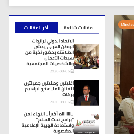
مقالات شائعة
آخر المقالات
الاتحاد الدولي لرائدات
الوطن العربي يدشّن
انطلاقته بحضور نخبة من
سيدات الأعمال
والشخصيات المجتمعية
2026-08-06
اغنيتين وطنيتين جميلتين
للفنان المايسترو ابراهيم
بركات
2026-08-06
يااااااااه أخيراً .. انتهاء زمن
“برامج تحت السلم”
واستعادة الهيبة الإعلامية
المغصوبة