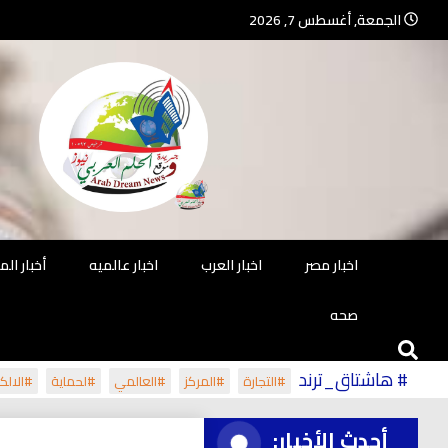
Ski
الجمعة, أغسطس 7, 2026
t
conten
جريدة مستقلة – صحافة تضيئ لك الو
جريد
اخبار مصر
اخبار العرب
اخبار عالميه
أخبار ال
صحه
# هاشتاق_ترند
#التجارة
#المركز
#العالمي
#لحماية
#الالكت
أحدث الأخبار: