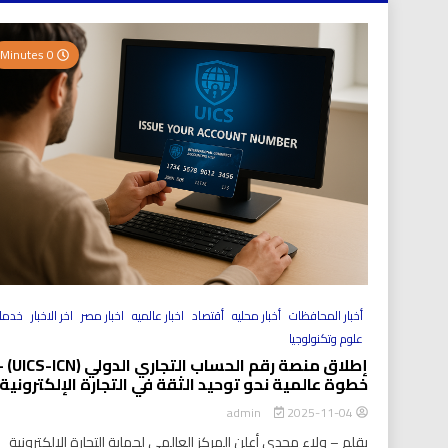
0 Minutes
أخبار المحافظات
أخبار محليه
أقتصاد
اخبار عالميه
اخبار مصر
اخر الاخبار
خدما
علوم وتكنولوجيا
إطلاق منصة رقم الحساب التجاري الد
خطوة عالمية نحو توحيد الثقة في التجارة الإلكترونية
2025-11-04
admin
بقلم – ولاء مجدي أعلن المركز العالمي لحماية التجارة الإلكترونية