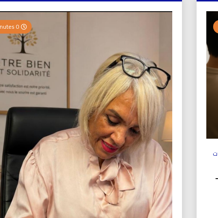
0 Minutes
ت
ولي (UICS-ICN) –