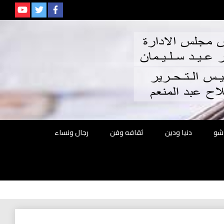
م
شو
دنيا ودين
ثقافه وفن
رجال ونساء