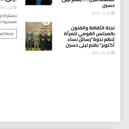
حسين
ليلى حسي
2025-10-24
بمشاركة وا
مستديرة لد
لجنة الثقافة والفنون
بالمجلس القومي للمرأة
ad More
تنظم ندوة”رسائل نساء
أكتوبر” بقلم ليلى حسين
2025-10-24