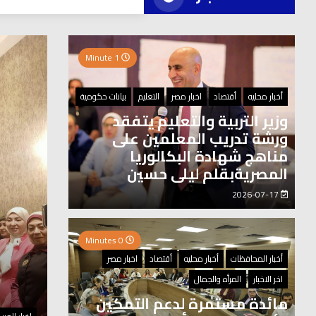
العر
1 Minute
0 Minutes
أخبار محليه
أقتصاد
اخبار مصر
التعليم
بيانات حكومية
وزير التربية والتعليم يتفقد
ورشة تدريب المعلمين على
مناهج شهادة البكالوريا
المصريةبقلم ليلى حسين
2026-07-17
0 Minutes
أخبار المحافظات
أخبار محليه
أقتصاد
اخبار مصر
اخر الاخبار
المرأه والجمال
مائدة مستمرة لدعم التمكين