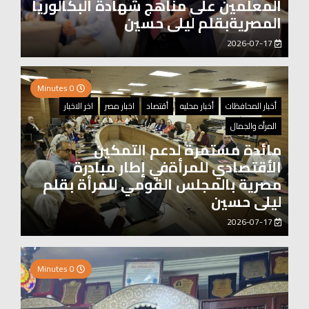
المعلمين على مناهج شهادة البكالوريا
المصريةبقلم ليلى حسين
2026-07-17
0 Minutes
أخبار المحافظات
أخبار محليه
أقتصاد
اخبار مصر
اخر الاخبار
المرأه والجمال
مائدة مستمرة لدعم التمكين
الأقتصادي للمرأةفي إطار مبادرة
مصرية بالمجلس القومي للمرأة بقلم
ليلى حسين
2026-07-17
2 Minutes