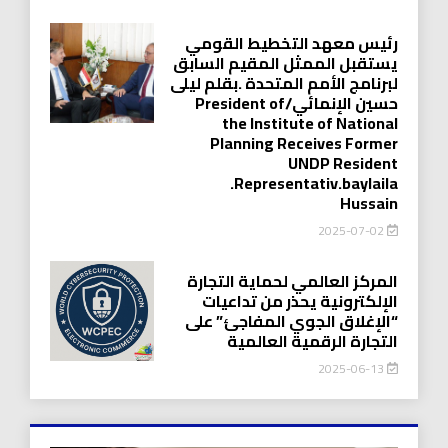
رئيس معهد التخطيط القومي
يستقبل الممثل المقيم السابق
لبرنامج الأمم المتحدة .بقلم ليلى
حسين الإنمائي/President of
the Institute of National
Planning Receives Former
UNDP Resident
.Representativ.baylaila
Hussain
2025-07-02
المركز العالمي لحماية التجارة
الإلكترونية يحذر من تداعيات
“الإغلاق الجوي المفاجئ” على
التجارة الرقمية العالمية
2025-06-13