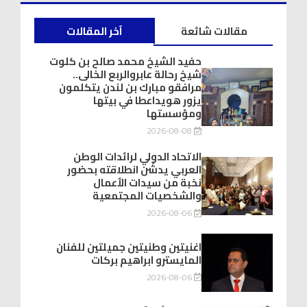
مقالات شائعة
آخر المقالات
حفيد الشيخ محمد صالح بن كلوت
شيخ رحالة عابروالربع الخالى..
مرافقو مبارك بن لندن يتكلمون
يزور هويداعطا في بيتها
ومؤسستها
2026-08-08
الاتحاد الدولي لرائدات الوطن
العربي يدشّن انطلاقته بحضور
نخبة من سيدات الأعمال
والشخصيات المجتمعية
2026-08-06
اغنيتين وطنيتين جميلتين للفنان
المايسترو ابراهيم بركات
2026-08-06