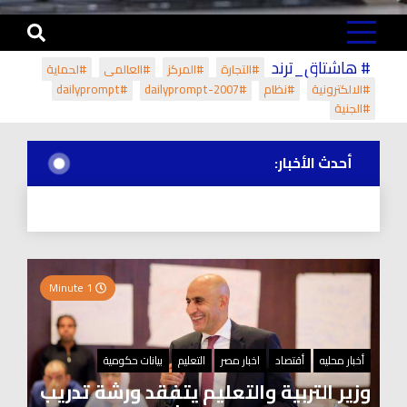
# هاشتاق_ترند
#التجارة
#المركز
#العالمي
#لحماية
#الالكترونية
#نظام
#dailyprompt-2007
#dailyprompt
#الجنية
أحدث الأخبار:
1 Minute
أخبار محليه
أقتصاد
اخبار مصر
التعليم
بيانات حكومية
وزير التربية والتعليم يتفقد ورشة تدريب