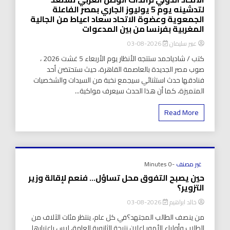
لتدشينه يوم 5 يوليوز الجاري بمصر الفاعلة
الجمعوية وعضوة الاتحاد سعاد اعياط من الجالية
المغربية بفرنسا من بين المدعوات
عبير سليمان
2026-08-03
كتب / شادياحمد ستتجه الأنظار يوم الأربعاء 5 غشت 2026 ،
صوب مصر الجديدة بالعاصمة القاهرة، حيث ستحتضن أحد
فنادقها حدث استثنائي سيجمع نخبة من السيدات والشخصيات
المتميزة، كما أن هذا الحدث سيعرف مواكبة...
Read More
غير مصنف
-0 Minutes
حين يصبح التفوق محل تساؤل… فنعم لإقالة وزير
التزوير؟
خالد ابراهيم
2026-08-03
من ينصف الطالب المجتهد؟في كل عام، ينتظر مئات الآلاف من
الطلاب وأولياء الأمور إعلان نتيجة الثانوية العامة، ليس باعتبارها