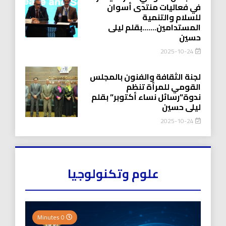
في فعاليات منتدى أسوان
للسلام والتنمية
المستدامين…….بقلم ليلى
حسين
2025-10-24
لجنة الثقافة والفنون بالمجلس
القومي للمرأة تنظم
ندوة”رسائل نساء أكتوبر” بقلم
ليلى حسين
2025-10-24
علوم وتكنولوجيا
0 Minutes