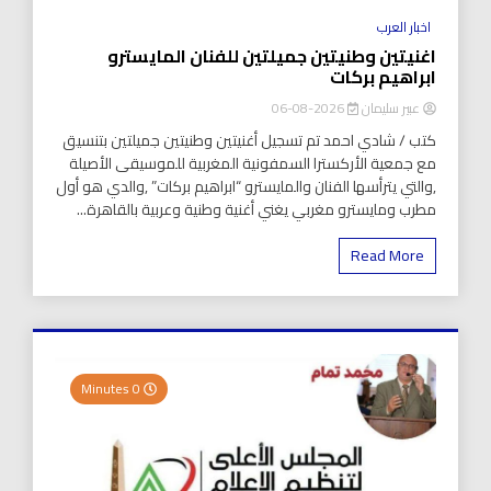
اخبار العرب
اغنيتين وطنيتين جميلتين للفنان المايسترو
ابراهيم بركات
عبير سليمان
2026-08-06
كتب / شادي احمد تم تسجيل أغنيتين وطنيتين جميلتين بتنسيق
مع جمعية الأركسترا السمفونية المغربية للموسيقى الأصيلة
,والتي يترأسها الفنان والمايسترو “ابراهيم بركات” ,والدي هو أول
مطرب ومايسترو مغربي يغني أغنية وطنية وعربية بالقاهرة...
Read More
0 Minutes