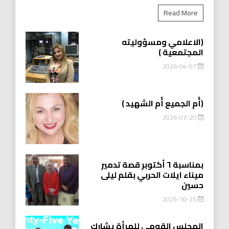
Read More
(الاعلامي ومسؤوليته
المجتمعية )
2026-04-07
(أُم الجميع أُم الشهيد )
2026-03-20
بمناسبة ٦ أكتوبر قصة تدمير
ميناء ايلات الحربي بقلم ليلى
حسين
2025-10-25
المجلس القومي للمرأة يشارك