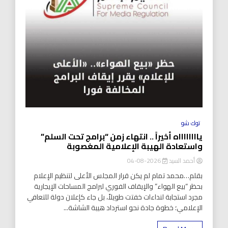
توك شو
يااااااااه أخيراً .. انتهاء زمن “برامج تحت السلم”
واستعادة الهيبة الإعلامية المغصوبة
أحمد السيد
2026-08-04
بقلم…محمد تمام لم يكن قرار المجلس الأعلى لتنظيم الإعلام
بحظر “بيع الهواء” والإيقاف الفوري لبرامج المساحات الإيجارية
مجرد استجابة لنداءات خفتت طويلاً، بل جاء كإعلان دولة للتعافي
الإعلامي؛ خطوة جادة نحو استرداد هيبة الشاشة...