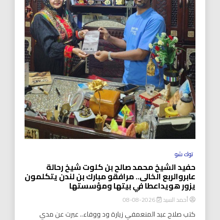
توك شو
حفيد الشيخ محمد صالح بن كلوت شيخ رحالة
عابروالربع الخالى.. مرافقو مبارك بن لندن يتكلمون
يزور هويداعطا في بيتها ومؤسستها
أحمد السيد
2026-08-08
كتب صلاح عبد المنعمفي زيارة ود ووفاء.. عبرت عن مدي