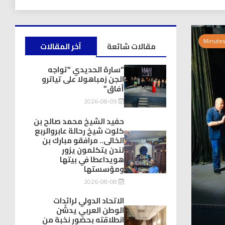
مقالات شائعة
آخر المقالات
“سارة الحديدي “تواجه
الجن زمباهولا على تياترو
أفاق”
2026-08-09
حفيد الشيخ محمد صالح بن
كلوت شيخ رحالة عابروالربع
الخالى.. مرافقو مبارك بن
لندن يتكلمون يزور
هويداعطا في بيتها
ومؤسستها
2026-08-08
الاتحاد الدولي لرائدات
الوطن العربي يدشّن
انطلاقته بحضور نخبة من