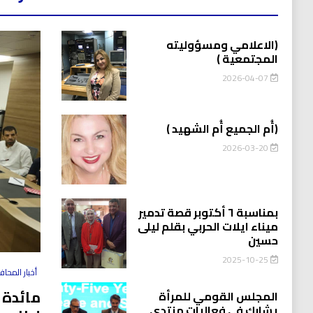
(الاعلامي ومسؤوليته
المجتمعية )
2026-04-07
(أُم الجميع أُم الشهيد )
2026-03-20
بمناسبة ٦ أكتوبر قصة تدمير
ميناء ايلات الحربي بقلم ليلى
حسين
2025-10-25
أخبار المحا
مائدة 
المجلس القومي للمرأة
يشارك في فعاليات منتدى