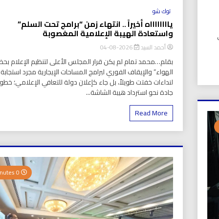
توك شو
يااااااااه أخيراً .. انتهاء زمن “برامج تحت السلم”
واستعادة الهيبة الإعلامية المغصوبة
UIC). في
أحمد السيد
2026-08-04
بقلم…محمد تمام لم يكن قرار المجلس الأعلى لتنظيم الإعلام بحظر
الهواء” والإيقاف الفوري لبرامج المساحات الإيجارية مجرد استجابة
لنداءات خفتت طويلاً، بل جاء كإعلان دولة للتعافي الإعلامي؛ خطو
جادة نحو استرداد هيبة الشاشة...
Read More
0 Minutes