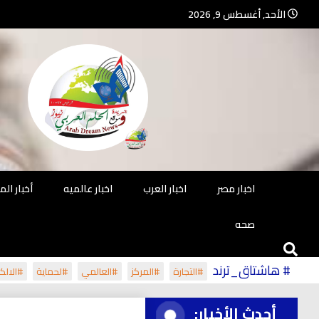
Ski
الأحد, أغسطس 9, 2026
t
conten
جريدة مستقلة – صحافة تضيئ لك الو
جريد
اخبار مصر
اخبار العرب
اخبار عالميه
أخبار ال
صحه
# هاشتاق_ترند
#التجارة
#المركز
#العالمي
#لحماية
#الالكت
أحدث الأخبار: