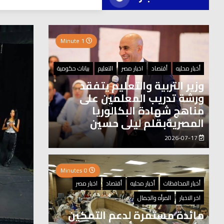
العر
1 Minute
0 Minutes
أخبار محليه
أقتصاد
اخبار مصر
التعليم
بيانات حكومية
وزير التربية والتعليم يتفقد
ورشة تدريب المعلمين على
مناهج شهادة البكالوريا
المصريةبقلم ليلى حسين
2026-07-17
0 Minutes
أخبار المحافظات
أخبار محليه
أقتصاد
اخبار مصر
اخر الاخبار
المرأه والجمال
مائدة مستمرة لدعم التمكين