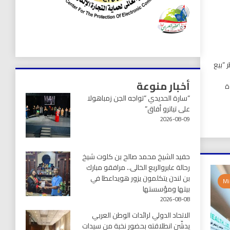
 “بيع
أخبار منوعة
ة
“سارة الحديدي “تواجه الجن زمباهولا
على تياترو أفاق”
2026-08-09
حفيد الشيخ محمد صالح بن كلوت شيخ
رحالة عابروالربع الخالى.. مرافقو مبارك
بن لندن يتكلمون يزور هويداعطا في
بيتها ومؤسستها
2026-08-08
الاتحاد الدولي لرائدات الوطن العربي
يدشّن انطلاقته بحضور نخبة من سيدات