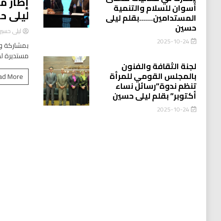
إطار م
أسوان للسلام والتنمية
ليلى ح
المستدامين…….بقلم ليلى
حسين
ليلى حسي
2025-10-24
بمشاركة وا
مستديرة لد
لجنة الثقافة والفنون
بالمجلس القومي للمرأة
ad More
تنظم ندوة”رسائل نساء
أكتوبر” بقلم ليلى حسين
2025-10-24