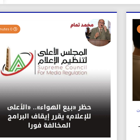
0 Minutes
ت
ولي (UICS-ICN) –