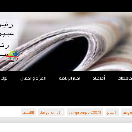
اقع
ة الحل
محافظات
أقتصاد
اخبار الرياضه
المرأه والجمال
توك 
رونية
#نظام
#dailyprompt-2007
#dailyprompt
#الجنية