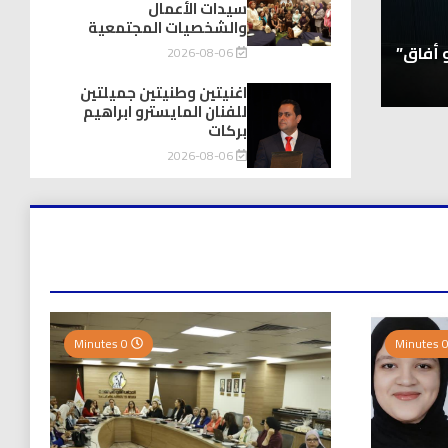
توك شو
سيدات الأعمال
والشخصيات المجتمعية
حفيد الشيخ محمد صالح بن كلوت شيخ رحالة عابروال
 أفاق”
لندن يتكلمون يزور هويداعطا في بيتها ومؤسس
2026-08-06
2026-08-08
اغنيتين وطنيتين جميلتين
للفنان المايسترو ابراهيم
بركات
2026-08-06
0 Minutes