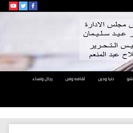
م
شو
دنيا ودين
ثقافه وفن
رجال ونساء