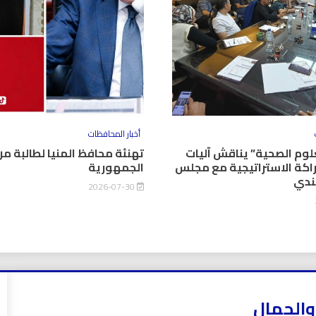
أخبار المحافظات
وم الصحية” يناقش آليات
تهنئة محافظ المنيا لطالبة من
اكة الاستراتيجية مع مجلس
الجمهورية
كندي
2026-07-30
والجمال