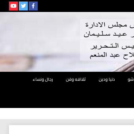
م
شو
دنيا ودين
ثقافه وفن
رجال ونساء