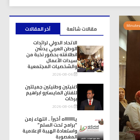
مقالات شائعة
آخر المقالات
الاتحاد الدولي لرائدات
الوطن العربي يدشّن
انطلاقته بحضور نخبة من
سيدات الأعمال
والشخصيات المجتمعية
2026-08-06
اغنيتين وطنيتين جميلتين
للفنان المايسترو ابراهيم
بركات
2026-08-06
يااااااااه أخيراً .. انتهاء زمن
“برامج تحت السلم”
واستعادة الهيبة الإعلامية
المغصوبة