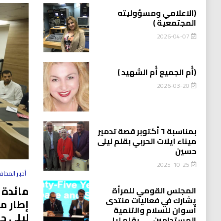
(الاعلامي ومسؤوليته
المجتمعية )
2026-04-07
(أُم الجميع أُم الشهيد )
2026-03-20
بمناسبة ٦ أكتوبر قصة تدمير
ميناء ايلات الحربي بقلم ليلى
حسين
2025-10-25
أخبار المحا
مائدة 
المجلس القومي للمرأة
يشارك في فعاليات منتدى
إطار م
أسوان للسلام والتنمية
ليلى ح
المستدامين…….بقلم ليلى