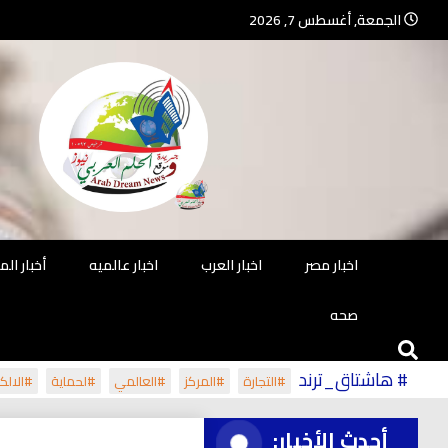
Ski
الجمعة, أغسطس 7, 2026
t
conten
جريدة مستقلة – صحافة تضيئ لك الو
جريد
اخبار مصر
اخبار العرب
اخبار عالميه
أخبار ال
صحه
# هاشتاق_ترند
#التجارة
#المركز
#العالمي
#لحماية
#الالكت
أحدث الأخبار: