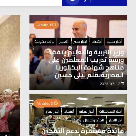
العر
1 Minute
0 Minutes
أخبار محليه
أقتصاد
اخبار مصر
التعليم
بيانات حكومية
وزير التربية والتعليم يتفقد
ورشة تدريب المعلمين على
مناهج شهادة البكالوريا
المصريةبقلم ليلى حسين
2026-07-17
0 Minutes
أخبار المحافظات
أخبار محليه
أقتصاد
اخبار مصر
اخر الاخبار
المرأه والجمال
مائدة مستمرة لدعم التمكين