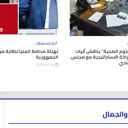
أخبار المحافظات
وم الصحية” يناقش آليات
تهنئة محافظ المنيا لطالبة من
اكة الاستراتيجية مع مجلس
الجمهورية
كندي
2026-07-30
والجمال