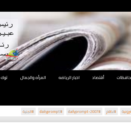
اقع
ة الحل
محافظات
أقتصاد
اخبار الرياضه
المرأه والجمال
توك 
رونية
#نظام
#dailyprompt-2007
#dailyprompt
#الجنية