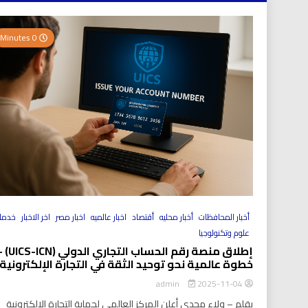
0 Minutes
أخبار المحافظات
أخبار محليه
أقتصاد
اخبار عالميه
اخبار مصر
اخر الاخبار
خدما
علوم وتكنولوجيا
إطلاق منصة رقم الحساب التجاري الد
خطوة عالمية نحو توحيد الثقة في التجارة الإلكترونية
2025-11-04
admin
بقلم – ولاء مجدي أعلن المركز العالمي لحماية التجارة الإلكترونية