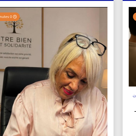
0 Minutes
ت
ولي (UICS-ICN) –