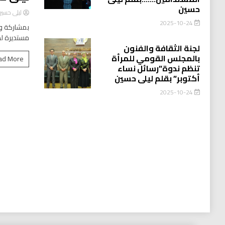
حسين
ليلى حسي
2025-10-24
بمشاركة وا
مستديرة لد
لجنة الثقافة والفنون
بالمجلس القومي للمرأة
ad More
تنظم ندوة”رسائل نساء
أكتوبر” بقلم ليلى حسين
2025-10-24