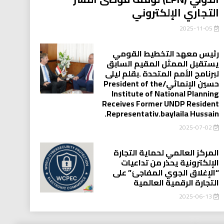
التجاري الإلكتروني
2025-11-05
رئيس معهد التخطيط القومي
يستقبل الممثل المقيم السابق
لبرنامج الأمم المتحدة .بقلم ليلى
حسين الإنمائي/President of the
Institute of National Planning
Receives Former UNDP Resident
.Representativ.baylaila Hussain
2025-07-02
المركز العالمي لحماية التجارة
الإلكترونية يحذر من تداعيات
“الإغلاق الجوي المفاجئ” على
التجارة الرقمية العالمية
2025-06-13