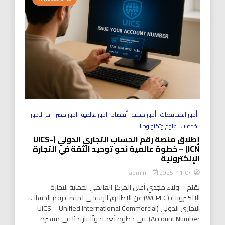
أخبار المحافظات
أخبار محليه
أقتصاد
اخبار عالميه
اخبار مصر
اخر الاخبار
خدمات
علوم وتكنولوجيا
إطلاق منصة رقم الحساب التجاري الدولي (UICS-
ICN) – خطوة عالمية نحو توحيد الثقة في التجارة
الإلكترونية
2025-11-04
admin
بقلم – ولاء مجدي أعلن المركز العالمي لحماية التجارة
الإلكترونية (WCPEC) عن الإطلاق الرسمي لمنصة رقم الحساب
التجاري الدولي (UICS – Unified International Commercial
Account Number). في خطوة تُعد تحولًا تاريخيًا في مسيرة