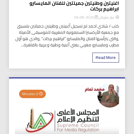
اغنيتين وطنيتين جميلتين للفنان المايسترو
ابراهيم بركات
عبير سليمان
2026-08-06
كتب / شادي احمد تم تسجيل أغنيتين وطنيتين جميلتين بتنسيق
مع جمعية الأركسترا السمفونية المغربية للموسيقى الأصيلة
,والتي يترأسها الفنان والمايسترو “ابراهيم بركات” ,والدي هو أول
مطرب ومايسترو مغربي يغني أغنية وطنية وعربية بالقاهرة...
Read More
0 Minutes