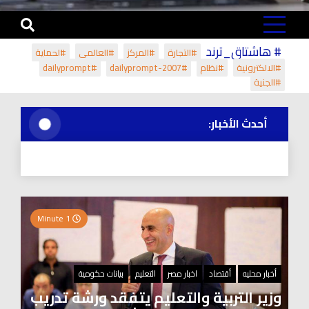
# هاشتاق_ترند
#التجارة
#المركز
#العالمي
#لحماية
#الالكترونية
#نظام
#dailyprompt-2007
#dailyprompt
#الجنية
أحدث الأخبار:
1 Minute
أخبار محليه
أقتصاد
اخبار مصر
التعليم
بيانات حكومية
وزير التربية والتعليم يتفقد ورشة تدريب