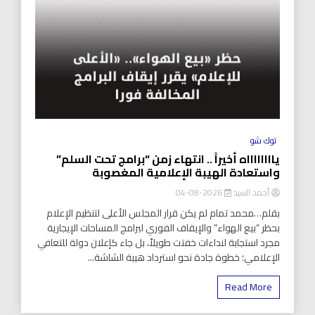
توك شو
يااااااااه أخيراً .. انتهاء زمن “برامج تحت السلم”
واستعادة الهيبة الإعلامية المغصوبة
أحمد السيد
2026-08-04
بقلم…محمد تمام لم يكن قرار المجلس الأعلى لتنظيم الإعلام
بحظر “بيع الهواء” والإيقاف الفوري لبرامج المساحات الإيجارية
مجرد استجابة لنداءات خفتت طويلاً، بل جاء كإعلان دولة للتعافي
الإعلامي؛ خطوة جادة نحو استرداد هيبة الشاشة...
Read More