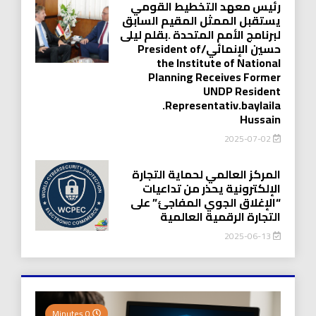
رئيس معهد التخطيط القومي
يستقبل الممثل المقيم السابق
لبرنامج الأمم المتحدة .بقلم ليلى
حسين الإنمائي/President of
the Institute of National
Planning Receives Former
UNDP Resident
.Representativ.baylaila
Hussain
2025-07-02
المركز العالمي لحماية التجارة
الإلكترونية يحذر من تداعيات
“الإغلاق الجوي المفاجئ” على
التجارة الرقمية العالمية
2025-06-13
0 Minutes