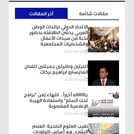
مقالات شائعة
آخر المقالات
الاتحاد الدولي لرائدات الوطن
العربي يدشّن انطلاقته بحضور
نخبة من سيدات الأعمال
والشخصيات المجتمعية
2026-08-06
اغنيتين وطنيتين جميلتين للفنان
المايسترو ابراهيم بركات
2026-08-06
يااااااااه أخيراً .. انتهاء زمن “برامج
تحت السلم” واستعادة الهيبة
الإعلامية المغصوبة
2026-08-04
نقيب العلوم الصحية: العنصر
البشري هو أساس التطورات