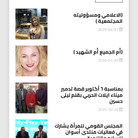
(الاعلامي ومسؤوليته
المجتمعية )
2026-04-07
(أُم الجميع أُم الشهيد )
2026-03-20
بمناسبة ٦ أكتوبر قصة تدمير
ميناء ايلات الحربي بقلم ليلى
حسين
2025-10-25
المجلس القومي للمرأة يشارك
في فعاليات منتدى أسوان
للسلام والتنمية