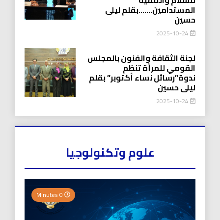
المستدامين…….بقلم ليلى
حسين
2025-10-24
لجنة الثقافة والفنون بالمجلس
القومي للمرأة تنظم
ندوة”رسائل نساء أكتوبر” بقلم
ليلى حسين
2025-10-24
علوم وتكنولوجيا
0 Minutes