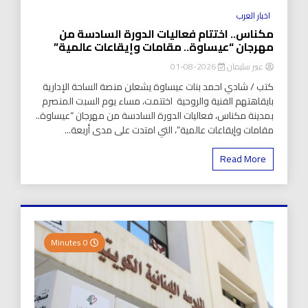
اخبار العرب
مكناس.. اختتام فعاليات الدورة السادسة من
مهرجان “عيساوة.. مقامات وإيقاعات عالمية”
عبير سليمان
2026-08-01
كتب / شادي احمد بنات عيساوة يشعلن منصة الساحة الإدارية
بايقاهتهم الفنية والروحية اختتمت، مساء يوم السبت المنصرم
بمدينة مكناس، فعاليات الدورة السادسة من مهرجان “عيساوة..
مقامات وإيقاعات عالمية”، التي امتدت على مدى أربعة...
Read More
0 Minutes