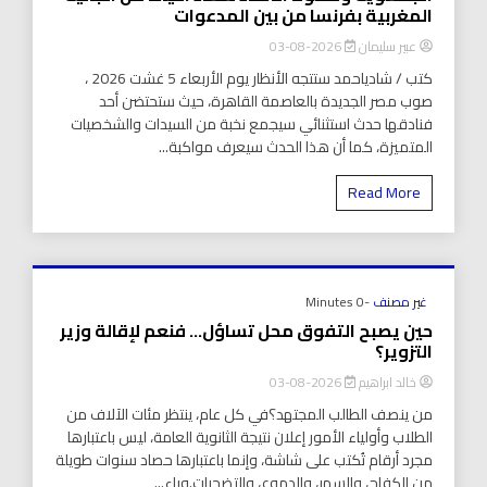
المغربية بفرنسا من بين المدعوات
عبير سليمان
2026-08-03
كتب / شادياحمد ستتجه الأنظار يوم الأربعاء 5 غشت 2026 ،
صوب مصر الجديدة بالعاصمة القاهرة، حيث ستحتضن أحد
فنادقها حدث استثنائي سيجمع نخبة من السيدات والشخصيات
المتميزة، كما أن هذا الحدث سيعرف مواكبة...
Read More
غير مصنف
-0 Minutes
حين يصبح التفوق محل تساؤل… فنعم لإقالة وزير
التزوير؟
خالد ابراهيم
2026-08-03
من ينصف الطالب المجتهد؟في كل عام، ينتظر مئات الآلاف من
الطلاب وأولياء الأمور إعلان نتيجة الثانوية العامة، ليس باعتبارها
مجرد أرقام تُكتب على شاشة، وإنما باعتبارها حصاد سنوات طويلة
من الكفاح، والسهر، والدموع، والتضحيات.وراء...