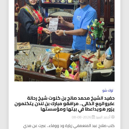
توك شو
حفيد الشيخ محمد صالح بن كلوت شيخ رحالة
عابروالربع الخالى.. مرافقو مبارك بن لندن يتكلمون
يزور هويداعطا في بيتها ومؤسستها
أحمد السيد
2026-08-08
كتب صلاح عبد المنعمفي زيارة ود ووفاء.. عبرت عن مدي