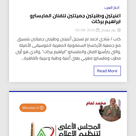
اخبار العرب
اغنيتين وطنيتين جميلتين للفنان المايسترو
ابراهيم بركات
عبير سليمان
2026-08-06
كتب / شادي احمد تم تسجيل أغنيتين وطنيتين جميلتين بتنسيق
مع جمعية الأركسترا السمفونية المغربية للموسيقى الأصيلة
,والتي يترأسها الفنان والمايسترو “ابراهيم بركات” ,والدي هو أول
مطرب ومايسترو مغربي يغني أغنية وطنية وعربية بالقاهرة...
Read More
0 Minutes