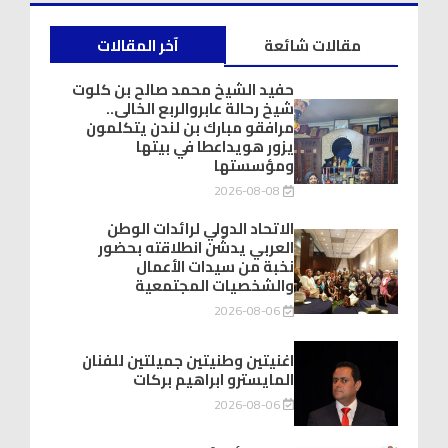
مقالات شائعة
آخر المقالات
حفيد الشيخ محمد صالح بن كلوت
شيخ رحالة عابروالربع الخالى..
مرافقو مبارك بن لندن يتكلمون
يزور هويداعطا في بيتها
ومؤسستها
2026-08-08
الاتحاد الدولي لرائدات الوطن
العربي يدشّن انطلاقته بحضور
نخبة من سيدات الأعمال
والشخصيات المجتمعية
2026-08-06
اغنيتين وطنيتين جميلتين للفنان
المايسترو ابراهيم بركات
2026-08-06