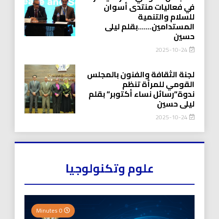
في فعاليات منتدى أسوان
للسلام والتنمية
المستدامين…….بقلم ليلى
حسين
2025-10-24
لجنة الثقافة والفنون بالمجلس
القومي للمرأة تنظم
ندوة”رسائل نساء أكتوبر” بقلم
ليلى حسين
2025-10-24
علوم وتكنولوجيا
0 Minutes