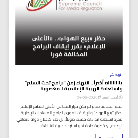
توك شو
يااااااااه أخيراً .. انتهاء زمن “برامج تحت السلم”
واستعادة الهيبة الإعلامية المغصوبة
أحمد السيد
2026-08-04
بقلم…محمد تمام لم يكن قرار المجلس الأعلى لتنظيم الإعلام
بحظر “بيع الهواء” والإيقاف الفوري لبرامج المساحات الإيجارية
مجرد استجابة لنداءات خفتت طويلاً، بل جاء كإعلان دولة للتعافي
الإعلامي؛ خطوة جادة نحو استرداد هيبة الشاشة...