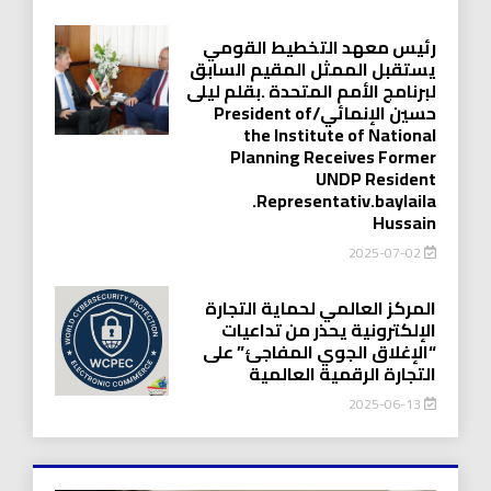
رئيس معهد التخطيط القومي
يستقبل الممثل المقيم السابق
لبرنامج الأمم المتحدة .بقلم ليلى
حسين الإنمائي/President of
the Institute of National
Planning Receives Former
UNDP Resident
.Representativ.baylaila
Hussain
2025-07-02
المركز العالمي لحماية التجارة
الإلكترونية يحذر من تداعيات
“الإغلاق الجوي المفاجئ” على
التجارة الرقمية العالمية
2025-06-13