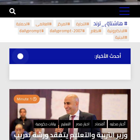
# هاشتاق_ترند
#التجارة
#المركز
#العالمي
#لحماية
#الالكترونية
#نظام
#dailyprompt-2007
#dailyprompt
#الجنية
أحدث الأخبار:
1 Minute
أخبار محليه
أقتصاد
اخبار مصر
التعليم
بيانات حكومية
وزير التربية والتعليم يتفقد ورشة تدريب