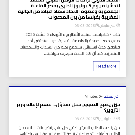
لتدشينه يوم 5 يوليوز الجاري بمصر الفاعلة
الجمعوية وعضوة الاتحاد سعاد اعياط من الجالية
المغربية بفرنسا من بين المدعوات
عبير سليمان
2026-08-03
كتب / شادياحمد ستتجه الأنظار يوم الأربعاء 5 غشت 2026 ،
صوب مصر الجديدة بالعاصمة القاهرة، حيث ستحتضن أحد
فنادقها حدث استثنائي سيجمع نخبة من السيدات والشخصيات
المتميزة، كما أن هذا الحدث سيعرف مواكبة...
Read More
غير مصنف
-0 Minutes
حين يصبح التفوق محل تساؤل… فنعم لإقالة وزير
التزوير؟
خالد ابراهيم
2026-08-03
من ينصف الطالب المجتهد؟في كل عام، ينتظر مئات الآلاف من
الطلاب وأولياء الأمور إعلان نتيجة الثانوية العامة، ليس باعتبارها