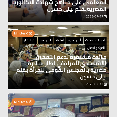
المعلمين على مناهج شهادة البكالوريا
المصريةبقلم ليلى حسين
2026-07-17
0 Minutes
أخبار المحافظات
أخبار محليه
أقتصاد
اخبار مصر
اخر الاخبار
المرأه والجمال
مائدة مستمرة لدعم التمكين
الأقتصادي للمرأةفي إطار مبادرة
مصرية بالمجلس القومي للمرأة بقلم
ليلى حسين
2026-07-17
2 Minutes