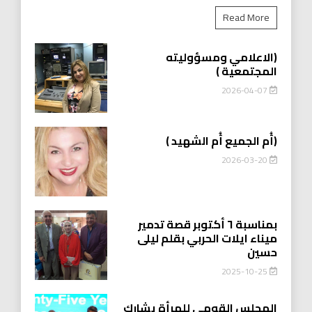
Read More
(الاعلامي ومسؤوليته
المجتمعية )
2026-04-07
(أُم الجميع أُم الشهيد )
2026-03-20
بمناسبة ٦ أكتوبر قصة تدمير
ميناء ايلات الحربي بقلم ليلى
حسين
2025-10-25
المجلس القومي للمرأة يشارك