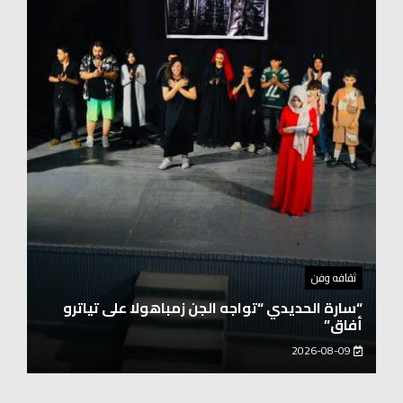
توك شو
حفيد الشيخ محمد صالح بن كلوت شيخ رحالة
عابروالربع الخالى.. مرافقو مبارك بن لندن يتكلمون
يزور هويداعطا في بيتها ومؤسستها
2026-08-08