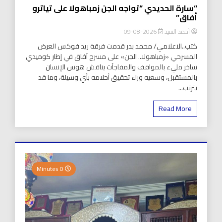
“سارة الحديدي “تواجه الجن زمباهولا على تياترو
أفاق”
أحمد السيد
2026-08-09
كتب..الاعلامي/ محمد بدر قدمت فرقة ريد فوكس العرض
المسرحي «زمباهولا.. الجن» على مسرح آفاق في إطار كوميدي
ساخر مليء بالمواقف والمفاجآت يناقش هوس الإنسان
بالمستقبل، وسعيه وراء تحقيق أحلامه بأي وسيلة، وما قد
يترتب...
Read More
0 Minutes