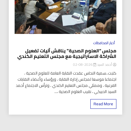
أخبار المحافظات
مجلس “العلوم الصحية” يناقش آليات تفعيل
الشراكة الاستراتيجية مع مجلس التعليم الكندي
أحمد السيد
2026-08-02
كتبت..سمية النحاس عقدت النقابة العامة للعلوم الصحية ،
اجتماعا موسعا لمجلس إدارة النقابة ، ورؤساء وأعضاء النقابات
الفرعية ، وممثلي مجلس التعليم الكندي ، وترأس الاجتماع أحمد
السيد الدبيكي ، نقيب العلوم الصحية ،...
Read More