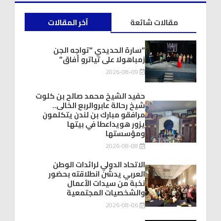
مقالات شائعة
آخر المقالات
“سارة الحديدي “تواجه الجن
زمباهولا على تياترو أفاق”
2026-08-09
حفيد الشيخ محمد صالح بن كلوت
شيخ رحالة عابروالربع الخالى..
مرافقو مبارك بن لندن يتكلمون
يزور هويداعطا في بيتها
ومؤسستها
2026-08-08
الاتحاد الدولي لرائدات الوطن
العربي يدشّن انطلاقته بحضور
نخبة من سيدات الأعمال
والشخصيات المجتمعية
2026-08-06