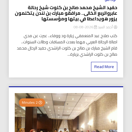
حفيد الشيخ محمد صالح بن كلوت شيخ رحالة
عابروالربع الخالى.. مرافقو مبارك بن لندن يتكلمون
يزور هويداعطا في بيتها ومؤسستها
أحمد السيد
2026-08-08
كتب صلاح عبد المنعمفي زيارة ود ووفاء.. عبرت عن مدي
اصالة الرحالة العربي مهما بعدت المسافات وطالت السنوات..
قام الشيخ مبارك بن صالح بن كلوت الراشدي حفيد الرحال محمد
صالح بن كلوت الراشدي بزيارة...
Read More
2 Minutes