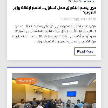
غير مصنف
-0 Minutes
حين يصبح التفوق محل تساؤل… فنعم لإقالة وزير
التزوير؟
خالد ابراهيم
2026-08-03
من ينصف الطالب المجتهد؟في كل عام، ينتظر مئات الآلاف من
الطلاب وأولياء الأمور إعلان نتيجة الثانوية العامة، ليس باعتبارها
مجرد أرقام تُكتب على شاشة، وإنما باعتبارها حصاد سنوات طويلة
من الكفاح، والسهر، والدموع، والتضحيات.وراء...
Read More
0 Minutes