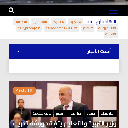
# هاشتاق_ترند
#التجارة
#المركز
#العالمي
#لحماية
#الالكترونية
#نظام
#dailyprompt-2007
#dailyprompt
#الجنية
أحدث الأخبار:
1 Minute
أخبار محليه
أقتصاد
اخبار مصر
التعليم
بيانات حكومية
وزير التربية والتعليم يتفقد ورشة تدريب