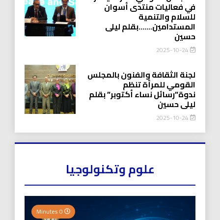
في فعاليات منتدى أسوان
للسلام والتنمية
المستدامين…….بقلم ليلى
حسين
2025-10-24
لجنة الثقافة والفنون بالمجلس
القومي للمرأة تنظم
ندوة”رسائل نساء أكتوبر” بقلم
ليلى حسين
2025-10-24
علوم وتكنولوجيا
0 Minutes