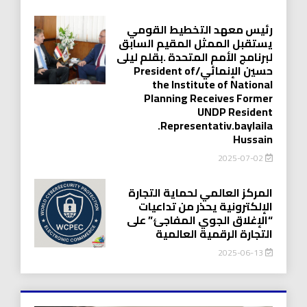
رئيس معهد التخطيط القومي
يستقبل الممثل المقيم السابق
لبرنامج الأمم المتحدة .بقلم ليلى
حسين الإنمائي/President of
the Institute of National
Planning Receives Former
UNDP Resident
.Representativ.baylaila
Hussain
2025-07-02
المركز العالمي لحماية التجارة
الإلكترونية يحذر من تداعيات
“الإغلاق الجوي المفاجئ” على
التجارة الرقمية العالمية
2025-06-13