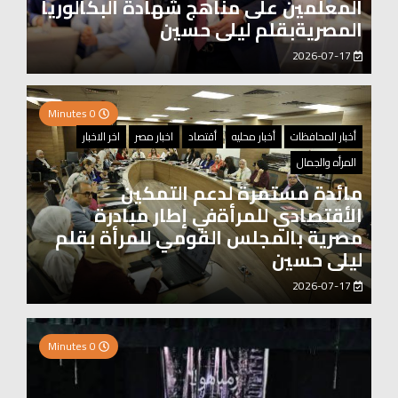
المعلمين على مناهج شهادة البكالوريا
المصريةبقلم ليلى حسين
2026-07-17
0 Minutes
أخبار المحافظات
أخبار محليه
أقتصاد
اخبار مصر
اخر الاخبار
المرأه والجمال
مائدة مستمرة لدعم التمكين
الأقتصادي للمرأةفي إطار مبادرة
مصرية بالمجلس القومي للمرأة بقلم
ليلى حسين
2026-07-17
0 Minutes