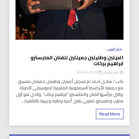
اخبار العرب
اغنيتين وطنيتين جميلتين للفنان المايسترو
ابراهيم بركات
عبير سليمان
2026-08-06
كتب / شادي احمد تم تسجيل أغنيتين وطنيتين جميلتين بتنسيق
مع جمعية الأركسترا السمفونية المغربية للموسيقى الأصيلة
,والتي يترأسها الفنان والمايسترو “ابراهيم بركات” ,والدي هو أول
مطرب ومايسترو مغربي يغني أغنية وطنية وعربية بالقاهرة...
Read More