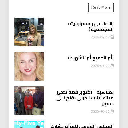
Read More
(الاعلامي ومسؤوليته
المجتمعية )
2026-04-07
(أُم الجميع أُم الشهيد )
2026-03-20
بمناسبة ٦ أكتوبر قصة تدمير
ميناء ايلات الحربي بقلم ليلى
حسين
2025-10-25
المجلس القومي للمرأة يشارك