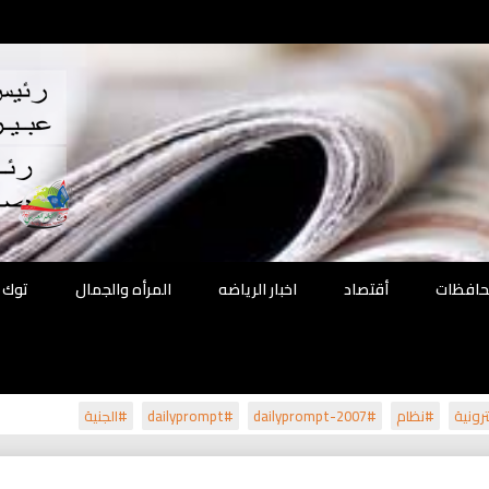
اقع
ة الحل
محافظات
أقتصاد
اخبار الرياضه
المرأه والجمال
توك 
رونية
#نظام
#dailyprompt-2007
#dailyprompt
#الجنية