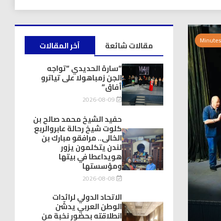
مقالات شائعة
آخر المقالات
“سارة الحديدي “تواجه
الجن زمباهولا على تياترو
أفاق”
2026-08-09
حفيد الشيخ محمد صالح بن
كلوت شيخ رحالة عابروالربع
الخالى.. مرافقو مبارك بن
لندن يتكلمون يزور
هويداعطا في بيتها
ومؤسستها
2026-08-08
الاتحاد الدولي لرائدات
الوطن العربي يدشّن
انطلاقته بحضور نخبة من