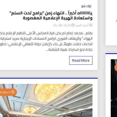
توك شو
يااااااااه أخيراً .. انتهاء زمن “برامج تحت السلم”
واستعادة الهيبة الإعلامية المغصوبة
UIC). في
أحمد السيد
2026-08-04
بقلم…محمد تمام لم يكن قرار المجلس الأعلى لتنظيم الإعلام بحظر
الهواء” والإيقاف الفوري لبرامج المساحات الإيجارية مجرد استجابة
لنداءات خفتت طويلاً، بل جاء كإعلان دولة للتعافي الإعلامي؛ خطو
جادة نحو استرداد هيبة الشاشة...
Read More
0 Minutes