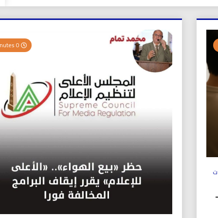
0 Minutes
ت
ولي (UICS-ICN) –