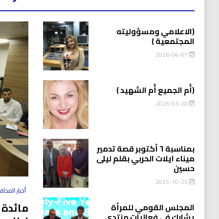
(الاعلامي ومسؤوليته
المجتمعية )
2026-04-07
(أُم الجميع أُم الشهيد )
2026-03-20
بمناسبة ٦ أكتوبر قصة تدمير
ميناء ايلات الحربي بقلم ليلى
حسين
2025-10-25
أخبار المحا
مائدة 
المجلس القومي للمرأة
يشارك في فعاليات منتدى