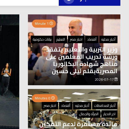
العر
1 Minute
0 Minutes
أخبار محليه
أقتصاد
اخبار مصر
التعليم
بيانات حكومية
وزير التربية والتعليم يتفقد
ورشة تدريب المعلمين على
مناهج شهادة البكالوريا
المصريةبقلم ليلى حسين
2026-07-17
0 Minutes
أخبار المحافظات
أخبار محليه
أقتصاد
اخبار مصر
اخر الاخبار
المرأه والجمال
مائدة مستمرة لدعم التمكين