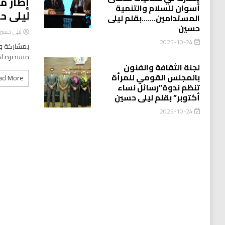
إطار م
أسوان للسلام والتنمية
ليلى ح
المستدامين…….بقلم ليلى
حسين
ليلى حسي
2025-10-24
بمشاركة وا
مستديرة لد
لجنة الثقافة والفنون
بالمجلس القومي للمرأة
ad More
تنظم ندوة”رسائل نساء
أكتوبر” بقلم ليلى حسين
2025-10-24