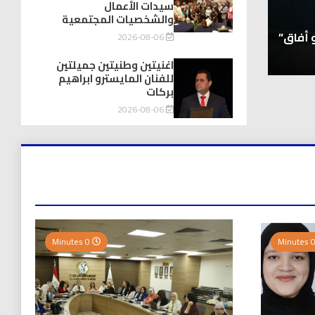
توك شو
سيدات الأعمال
والشخصيات المجتمعية
حفيد الشيخ محمد صالح بن كلوت شيخ رحالة عابروال
 أفاق”
لندن يتكلمون يزور هويداعطا في بيتها ومؤسس
2026-08-06
2026-08-08
اغنيتين وطنيتين جميلتين
للفنان المايسترو ابراهيم
بركات
2026-08-06
0 Minutes