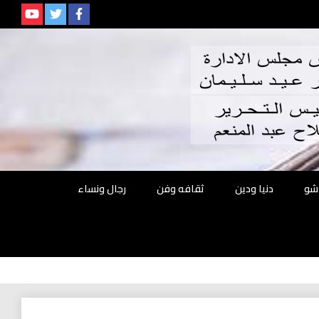
م
شو
دنيا ودين
ثقافه وفن
رجال ونساء