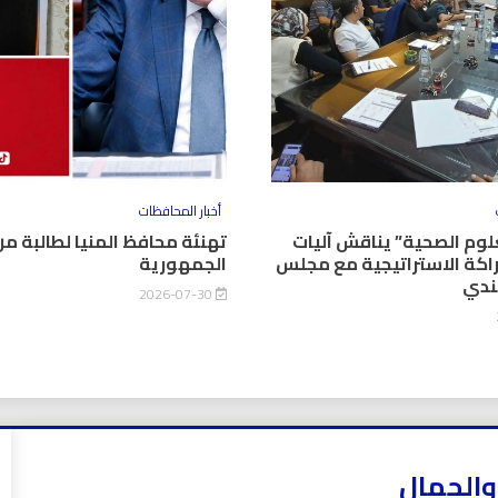
أخبار المحافظات
وم الصحية” يناقش آليات
تهنئة محافظ المنيا لطالبة من
اكة الاستراتيجية مع مجلس
الجمهورية
كندي
2026-07-30
والجمال