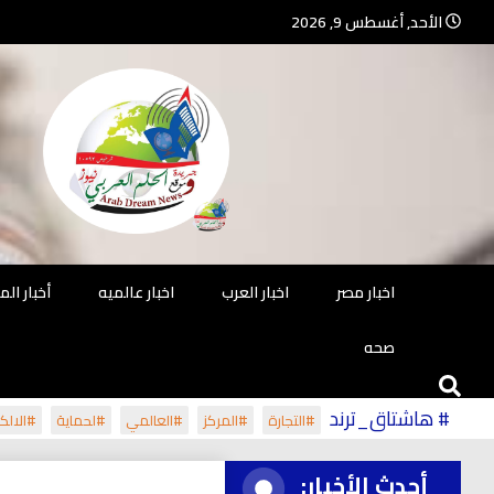
Ski
الأحد, أغسطس 9, 2026
t
conten
جريدة مستقلة – صحافة تضيئ لك الو
جريد
اخبار مصر
اخبار العرب
اخبار عالميه
أخبار ال
صحه
# هاشتاق_ترند
#التجارة
#المركز
#العالمي
#لحماية
#الالكت
أحدث الأخبار: