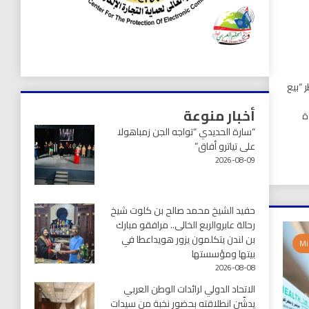
 “بيع
أخبار منوعة
ة
“سارة الحديدي “تواجه الجن زمباهولا
على تياترو أفاق”
2026-08-09
حفيد الشيخ محمد صالح بن كلوت شيخ
رحالة عابروالربع الخالى.. مرافقو مبارك
بن لندن يتكلمون يزور هويداعطا في
بيتها ومؤسستها
2026-08-08
الاتحاد الدولي لرائدات الوطن العربي
يدشّن انطلاقته بحضور نخبة من سيدات