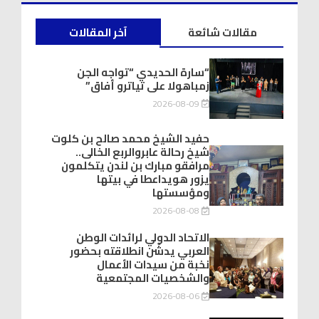
مقالات شائعة
آخر المقالات
“سارة الحديدي “تواجه الجن
زمباهولا على تياترو أفاق”
2026-08-09
حفيد الشيخ محمد صالح بن كلوت
شيخ رحالة عابروالربع الخالى..
مرافقو مبارك بن لندن يتكلمون
يزور هويداعطا في بيتها
ومؤسستها
2026-08-08
الاتحاد الدولي لرائدات الوطن
العربي يدشّن انطلاقته بحضور
نخبة من سيدات الأعمال
والشخصيات المجتمعية
2026-08-06