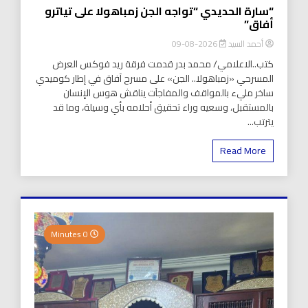
“سارة الحديدي “تواجه الجن زمباهولا على تياترو
أفاق”
أحمد السيد
2026-08-09
كتب..الاعلامي/ محمد بدر قدمت فرقة ريد فوكس العرض
المسرحي «زمباهولا.. الجن» على مسرح آفاق في إطار كوميدي
ساخر مليء بالمواقف والمفاجآت يناقش هوس الإنسان
بالمستقبل، وسعيه وراء تحقيق أحلامه بأي وسيلة، وما قد
يترتب...
Read More
0 Minutes