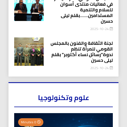
في فعاليات منتدى أسوان
للسلام والتنمية
المستدامين…….بقلم ليلى
حسين
2025-10-24
لجنة الثقافة والفنون بالمجلس
القومي للمرأة تنظم
ندوة”رسائل نساء أكتوبر” بقلم
ليلى حسين
2025-10-24
علوم وتكنولوجيا
0 Minutes