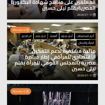
المعلمين على مناهج شهادة البكالوريا
المصريةبقلم ليلى حسين
2026-07-17
0 Minutes
أخبار المحافظات
أخبار محليه
أقتصاد
اخبار مصر
اخر الاخبار
المرأه والجمال
مائدة مستمرة لدعم التمكين
الأقتصادي للمرأةفي إطار مبادرة
مصرية بالمجلس القومي للمرأة بقلم
ليلى حسين
2026-07-17
0 Minutes