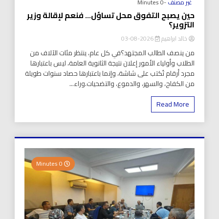
غير مصنف
-0 Minutes
حين يصبح التفوق محل تساؤل… فنعم لإقالة وزير
التزوير؟
خالد ابراهيم
2026-08-03
من ينصف الطالب المجتهد؟في كل عام، ينتظر مئات الآلاف من
الطلاب وأولياء الأمور إعلان نتيجة الثانوية العامة، ليس باعتبارها
مجرد أرقام تُكتب على شاشة، وإنما باعتبارها حصاد سنوات طويلة
من الكفاح، والسهر، والدموع، والتضحيات.وراء...
Read More
0 Minutes