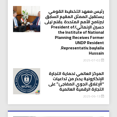
رئيس معهد التخطيط القومي
يستقبل الممثل المقيم السابق
لبرنامج الأمم المتحدة .بقلم ليلى
حسين الإنمائي/President of
the Institute of National
Planning Receives Former
UNDP Resident
.Representativ.baylaila
Hussain
2025-07-02
المركز العالمي لحماية التجارة
الإلكترونية يحذر من تداعيات
“الإغلاق الجوي المفاجئ” على
التجارة الرقمية العالمية
2025-06-13