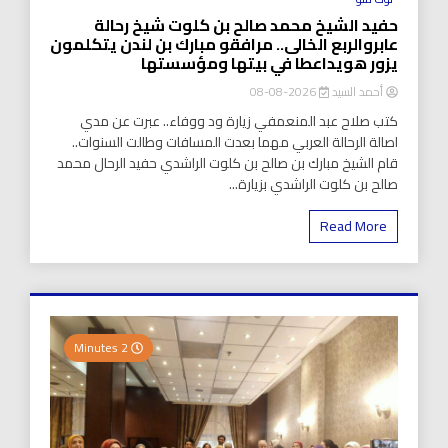
حفيد الشيخ محمد صالح بن كلوت شيخ رحالة
عابروالربع الخالى.. مرافقو مبارك بن لندن يتكلمون
يزور هويداعطا في بيتها ومؤسستها
أحمد السيد
2026-08-08
كتب صلاح عبد المنعمفي زيارة ود ووفاء.. عبرت عن مدي
اصالة الرحالة العربي مهما بعدت المسافات وطالت السنوات..
قام الشيخ مبارك بن صالح بن كلوت الراشدي حفيد الرحال محمد
صالح بن كلوت الراشدي بزيارة...
Read More
2 Minutes