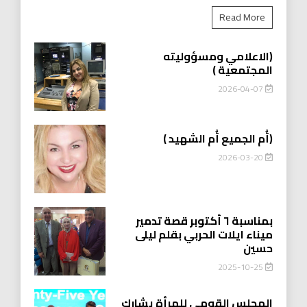
Read More
(الاعلامي ومسؤوليته
المجتمعية )
2026-04-07
(أُم الجميع أُم الشهيد )
2026-03-20
بمناسبة ٦ أكتوبر قصة تدمير
ميناء ايلات الحربي بقلم ليلى
حسين
2025-10-25
المجلس القومي للمرأة يشارك