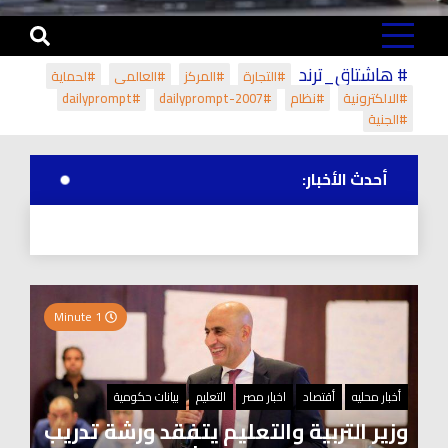
# هاشتاق_ترند
#التجارة
#المركز
#العالمي
#لحماية
#الالكترونية
#نظام
#dailyprompt-2007
#dailyprompt
#الجنية
أحدث الأخبار:
1 Minute
أخبار محليه
أقتصاد
اخبار مصر
التعليم
بيانات حكومية
وزير التربية والتعليم يتفقد ورشة تدريب