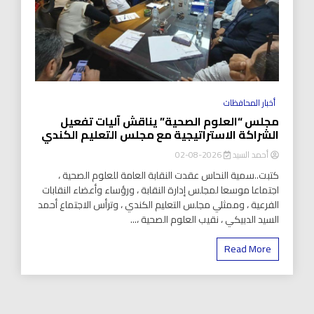
أخبار المحافظات
مجلس “العلوم الصحية” يناقش آليات تفعيل
الشراكة الاستراتيجية مع مجلس التعليم الكندي
أحمد السيد
2026-08-02
كتبت..سمية النحاس عقدت النقابة العامة للعلوم الصحية ،
اجتماعا موسعا لمجلس إدارة النقابة ، ورؤساء وأعضاء النقابات
الفرعية ، وممثلي مجلس التعليم الكندي ، وترأس الاجتماع أحمد
السيد الدبيكي ، نقيب العلوم الصحية ،...
Read More