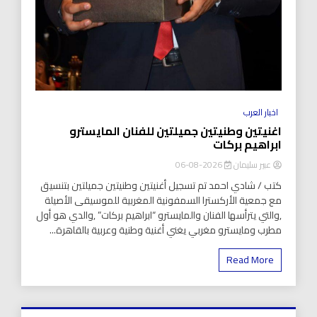
اخبار العرب
اغنيتين وطنيتين جميلتين للفنان المايسترو
ابراهيم بركات
عبير سليمان
2026-08-06
كتب / شادي احمد تم تسجيل أغنيتين وطنيتين جميلتين بتنسيق
مع جمعية الأركسترا السمفونية المغربية للموسيقى الأصيلة
,والتي يترأسها الفنان والمايسترو “ابراهيم بركات” ,والدي هو أول
مطرب ومايسترو مغربي يغني أغنية وطنية وعربية بالقاهرة...
Read More