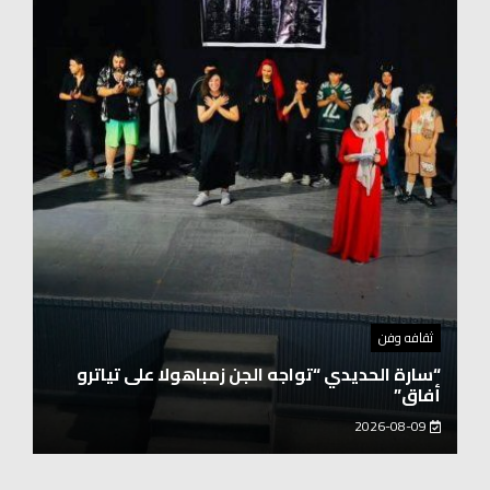
توك شو
حفيد الشيخ محمد صالح بن كلوت شيخ رحالة
عابروالربع الخالى.. مرافقو مبارك بن لندن يتكلمون
يزور هويداعطا في بيتها ومؤسستها
2026-08-08