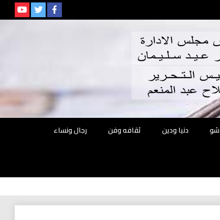
م
شو
دنيا ودين
ثقافه وفن
رجال ونساء