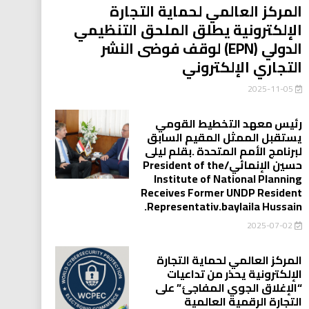
المركز العالمي لحماية التجارة
الإلكترونية يطلق الملحق التنظيمي
الدولي (EPN) لوقف فوضى النشر
التجاري الإلكتروني
2025-11-05
رئيس معهد التخطيط القومي
يستقبل الممثل المقيم السابق
لبرنامج الأمم المتحدة .بقلم ليلى
حسين الإنمائي/President of the
Institute of National Planning
Receives Former UNDP Resident
.Representativ.baylaila Hussain
2025-07-02
المركز العالمي لحماية التجارة
الإلكترونية يحذر من تداعيات
“الإغلاق الجوي المفاجئ” على
التجارة الرقمية العالمية