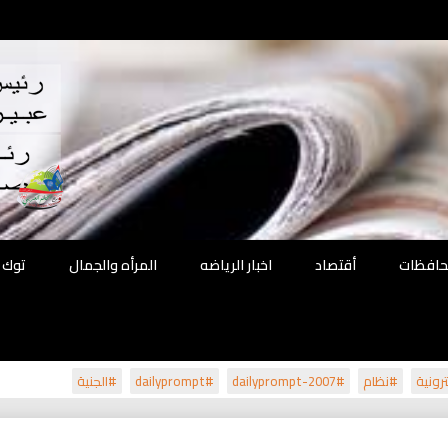
اقع
ة الحل
محافظات
أقتصاد
اخبار الرياضه
المرأه والجمال
توك 
رونية
#نظام
#dailyprompt-2007
#dailyprompt
#الجنية