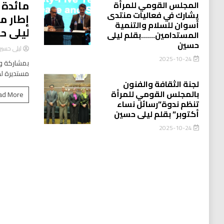
مائدة 
المجلس القومي للمرأة
يشارك في فعاليات منتدى
إطار م
أسوان للسلام والتنمية
ليلى ح
المستدامين…….بقلم ليلى
حسين
ليلى حسي
2025-10-24
بمشاركة وا
مستديرة لد
لجنة الثقافة والفنون
بالمجلس القومي للمرأة
ad More
تنظم ندوة”رسائل نساء
أكتوبر” بقلم ليلى حسين
2025-10-24