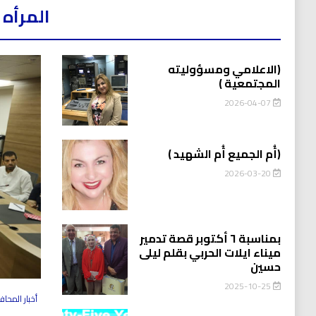
المرأه 
(الاعلامي ومسؤوليته
المجتمعية )
2026-04-07
(أُم الجميع أُم الشهيد )
2026-03-20
بمناسبة ٦ أكتوبر قصة تدمير
ميناء ايلات الحربي بقلم ليلى
حسين
2025-10-25
أخبار المحا