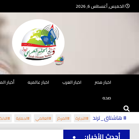
Ski
الخميس, أغسطس 6, 2026
t
conten
جريدة مستقلة – صحافة تضيئ لك الو
جريد
اخبار مصر
اخبار العرب
اخبار عالميه
أخبار ال
صحه
# هاشتاق_ترند
#التجارة
#المركز
#العالمي
#لحماية
#الالكت
أحدث الأخبار: