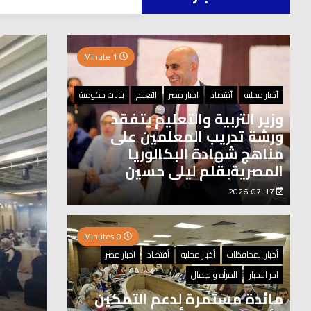
العر
1 Minute
0 Minutes
أخبار محليه
أقتصاد
اخبار مصر
التعليم
بيانات حكومية
وزير التربية والتعليم يتفقد
ورشة تدريب المعلمين على
مناهج شهادة البكالوريا
المصريةبقلم ليلى حسين
2026-07-17
0 Minutes
أخبار المحافظات
أخبار محليه
أقتصاد
اخبار مصر
اخر الاخبار
المرأه والجمال
مائدة مستمرة لدعم التمكين