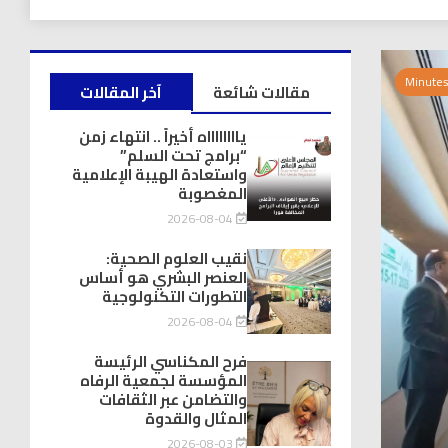
مقالات شائعة
آخر المقالات
يااااااااه أخيراً .. انتهاء زمن
“برامج تحت السلم”
واستعادة الهيبة الإعلامية
المغصوبة
2026-08-04
نقيب العلوم الصحية:
العنصر البشري هو أساس
التطورات التكنولوجية
2026-08-04
فرح المكناسي الرئيسة
المؤسسة لجمعية الرفاه
والتضامن عبر الثقافات
المثال والقدوة
2026-08-03