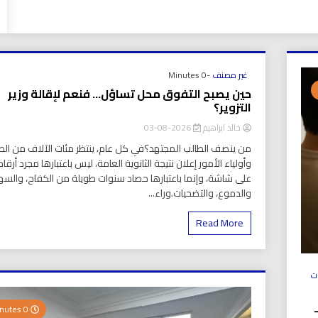
غير مصنف
-0 Minutes
حين يصبح التفوق محل تساؤل… فنعم لإقالة وزير
التزوير؟
خالد ابراهيم
2026-08-03
من ينصف الطالب المجتهد؟في كل عام، ينتظر مئات الآلاف من الط
وأولياء الأمور إعلان نتيجة الثانوية العامة، ليس باعتبارها مجرد أرقام
على شاشة، وإنما باعتبارها حصاد سنوات طويلة من الكفاح، والسهر
والدموع، والتضحيات.وراء...
Read More
ت
ولي (UICS-ICN) –
0 Minutes